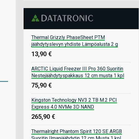
Thermal Grizzly PhaseSheet PTM
jäähdytyslevyn yhdiste Lämpöalusta 2 g
13,90 €
ARCTIC Liquid Freezer III Pro 360 Suoritin
Nestejäähdytyspakkaus 12 cm musta 1 kpl
75,90 €
Kingston Technology NV3 2 TB M.2 PCI
Express 4.0 NVMe 3D NAND
265,90 €
Thermalright Phantom Spirit 120 SE ARGB
Suoritin Ilmanjäähdytin 12 cm Musta 1 kpl