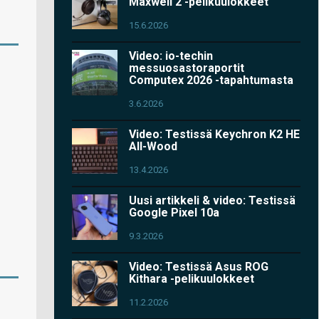
Maxwell 2 -pelikuulokkeet
15.6.2026
Video: io-techin
messuosastoraportit
Computex 2026 -tapahtumasta
3.6.2026
Video: Testissä Keychron K2 HE
All-Wood
13.4.2026
Uusi artikkeli & video: Testissä
Google Pixel 10a
9.3.2026
Video: Testissä Asus ROG
Kithara -pelikuulokkeet
11.2.2026