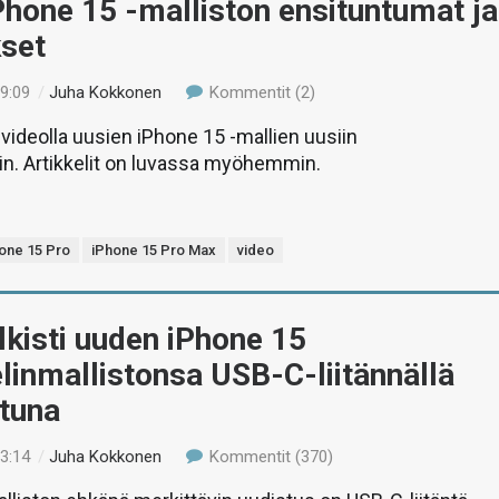
Phone 15 -malliston ensituntumat ja
kset
19:09
/
Juha Kokkonen
Kommentit (2)
ideolla uusien iPhone 15 -mallien uusiin
in. Artikkelit on luvassa myöhemmin.
one 15 Pro
iPhone 15 Pro Max
video
lkisti uuden iPhone 15
linmallistonsa USB-C-liitännällä
ttuna
23:14
/
Juha Kokkonen
Kommentit (370)