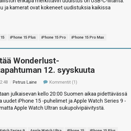
lliston ehkäpä merkittävin uudistus on USB-C-liitäntä.
 ja kamerat ovat kokeneet uudistuksia kaikissa
 15
iPhone 15 Plus
iPhone 15 Pro
iPhone 15 Pro Max
itää Wonderlust-
utapahtuman 12. syyskuuta
22:48
/
Petrus Laine
Kommentit (1)
aan julkaisevan kello 20:00 Suomen aikaa pidettävässä
 uudet iPhone 15 -puhelimet ja Apple Watch Series 9 -
amatta Apple Watch Ultran sukupolvipäivitystä.
Watch Series 9
Apple Watch Ultra
iPhone 15
iPhone 15 Plus