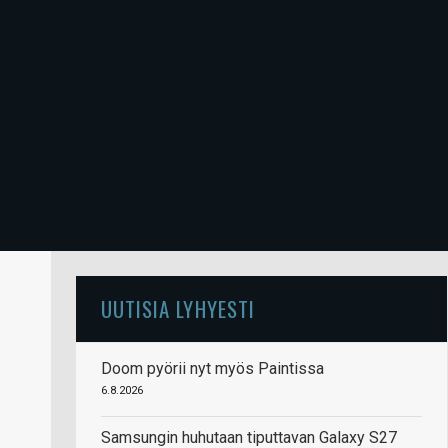
UUTISIA LYHYESTI
Doom pyörii nyt myös Paintissa
6.8.2026
Samsungin huhutaan tiputtavan Galaxy S27