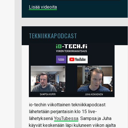
Lisää videoita
TEKNIIKKAPODCAST
io-techin viikottainen tekniikkapodcast
lähetetään perjantaisin klo 15 live-
lähetyksenä
YouTubessa
. Sampsa ja Juha
käyvät keskenään läpi kuluneen viikon ajalta