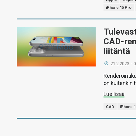
iPhone 15 Pro
Tulevast
CAD-ren
liitäntä
21.2.2023 - 
Renderöintiku
on kuitenkin 
Lue lisää
CAD
iPhone 1