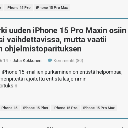
e
iPhone 15 Pro
iPhone 15 Pro Max
urki uuden iPhone 15 Pro Maxin osiin
si vaihdettavissa, mutta vaatii
en ohjelmistoparituksen
16:14
/
Juha Kokkonen
Kommentit (80)
n iPhone 15 -mallien purkaminen on entistä helpompaa,
menpiteitä rajoitettu entistä laajemmin
oituksin.
iPhone 15
iPhone 15 Plus
iPhone 15 Pro
iPhone 15 Pro Max