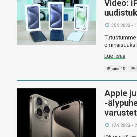
Video: i
uudistu
25.9.2023 - 
Tutustumme v
ominaisuuksi
Lue lisää
iPhone 15
iPh
Apple ju
-älypuhe
varuste
12.9.2023 - 