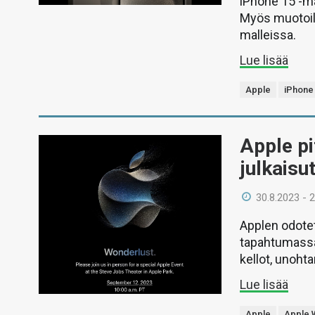
iPhone 15 -ma
Myös muotoilu
malleissa.
Lue lisää
Apple
iPhone
Apple p
julkais
30.8.2023 - 
Applen odotet
tapahtumassa
kellot, unoht
Lue lisää
Apple
Apple 