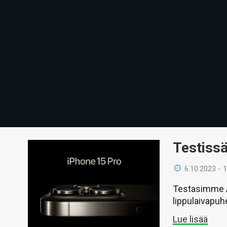
Testiss
6.10.2023 - 
Testasimme A
lippulaivapuh
Lue lisää