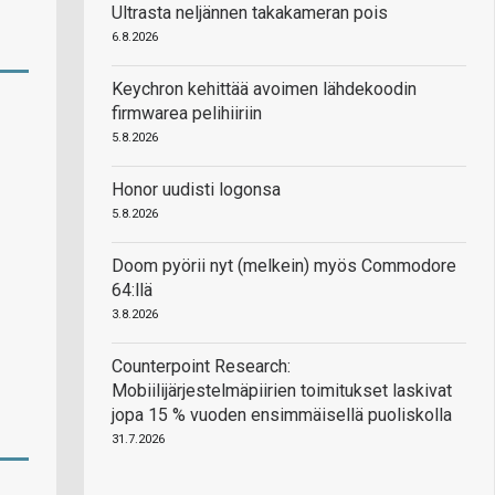
Ultrasta neljännen takakameran pois
6.8.2026
Keychron kehittää avoimen lähdekoodin
firmwarea pelihiiriin
5.8.2026
Honor uudisti logonsa
5.8.2026
Doom pyörii nyt (melkein) myös Commodore
64:llä
3.8.2026
Counterpoint Research:
Mobiilijärjestelmäpiirien toimitukset laskivat
jopa 15 % vuoden ensimmäisellä puoliskolla
31.7.2026