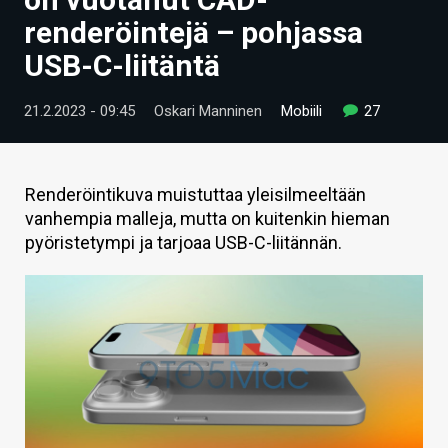
ARTIKKELIT
renderöintejä – pohjassa
USB-C-liitäntä
VIDEOT
TECHBBS
21.2.2023 - 09:45
Oskari Manninen
Mobiili
27
TIETOA
HINTA.FI
Renderöintikuva muistuttaa yleisilmeeltään
vanhempia malleja, mutta on kuitenkin hieman
KAUPPA
pyöristetympi ja tarjoaa USB-C-liitännän.
VAIHDA TEEMA
HAKU