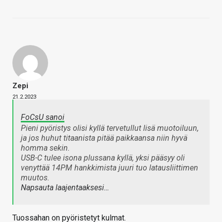
Zepi
21.2.2023
FoCsU sanoi
Pieni pyöristys olisi kyllä tervetullut lisä muotoiluun,
ja jos huhut titaanista pitää paikkaansa niin hyvä
homma sekin.
USB-C tulee isona plussana kyllä, yksi pääsyy oli
venyttää 14PM hankkimista juuri tuo latausliittimen
muutos.
Napsauta laajentaaksesi…
Tuossahan on pyöristetyt kulmat.