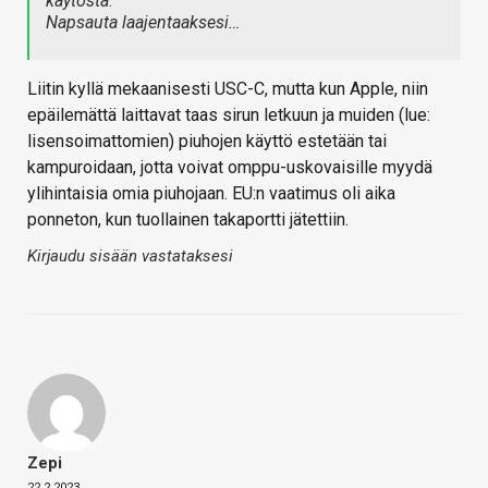
käytöstä
.
Napsauta laajentaaksesi…
Liitin kyllä mekaanisesti USC-C, mutta kun Apple, niin
epäilemättä laittavat taas sirun letkuun ja muiden (lue:
lisensoimattomien) piuhojen käyttö estetään tai
kampuroidaan, jotta voivat omppu-uskovaisille myydä
ylihintaisia omia piuhojaan. EU:n vaatimus oli aika
ponneton, kun tuollainen takaportti jätettiin.
Kirjaudu sisään vastataksesi
Zepi
22.2.2023