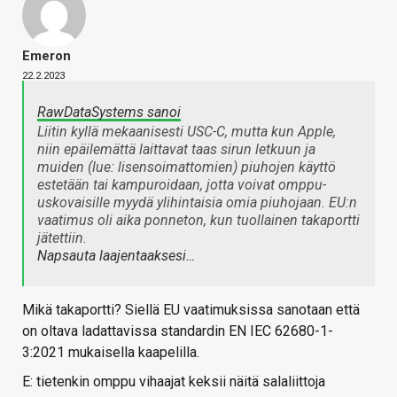
Emeron
22.2.2023
RawDataSystems sanoi
Liitin kyllä mekaanisesti USC-C, mutta kun Apple,
niin epäilemättä laittavat taas sirun letkuun ja
muiden (lue: lisensoimattomien) piuhojen käyttö
estetään tai kampuroidaan, jotta voivat omppu-
uskovaisille myydä ylihintaisia omia piuhojaan. EU:n
vaatimus oli aika ponneton, kun tuollainen takaportti
jätettiin.
Napsauta laajentaaksesi…
Mikä takaportti? Siellä EU vaatimuksissa sanotaan että
on oltava ladattavissa standardin EN IEC 62680-1-
3:2021 mukaisella kaapelilla.
E: tietenkin omppu vihaajat keksii näitä salaliittoja