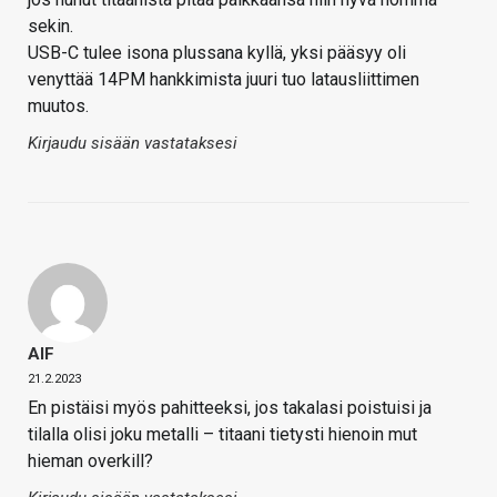
sekin.
USB-C tulee isona plussana kyllä, yksi pääsyy oli
venyttää 14PM hankkimista juuri tuo latausliittimen
muutos.
Kirjaudu sisään vastataksesi
AIF
21.2.2023
En pistäisi myös pahitteeksi, jos takalasi poistuisi ja
tilalla olisi joku metalli – titaani tietysti hienoin mut
hieman overkill?