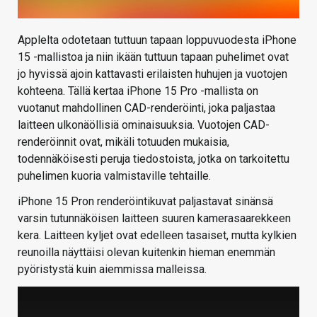
Applelta odotetaan tuttuun tapaan loppuvuodesta iPhone
15 -mallistoa ja niin ikään tuttuun tapaan puhelimet ovat
jo hyvissä ajoin kattavasti erilaisten huhujen ja vuotojen
kohteena. Tällä kertaa iPhone 15 Pro -mallista on
vuotanut mahdollinen CAD-renderöinti, joka paljastaa
laitteen ulkonäöllisiä ominaisuuksia. Vuotojen CAD-
renderöinnit ovat, mikäli totuuden mukaisia,
todennäköisesti peruja tiedostoista, jotka on tarkoitettu
puhelimen kuoria valmistaville tehtaille.
iPhone 15 Pron renderöintikuvat paljastavat sinänsä
varsin tutunnäköisen laitteen suuren kamerasaarekkeen
kera. Laitteen kyljet ovat edelleen tasaiset, mutta kylkien
reunoilla näyttäisi olevan kuitenkin hieman enemmän
pyöristystä kuin aiemmissa malleissa.