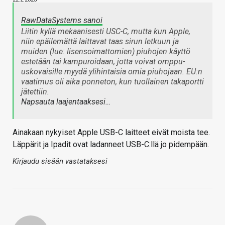
RawDataSystems sanoi
Liitin kyllä mekaanisesti USC-C, mutta kun Apple,
niin epäilemättä laittavat taas sirun letkuun ja
muiden (lue: lisensoimattomien) piuhojen käyttö
estetään tai kampuroidaan, jotta voivat omppu-
uskovaisille myydä ylihintaisia omia piuhojaan. EU:n
vaatimus oli aika ponneton, kun tuollainen takaportti
jätettiin.
Napsauta laajentaaksesi…
Ainakaan nykyiset Apple USB-C laitteet eivät moista tee.
Läppärit ja Ipadit ovat ladanneet USB-C:llä jo pidempään.
Kirjaudu sisään vastataksesi