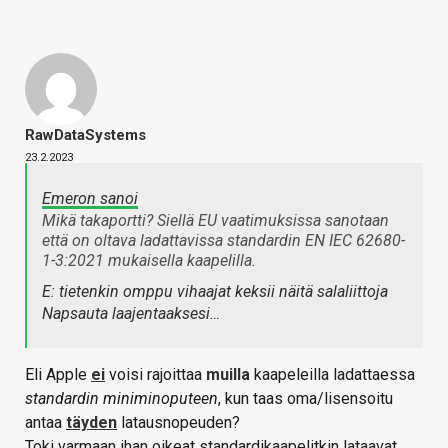
RawDataSystems
23.2.2023
Emeron sanoi
Mikä takaportti? Siellä EU vaatimuksissa sanotaan
että on oltava ladattavissa standardin EN IEC 62680-
1-3:2021 mukaisella kaapelilla.
E: tietenkin omppu vihaajat keksii näitä salaliittoja
Napsauta laajentaaksesi…
Eli Apple
ei
voisi rajoittaa
muilla
kaapeleilla ladattaessa
standardin miniminoputeen
, kun taas oma/lisensoitu
antaa
täyden
latausnopeuden?
Toki varmaan ihan oikeat standardikaapelitkin lataavat