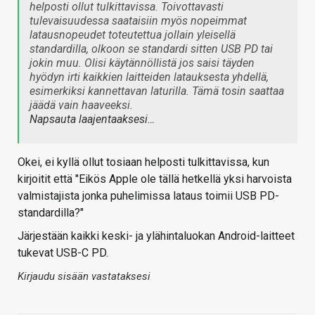
helposti ollut tulkittavissa. Toivottavasti
tulevaisuudessa saataisiin myös nopeimmat
latausnopeudet toteutettua jollain yleisellä
standardilla, olkoon se standardi sitten USB PD tai
jokin muu. Olisi käytännöllistä jos saisi täyden
hyödyn irti kaikkien laitteiden latauksesta yhdellä,
esimerkiksi kannettavan laturilla. Tämä tosin saattaa
jäädä vain haaveeksi.
Napsauta laajentaaksesi…
Okei, ei kyllä ollut tosiaan helposti tulkittavissa, kun
kirjoitit että "Eikös Apple ole tällä hetkellä yksi harvoista
valmistajista jonka puhelimissa lataus toimii USB PD-
standardilla?"
Järjestään kaikki keski- ja ylähintaluokan Android-laitteet
tukevat USB-C PD.
Kirjaudu sisään vastataksesi