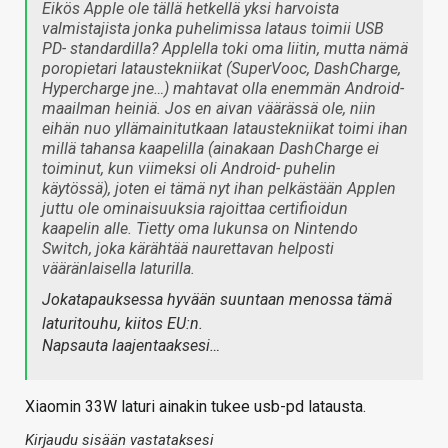
Eikös Apple ole tällä hetkellä yksi harvoista
valmistajista jonka puhelimissa lataus toimii USB
PD- standardilla? Applella toki oma liitin, mutta nämä
poropietari lataustekniikat (SuperVooc, DashCharge,
Hypercharge jne…) mahtavat olla enemmän Android-
maailman heiniä. Jos en aivan väärässä ole, niin
eihän nuo yllämainitutkaan lataustekniikat toimi ihan
millä tahansa kaapelilla (ainakaan DashCharge ei
toiminut, kun viimeksi oli Android- puhelin
käytössä), joten ei tämä nyt ihan pelkästään Applen
juttu ole ominaisuuksia rajoittaa certifioidun
kaapelin alle. Tietty oma lukunsa on Nintendo
Switch, joka kärähtää naurettavan helposti
vääränlaisella laturilla.
Jokatapauksessa hyvään suuntaan menossa tämä
laturitouhu, kiitos EU:n.
Napsauta laajentaaksesi…
Xiaomin 33W laturi ainakin tukee usb-pd latausta.
Kirjaudu sisään vastataksesi