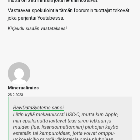
mutta on silti ihmisiä joita ne kiinnostavat.
Vastaavaa spekulointia tämän foorumin tuottajat tekevät
joka perjantai Youtubessa.
Kirjaudu sisään vastataksesi
Mineraalimies
23.2.2023
RawDataSystems sanoi
Liitin kyllä mekaanisesti USC-C, mutta kun Apple,
niin epäilemättä laittavat taas sirun letkuun ja
muiden (lue: lisensoimattomien) piuhojen käyttö
estetään tai kampuroidaan, jotta voivat omppu-
uskovaisille myydä ylihintaisia omia piuhojaan.