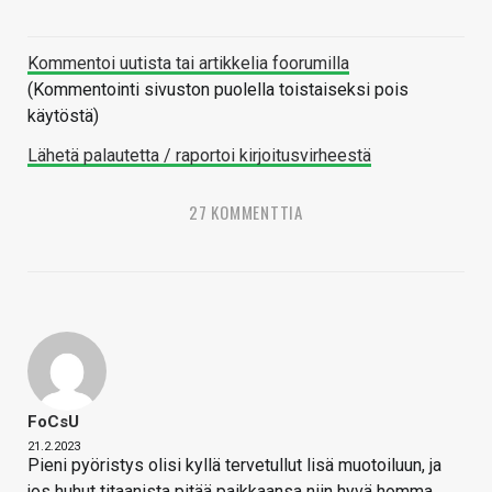
Kommentoi uutista tai artikkelia foorumilla
(Kommentointi sivuston puolella toistaiseksi pois
käytöstä)
Lähetä palautetta / raportoi kirjoitusvirheestä
27 KOMMENTTIA
FoCsU
21.2.2023
Pieni pyöristys olisi kyllä tervetullut lisä muotoiluun, ja
jos huhut titaanista pitää paikkaansa niin hyvä homma