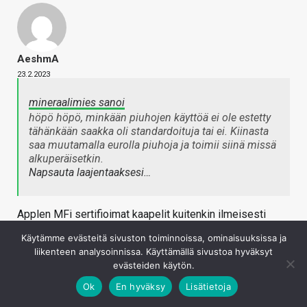
AeshmA
23.2.2023
mineraalimies sanoi
höpö höpö, minkään piuhojen käyttöä ei ole estetty
tähänkään saakka oli standardoituja tai ei. Kiinasta
saa muutamalla eurolla piuhoja ja toimii siinä missä
alkuperäisetkin.
Napsauta laajentaaksesi…
Applen MFi sertifioimat kaapelit kuitenkin ilmeisesti
sisältää jonkin sirun, mikä kertoo laitteelle jotain piuhan
Käytämme evästeitä sivuston toiminnoissa, ominaisuuksissa ja
kyvyistä (?), joten vastaavaa on mahdollisesti
liikenteen analysoinnissa. Käyttämällä sivustoa hyväksyt
odotettavissa myös tuleviin USB-C piuhoihin, kuten
evästeiden käytön.
ylempänä olin jo linkittänyt.
Ok
En hyväksy
Lisätietoja
Kiinalainen kaapeli
saattaa toimia
normaalisti, mutta tullut