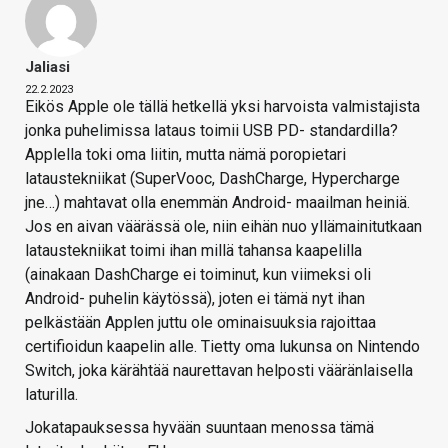
Jaliasi
22.2.2023
Eikös Apple ole tällä hetkellä yksi harvoista valmistajista
jonka puhelimissa lataus toimii USB PD- standardilla?
Applella toki oma liitin, mutta nämä poropietari
lataustekniikat (SuperVooc, DashCharge, Hypercharge
jne…) mahtavat olla enemmän Android- maailman heiniä.
Jos en aivan väärässä ole, niin eihän nuo yllämainitutkaan
lataustekniikat toimi ihan millä tahansa kaapelilla
(ainakaan DashCharge ei toiminut, kun viimeksi oli
Android- puhelin käytössä), joten ei tämä nyt ihan
pelkästään Applen juttu ole ominaisuuksia rajoittaa
certifioidun kaapelin alle. Tietty oma lukunsa on Nintendo
Switch, joka kärähtää naurettavan helposti vääränlaisella
laturilla.
Jokatapauksessa hyvään suuntaan menossa tämä