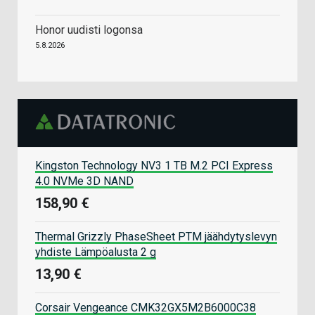
Honor uudisti logonsa
5.8.2026
Kingston Technology NV3 1 TB M.2 PCI Express
4.0 NVMe 3D NAND
158,90 €
Thermal Grizzly PhaseSheet PTM jäähdytyslevyn
yhdiste Lämpöalusta 2 g
13,90 €
Corsair Vengeance CMK32GX5M2B6000C38