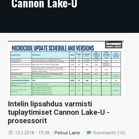
Cannon Lake-U
ARTIKKELIT
VIDEOT
TECHBBS
TIETOA
HINTA.FI
KAUPPA
VAIHDA TEEMA
Intelin lipsahdus varmisti
tuplaytimiset Cannon Lake-U -
HAKU
prosessorit
15.2.2018 - 19:28
/
Petrus Laine
Kommentit (16)