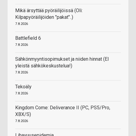
Mikä ärsyttää pyöräilijöissä (Oli:
Kilpapyöräilijöiden "pakat"..)
7.8.2026
Battlefield 6
7.8.2026
Sähkönmyyntisopimukset ja niiden hinnat (EI
yleistä sähkökeskustelua!)
7.8.2026
Tekoäly
7.8.2026
Kingdom Come: Deliverance II (PC, PS5/Pro,
XBX/S)
7.8.2026
Lihavuusepidemia