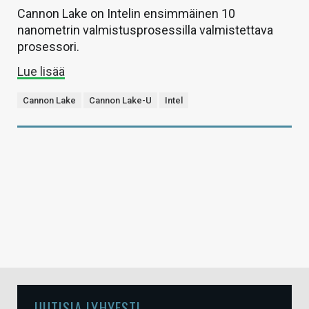
Cannon Lake on Intelin ensimmäinen 10
nanometrin valmistusprosessilla valmistettava
prosessori.
Lue lisää
Cannon Lake
Cannon Lake-U
Intel
UUTISIA LYHYESTI