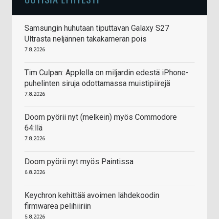
Samsungin huhutaan tiputtavan Galaxy S27
Ultrasta neljännen takakameran pois
7.8.2026
Tim Culpan: Applella on miljardin edestä iPhone-
puhelinten siruja odottamassa muistipiirejä
7.8.2026
Doom pyörii nyt (melkein) myös Commodore
64:llä
7.8.2026
Doom pyörii nyt myös Paintissa
6.8.2026
Keychron kehittää avoimen lähdekoodin
firmwarea pelihiiriin
5.8.2026