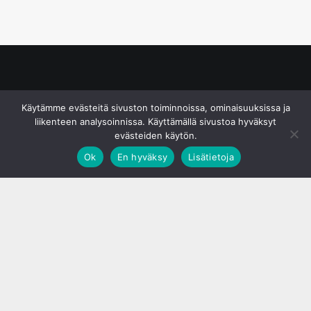
© S&J Media Oy
Käytämme evästeitä sivuston toiminnoissa, ominaisuuksissa ja
liikenteen analysoinnissa. Käyttämällä sivustoa hyväksyt
evästeiden käytön.
Ok
En hyväksy
Lisätietoja
;