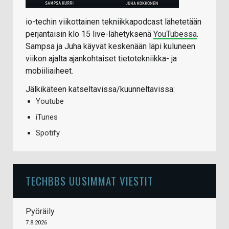
io-techin viikottainen tekniikkapodcast lähetetään
perjantaisin klo 15 live-lähetyksenä
YouTubessa
.
Sampsa ja Juha käyvät keskenään läpi kuluneen
viikon ajalta ajankohtaiset tietotekniikka- ja
mobiiliaiheet.
Jälkikäteen katseltavissa/kuunneltavissa:
Youtube
iTunes
Spotify
TECHBBS UUSIMMAT VIESTIT
Pyöräily
7.8.2026