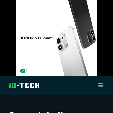
UUTISET