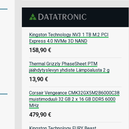
Kingston Technology NV3 1 TB M.2 PCI
Express 4.0 NVMe 3D NAND
158,90 €
Thermal Grizzly PhaseSheet PTM
jäähdytyslevyn yhdiste Lämpöalusta 2 g
13,90 €
Corsair Vengeance CMK32GX5M2B6000C38
muistimoduuli 32 GB 2 x 16 GB DDR5 6000
MHz
479,90 €
Kingston Technology FURY Beast