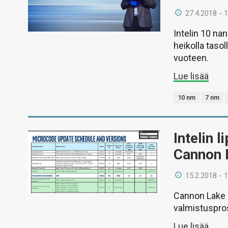
27.4.2018 - 
Intelin 10 na
heikolla taso
vuoteen.
Lue lisää
10 nm
7 nm
Intelin 
Cannon 
15.2.2018 - 
Cannon Lake 
valmistuspros
Lue lisää