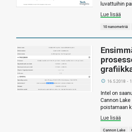
luvattuihin p
Lue lisää
10 nanometriä
Ensimmä
prosesso
grafiikk
16.5.2018 - 
Intel on saan
Cannon Lake -
poistamaan k
Lue lisää
Cannon Lake