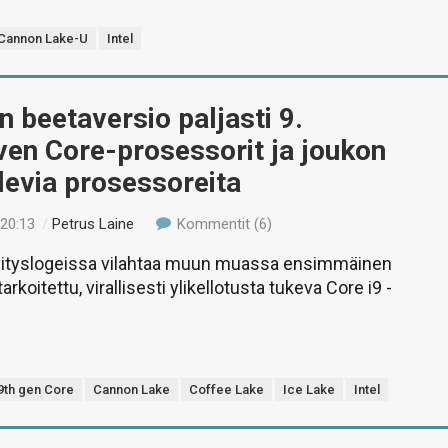
Cannon Lake-U
Intel
 beetaversio paljasti 9.
en Core-prosessorit ja joukon
levia prosessoreita
 20:13
/
Petrus Laine
Kommentit (6)
vityslogeissa vilahtaa muun muassa ensimmäinen
tarkoitettu, virallisesti ylikellotusta tukeva Core i9 -
9th gen Core
Cannon Lake
Coffee Lake
Ice Lake
Intel