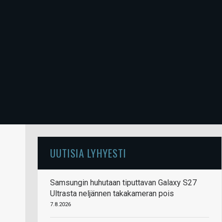
UUTISIA LYHYESTI
Samsungin huhutaan tiputtavan Galaxy S27
Ultrasta neljännen takakameran pois
7.8.2026