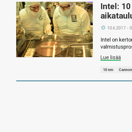
Intel: 1
aikataul
10.6.2017 - 
Intel on kert
valmistuspro
Lue lisää
10 nm
Cannon