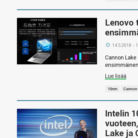
Lenovo t
ensimmä
14.5.2018 - 
Cannon Lake -
ensimmäinen 
Lue lisää
10nm
Cannon
Intelin 
vuoteen,
Lake ja