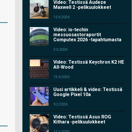
Video: Testissä Audeze
Maxwell 2 -pelikuulokkeet
15.6.2026
Video: io-techin
messuosastoraportit
Computex 2026 -tapahtumasta
3.6.2026
Video: Testissä Keychron K2 HE
All-Wood
13.4.2026
Uusi artikkeli & video: Testissä
Google Pixel 10a
9.3.2026
Video: Testissä Asus ROG
Kithara -pelikuulokkeet
11.2.2026