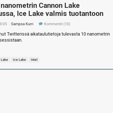
0 nanometrin Cannon Lake
ussa, Ice Lake valmis tuotantoon
00:05
/
Sampsa Kurri
Kommentit (10)
onut Twitterissä aikataulutietoja tulevasta 10 nanometrin
sessistaan.
 Lake
Ice Lake
Intel