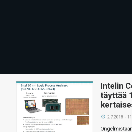
Intelin 
täyttää 
kertaise
2.7.2018 - 11
Ongelmistaan 