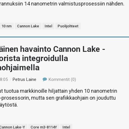
arannuksiin 14 nanometrin valmistusprosessiin nähden.
10 nm
Cannon Lake
Intel
Puolijohteet
inen havainto Cannon Lake -
rista integroidulla
aohjaimella
18:05
/
Petrus Laine
Kommentit (0)
ut tuotua markkinoille hiljattain yhden 10 nanometrin
prosessorin, mutta sen grafiikkaohjain on jouduttu
äytöstä.
Cannon Lake-Y
Core m3-8114Y
Intel