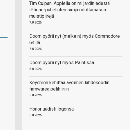
Tim Culpan: Applella on miljardin edestä
iPhone-puhelinten siruja odottamassa
muistipiirejä
7.8.2026
Doom pyörii nyt (melkein) myös Commodore
64:llä
7.8.2026
Doom pyörii nyt myös Paintissa
6.8.2026
Keychron kehittää avoimen lähdekoodin
firmwarea pelihiiriin
5.8.2026
Honor uudisti logonsa
5.8.2026