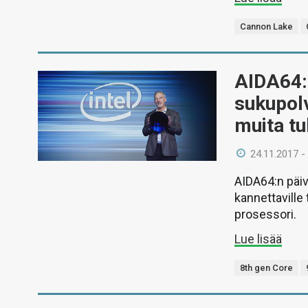
Cannon Lake
AIDA64:n
sukupolv
muita tu
24.11.2017 -
AIDA64:n päi
kannettaville 
prosessori.
Lue lisää
8th gen Core