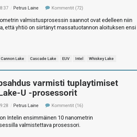
18:37
/
Petrus Laine
Kommentit (72)
nometrin valmistusprosessin saannot ovat edelleen niin
lla, että yhtiö on siirtänyt massatuotannon aloituksen ensi
Cannon Lake
Cascade Lake
EUV
Intel
Whiskey Lake
lipsahdus varmisti tuplaytimiset
Lake-U -prosessorit
19:28
/
Petrus Laine
Kommentit (16)
on Intelin ensimmäinen 10 nanometrin
essilla valmistettava prosessori.