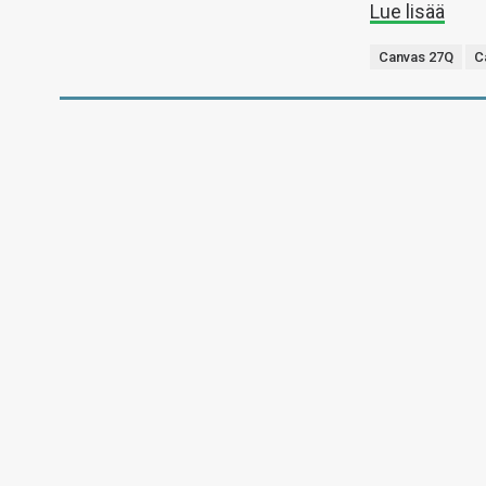
Lue lisää
Canvas 27Q
C