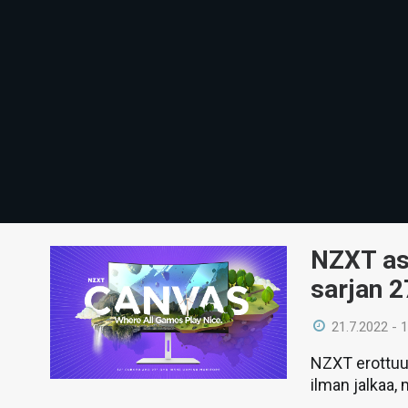
NZXT as
sarjan 2
21.7.2022 - 
NZXT erottuu
ilman jalkaa, 