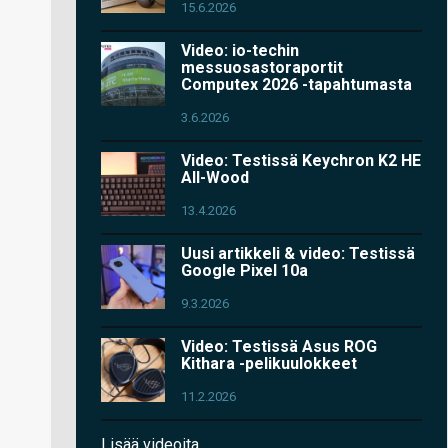
15.6.2026
Video: io-techin
messuosastoraportit
Computex 2026 -tapahtumasta
3.6.2026
Video: Testissä Keychron K2 HE
All-Wood
13.4.2026
Uusi artikkeli & video: Testissä
Google Pixel 10a
9.3.2026
Video: Testissä Asus ROG
Kithara -pelikuulokkeet
11.2.2026
Lisää videoita