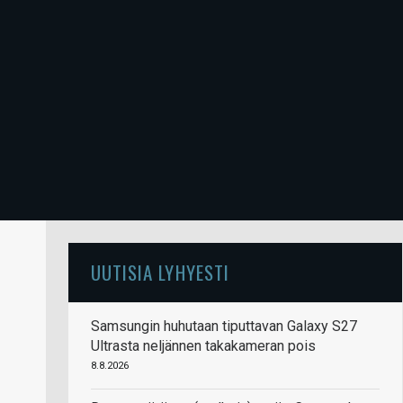
UUTISIA LYHYESTI
Samsungin huhutaan tiputtavan Galaxy S27
Ultrasta neljännen takakameran pois
8.8.2026