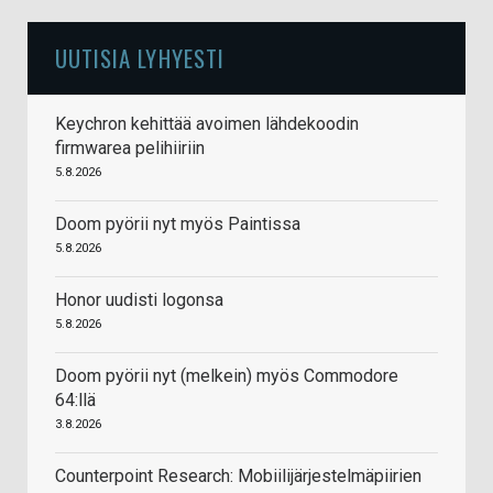
UUTISIA LYHYESTI
Keychron kehittää avoimen lähdekoodin
firmwarea pelihiiriin
5.8.2026
Doom pyörii nyt myös Paintissa
5.8.2026
Honor uudisti logonsa
5.8.2026
Doom pyörii nyt (melkein) myös Commodore
64:llä
3.8.2026
Counterpoint Research: Mobiilijärjestelmäpiirien