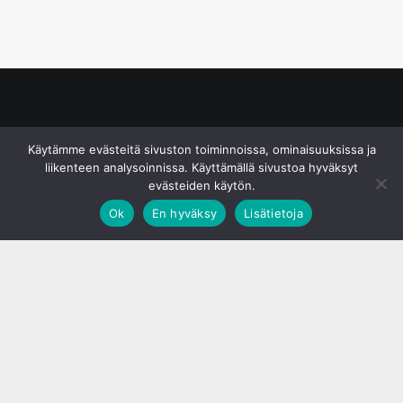
© S&J Media Oy
Käytämme evästeitä sivuston toiminnoissa, ominaisuuksissa ja
liikenteen analysoinnissa. Käyttämällä sivustoa hyväksyt
evästeiden käytön.
Ok
En hyväksy
Lisätietoja
;