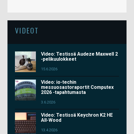
VIDEOT
Video: Testissä Audeze Maxwell 2
-pelikuulokkeet
15.6.2026
Video: io-techin
messuosastoraportit Computex
2026 -tapahtumasta
3.6.2026
Video: Testissä Keychron K2 HE
All-Wood
13.4.2026