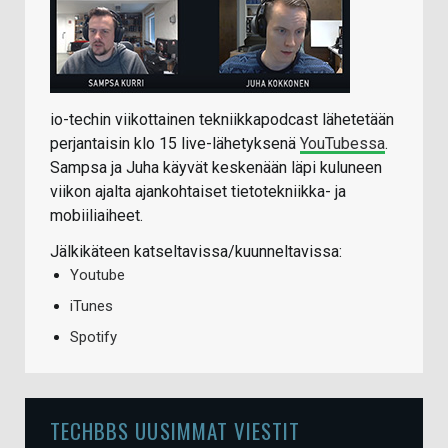
io-techin viikottainen tekniikkapodcast lähetetään
perjantaisin klo 15 live-lähetyksenä
YouTubessa
.
Sampsa ja Juha käyvät keskenään läpi kuluneen
viikon ajalta ajankohtaiset tietotekniikka- ja
mobiiliaiheet.
Jälkikäteen katseltavissa/kuunneltavissa:
Youtube
iTunes
Spotify
TECHBBS UUSIMMAT VIESTIT