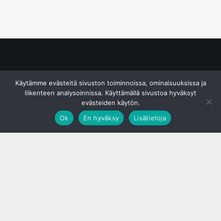
© S&J Media Oy
Käytämme evästeitä sivuston toiminnoissa, ominaisuuksissa ja
liikenteen analysoinnissa. Käyttämällä sivustoa hyväksyt
evästeiden käytön.
Ok
En hyväksy
Lisätietoja
;