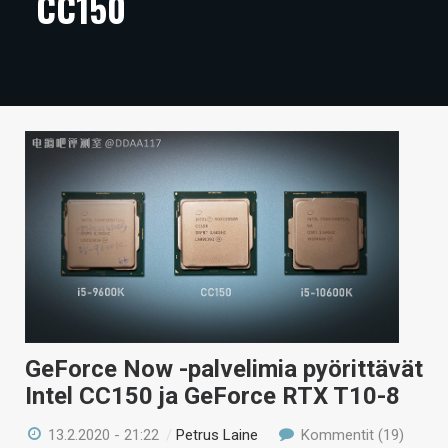
CC150
ARTIKKELIT
VIDEOT
TECHBBS
TIETOA
HINTA.FI
KAUPPA
VAIHDA TEEMA
GeForce Now -palvelimia pyörittävät
HAKU
Intel CC150 ja GeForce RTX T10-8
13.2.2020 - 21:22
/
Petrus Laine
Kommentit (19)