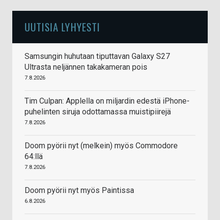
UUTISIA LYHYESTI
Samsungin huhutaan tiputtavan Galaxy S27
Ultrasta neljännen takakameran pois
7.8.2026
Tim Culpan: Applella on miljardin edestä iPhone-
puhelinten siruja odottamassa muistipiirejä
7.8.2026
Doom pyörii nyt (melkein) myös Commodore
64:llä
7.8.2026
Doom pyörii nyt myös Paintissa
6.8.2026