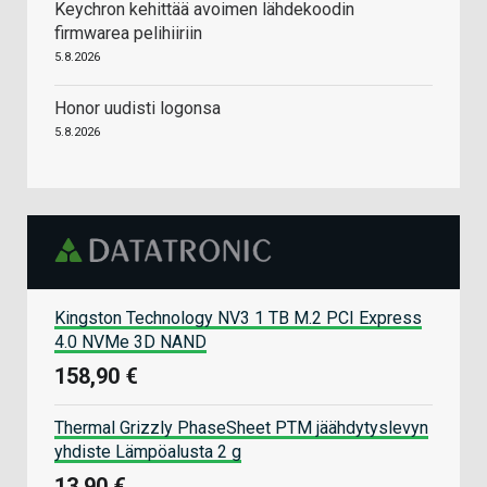
Keychron kehittää avoimen lähdekoodin
firmwarea pelihiiriin
5.8.2026
Honor uudisti logonsa
5.8.2026
Kingston Technology NV3 1 TB M.2 PCI Express
4.0 NVMe 3D NAND
158,90 €
Thermal Grizzly PhaseSheet PTM jäähdytyslevyn
yhdiste Lämpöalusta 2 g
13,90 €