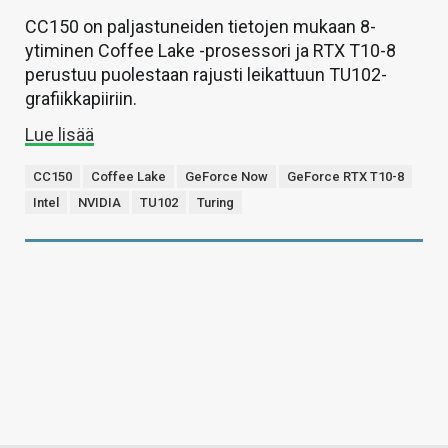
CC150 on paljastuneiden tietojen mukaan 8-
ytiminen Coffee Lake -prosessori ja RTX T10-8
perustuu puolestaan rajusti leikattuun TU102-
grafiikkapiiriin.
Lue lisää
CC150
Coffee Lake
GeForce Now
GeForce RTX T10-8
Intel
NVIDIA
TU102
Turing