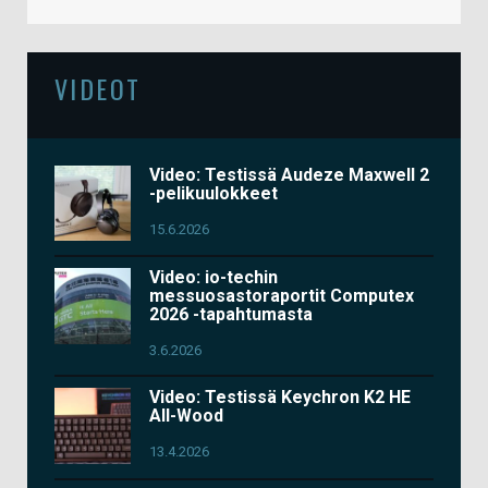
VIDEOT
Video: Testissä Audeze Maxwell 2
-pelikuulokkeet
15.6.2026
Video: io-techin
messuosastoraportit Computex
2026 -tapahtumasta
3.6.2026
Video: Testissä Keychron K2 HE
All-Wood
13.4.2026