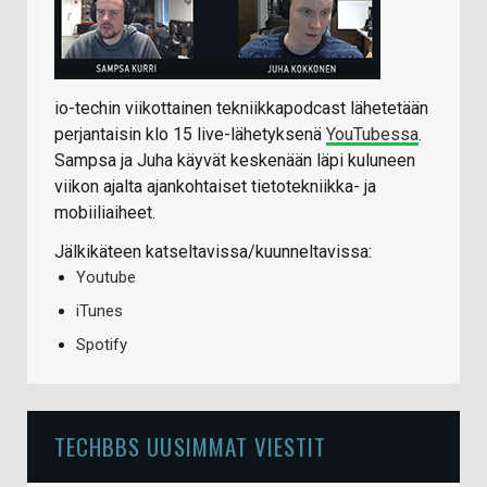
io-techin viikottainen tekniikkapodcast lähetetään
perjantaisin klo 15 live-lähetyksenä
YouTubessa
.
Sampsa ja Juha käyvät keskenään läpi kuluneen
viikon ajalta ajankohtaiset tietotekniikka- ja
mobiiliaiheet.
Jälkikäteen katseltavissa/kuunneltavissa:
Youtube
iTunes
Spotify
TECHBBS UUSIMMAT VIESTIT