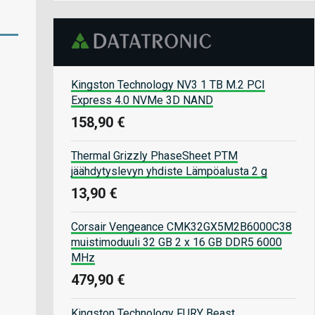
Kingston Technology NV3 1 TB M.2 PCI
Express 4.0 NVMe 3D NAND
158,90 €
Thermal Grizzly PhaseSheet PTM
jäähdytyslevyn yhdiste Lämpöalusta 2 g
13,90 €
Corsair Vengeance CMK32GX5M2B6000C38
muistimoduuli 32 GB 2 x 16 GB DDR5 6000
MHz
479,90 €
Kingston Technology FURY Beast