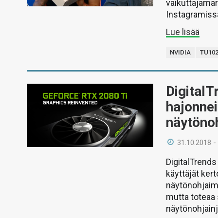
vaikuttajamar
Instagramiss
Lue lisää
NVIDIA
TU10
DigitalT
hajonne
näytönoh
31.10.2018 -
DigitalTrends
käyttäjät ker
näytönohjaim
mutta toteaa 
näytönohjainj