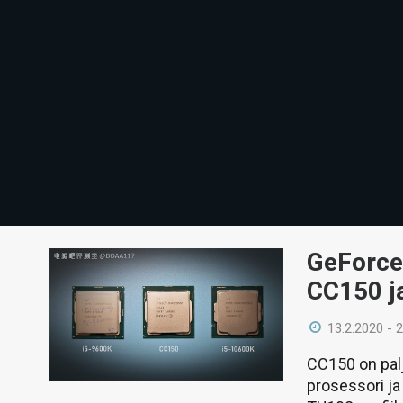
GeForce 
CC150 j
13.2.2020 - 
CC150 on pal
prosessori ja