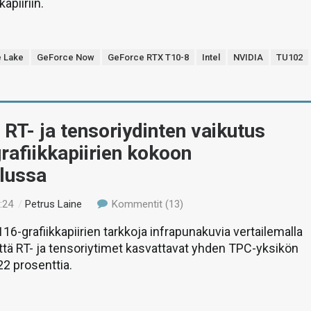
apiiriin.
e Lake
GeForce Now
GeForce RTX T10-8
Intel
NVIDIA
TU102
RT- ja tensoriydinten vaikutus
rafiikkapiirien kokoon
elussa
:24
/
Petrus Laine
Kommentit (13)
16-grafiikkapiirien tarkkoja infrapunakuvia vertailemalla
että RT- ja tensoriytimet kasvattavat yhden TPC-yksikön
22 prosenttia.