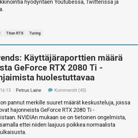
kkinointia hyödyntäen Youtubessa, Twitterissä ja
a.
2
Titan RTX
Turing
rends: Käyttäjäraporttien määrä
ista GeForce RTX 2080 Ti -
jaimista huolestuttavaa
 16:13
/
Petrus Laine
Kommentit (43)
 on pannut merkille suuret määrät keskusteluja, joissa
tovat hajonneista GeForce RTX 2080 Ti -
istaan. NVIDIAn mukaan se on tietoinen ongelmista,
samalla ettei niiden laajuus poikkea normaalista
ulkaisusta.