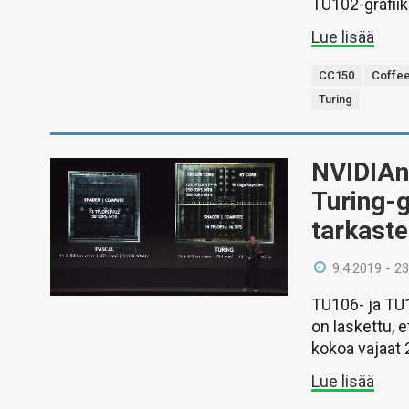
TU102-grafiikk
Lue lisää
CC150
Coffe
Turing
NVIDIAn 
Turing-g
tarkast
9.4.2019 - 23
TU106- ja TU1
on laskettu, 
kokoa vajaat 
Lue lisää