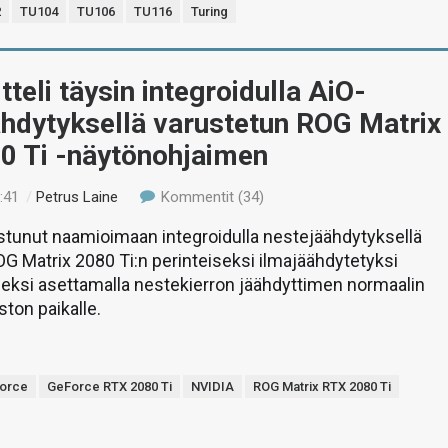
2
TU104
TU106
TU116
Turing
tteli täysin integroidulla AiO-
ähdytyksellä varustetun ROG Matrix
0 Ti -näytönohjaimen
:41
/
Petrus Laine
Kommentit (34)
stunut naamioimaan integroidulla nestejäähdytyksellä
G Matrix 2080 Ti:n perinteiseksi ilmajäähdytetyksi
eksi asettamalla nestekierron jäähdyttimen normaalin
ston paikalle.
orce
GeForce RTX 2080 Ti
NVIDIA
ROG Matrix RTX 2080 Ti