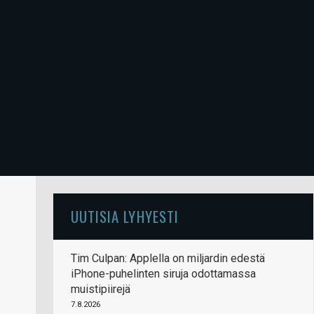
UUTISIA LYHYESTI
Tim Culpan: Applella on miljardin edestä
iPhone-puhelinten siruja odottamassa
muistipiirejä
7.8.2026