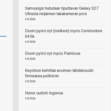
Samsungin huhutaan tiputtavan Galaxy S27
Ultrasta neljännen takakameran pois
6.8.2026
Doom pyörii nyt (melkein) myös Commodore
64:llä
6.8.2026
Doom pyörii nyt myös Paintissa
6.8.2026
Keychron kehittää avoimen lähdekoodin
firmwarea pelihiiriin
5.8.2026
Honor uudisti logonsa
5.8.2026