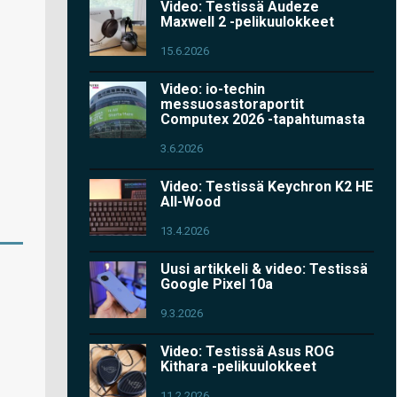
Video: Testissä Audeze
Maxwell 2 -pelikuulokkeet
15.6.2026
Video: io-techin
messuosastoraportit
Computex 2026 -tapahtumasta
3.6.2026
Video: Testissä Keychron K2 HE
All-Wood
13.4.2026
Uusi artikkeli & video: Testissä
Google Pixel 10a
9.3.2026
Video: Testissä Asus ROG
Kithara -pelikuulokkeet
11.2.2026