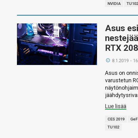
NVIDIA
TU10
Asus esi
nestejä
RTX 208
8.1.2019 - 16
Asus on onni
varustetun RO
näytönohjaim
jäähdytysriva
Lue lisää
CES 2019
GeF
TU102