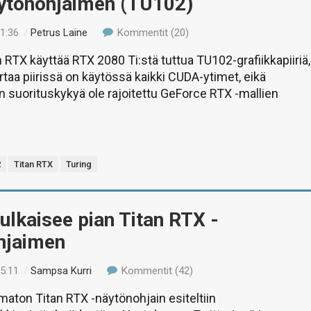
ytönohjaimen (TU102)
01:36
/
Petrus Laine
Kommentit (20)
 RTX käyttää RTX 2080 Ti:stä tuttua TU102-grafiikkapiiriä,
ertaa piirissä on käytössä kaikki CUDA-ytimet, eikä
n suorituskykyä ole rajoitettu GeForce RTX -mallien
2
Titan RTX
Turing
ulkaisee pian Titan RTX -
hjaimen
15:11
/
Sampsa Kurri
Kommentit (42)
ematon Titan RTX -näytönohjain esiteltiin