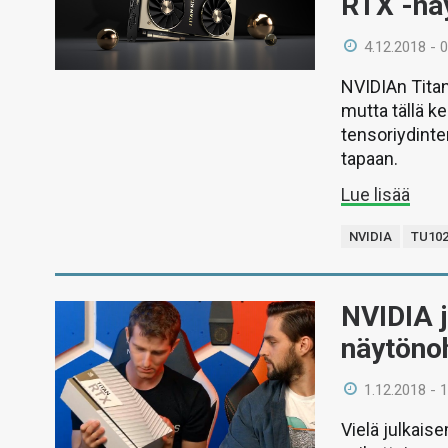
RTX -nä
4.12.2018 - 
NVIDIAn Titan
mutta tällä k
tensoriydinte
tapaan.
Lue lisää
NVIDIA
TU10
NVIDIA j
näytöno
1.12.2018 - 
Vielä julkais