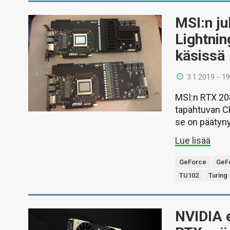
MSI:n j
Lightnin
käsissä
3.1.2019 - 19
MSI:n RTX 208
tapahtuvan CE
se on päätyny
Lue lisää
GeForce
GeFo
TU102
Turing
NVIDIA e