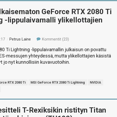
ulkaisematon GeForce RTX 2080 Ti
g -lippulaivamalli ylikellottajien
:17
/
Petrus Laine
Kommentit (23)
0 Ti Lightning -lippulaivamallin julkaisun on povattu
S-messujen yhteydessä, mutta ylikellottajien käsistä
t jo nyt kunnollisiin kuvavuotoihin.
rce RTX 2080 Ti
MSI GeForce RTX 2080 Ti Lightning
NVIDIA
sitteli T-Rexiksikin ristityn Titan