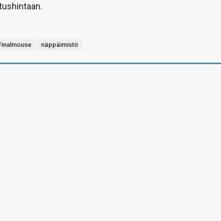
itushintaan.
Finalmouse
näppäimistö