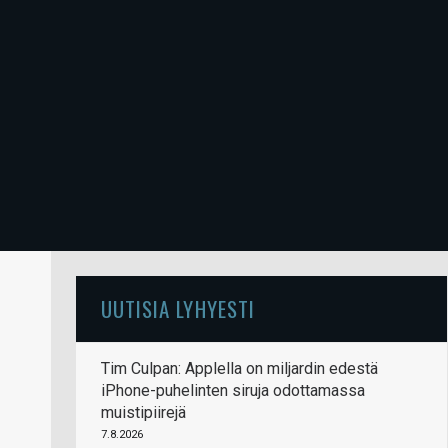
UUTISIA LYHYESTI
Tim Culpan: Applella on miljardin edestä
iPhone-puhelinten siruja odottamassa
muistipiirejä
7.8.2026