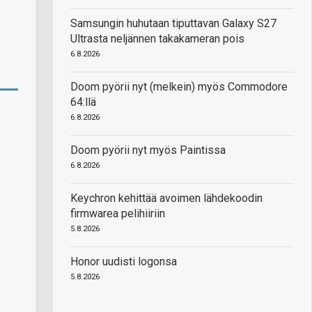
Samsungin huhutaan tiputtavan Galaxy S27
Ultrasta neljännen takakameran pois
6.8.2026
Doom pyörii nyt (melkein) myös Commodore
64:llä
6.8.2026
Doom pyörii nyt myös Paintissa
6.8.2026
Keychron kehittää avoimen lähdekoodin
firmwarea pelihiiriin
5.8.2026
Honor uudisti logonsa
5.8.2026