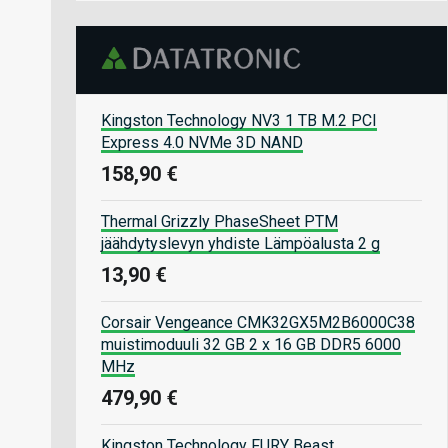
Kingston Technology NV3 1 TB M.2 PCI
Express 4.0 NVMe 3D NAND
158,90 €
Thermal Grizzly PhaseSheet PTM
jäähdytyslevyn yhdiste Lämpöalusta 2 g
13,90 €
Corsair Vengeance CMK32GX5M2B6000C38
muistimoduuli 32 GB 2 x 16 GB DDR5 6000
MHz
479,90 €
Kingston Technology FURY Beast