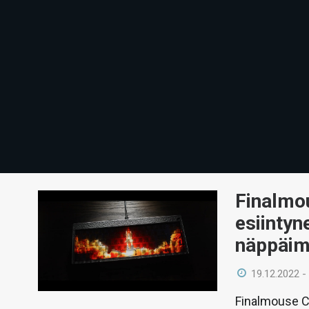
Finalmou
esiintyn
näppäim
19.12.2022 -
Finalmouse C