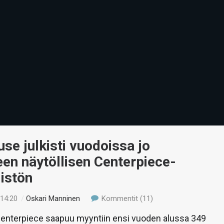
se julkisti vuodoissa jo
een näytöllisen Centerpiece-
istön
 14:20
/
Oskari Manninen
Kommentit (11)
enterpiece saapuu myyntiin ensi vuoden alussa 349