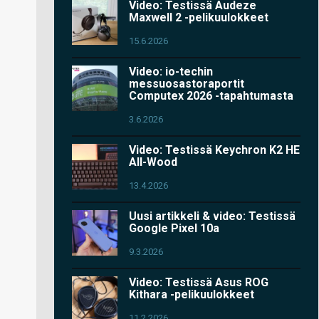
Video: Testissä Audeze
Maxwell 2 -pelikuulokkeet
15.6.2026
Video: io-techin
messuosastoraportit
Computex 2026 -tapahtumasta
3.6.2026
Video: Testissä Keychron K2 HE
All-Wood
13.4.2026
Uusi artikkeli & video: Testissä
Google Pixel 10a
9.3.2026
Video: Testissä Asus ROG
Kithara -pelikuulokkeet
11.2.2026