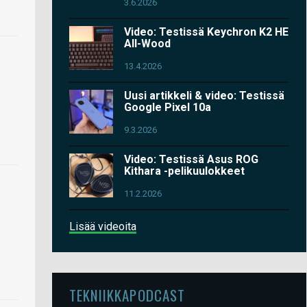
3.6.2026
Video: Testissä Keychron K2 HE
All-Wood
13.4.2026
Uusi artikkeli & video: Testissä
Google Pixel 10a
9.3.2026
Video: Testissä Asus ROG
Kithara -pelikuulokkeet
11.2.2026
Lisää videoita
TEKNIIKKAPODCAST