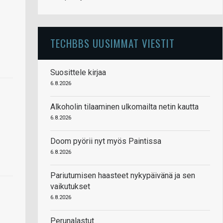
TECHBBS UUSIMMAT VIESTIT
Suosittele kirjaa
6.8.2026
Alkoholin tilaaminen ulkomailta netin kautta
6.8.2026
Doom pyörii nyt myös Paintissa
6.8.2026
Pariutumisen haasteet nykypäivänä ja sen
vaikutukset
6.8.2026
Perunalastut