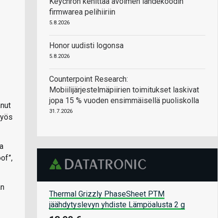
Keychron kehittää avoimen lähdekoodin
firmwarea pelihiiriin
5.8.2026
Honor uudisti logonsa
5.8.2026
Counterpoint Research:
Mobiilijärjestelmäpiirien toimitukset laskivat
jopa 15 % vuoden ensimmäisellä puoliskolla
anut
31.7.2026
Myös
la
of”,
an
Thermal Grizzly PhaseSheet PTM
jäähdytyslevyn yhdiste Lämpöalusta 2 g