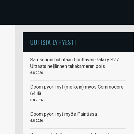
UUTISIA LYHYESTI
Samsungin huhutaan tiputtavan Galaxy S27
Ultrasta neljännen takakameran pois
6.8.2026
Doom pyörii nyt (melkein) myös Commodore
64:llä
6.8.2026
Doom pyörii nyt myös Paintissa
6.8.2026