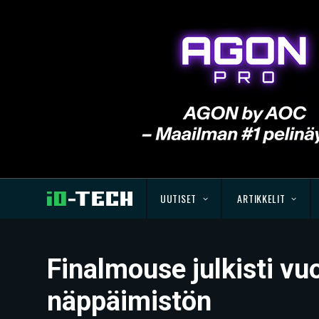
UUTISET
ARTIKKELIT
Finalmouse julkisti vu
näppäimistön