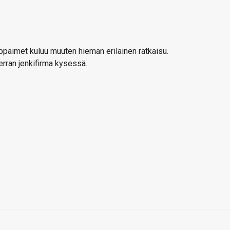
ppäimet kuluu muuten hieman erilainen ratkaisu.
erran jenkifirma kysessä.