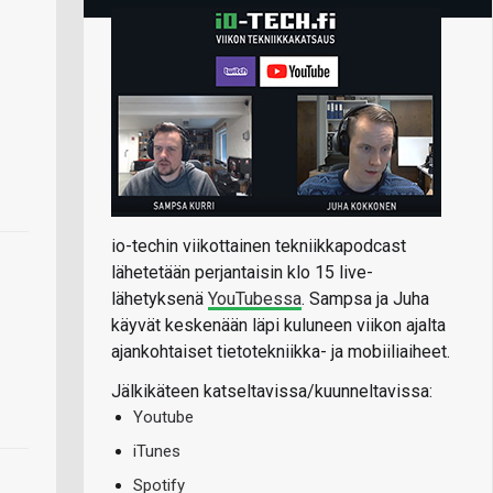
io-techin viikottainen tekniikkapodcast
lähetetään perjantaisin klo 15 live-
lähetyksenä
YouTubessa
. Sampsa ja Juha
käyvät keskenään läpi kuluneen viikon ajalta
ajankohtaiset tietotekniikka- ja mobiiliaiheet.
Jälkikäteen katseltavissa/kuunneltavissa:
Youtube
iTunes
Spotify