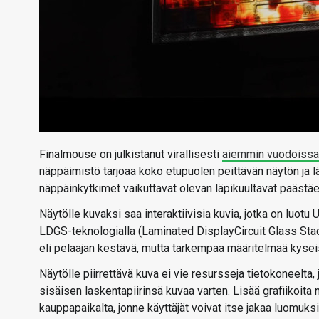
Finalmouse on julkistanut virallisesti
aiemmin vuodoissa 
näppäimistö tarjoaa koko etupuolen peittävän näytön ja lä
näppäinkytkimet vaikuttavat olevan läpikuultavat päästäe
Näytölle kuvaksi saa interaktiivisia kuvia, jotka on luotu
LDGS-teknologialla (Laminated DisplayCircuit Glass Sta
eli pelaajan kestävä, mutta tarkempaa määritelmää kyseise
Näytölle piirrettävä kuva ei vie resursseja tietokoneelta
sisäisen laskentapiirinsä kuvaa varten. Lisää grafiikoi
kauppapaikalta, jonne käyttäjät voivat itse jakaa luomuks