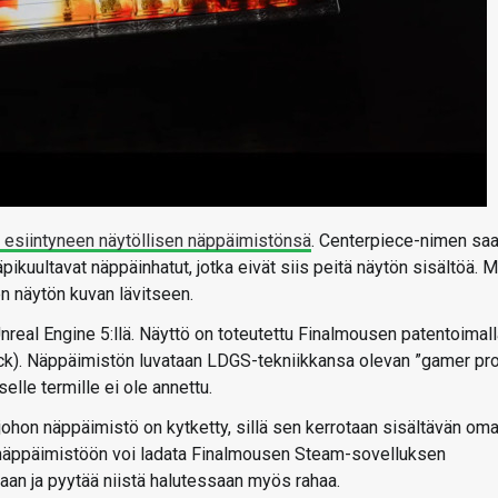
esiintyneen näytöllisen näppäimistönsä
. Centerpiece-nimen sa
pikuultavat näppäinhatut, jotka eivät siis peitä näytön sisältöä. 
n näytön kuvan lävitseen.
 Unreal Engine 5:llä. Näyttö on toteutettu Finalmousen patentoimal
ck). Näppäimistön luvataan LDGS-tekniikkansa olevan ”gamer pro
lle termille ei ole annettu.
, johon näppäimistö on kytketty, sillä sen kerrotaan sisältävän om
ta näppäimistöön voi ladata Finalmousen Steam-sovelluksen
iaan ja pyytää niistä halutessaan myös rahaa.