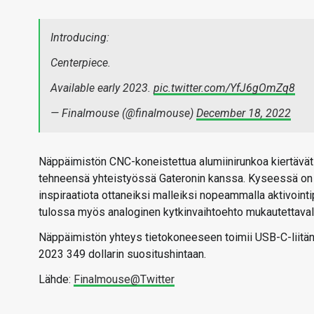
Introducing:
Centerpiece.
Available early 2023.
pic.twitter.com/YfJ6gOmZq8
— Finalmouse (@finalmouse)
December 18, 2022
Näppäimistön CNC-koneistettua alumiinirunkoa kiertävät 
tehneensä yhteistyössä Gateronin kanssa. Kyseessä on teh
inspiraatiota ottaneiksi malleiksi nopeammalla aktivointip
tulossa myös analoginen kytkinvaihtoehto mukautettavall
Näppäimistön yhteys tietokoneeseen toimii USB-C-liitän
2023 349 dollarin suositushintaan.
Lähde:
Finalmouse@Twitter