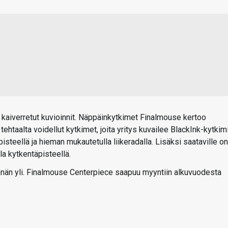
kaiverretut kuvioinnit. Näppäinkytkimet Finalmouse kertoo
taalta voidellut kytkimet, joita yritys kuvailee BlackInk-kytkim
isteellä ja hieman mukautetulla liikeradalla. Lisäksi saataville on
a kytkentäpisteellä.
nän yli. Finalmouse Centerpiece saapuu myyntiin alkuvuodesta