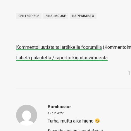
CENTERPIECE
FINALMOUSE
NÄPPÄIMISTÖ
Kommentoi uutista tai artikkelia foorumilla
(Kommentointi 
Lähetä palautetta / raportoi kirjoitusvirheestä
1
Bumbasaur
19.12.2022
Turha, mutta aika hieno
Kirjaudu sisään vastataksesi