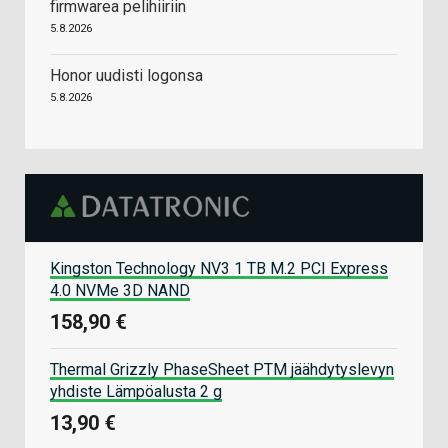
firmwarea pelihiiriin
5.8.2026
Honor uudisti logonsa
5.8.2026
Kingston Technology NV3 1 TB M.2 PCI Express
4.0 NVMe 3D NAND
158,90 €
Thermal Grizzly PhaseSheet PTM jäähdytyslevyn
yhdiste Lämpöalusta 2 g
13,90 €