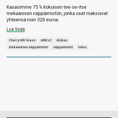
Kasasimme 75 % kokoisen tee-se-itse
mekaanisen näppäimistön, jonka osat maksoivat
yhteensä noin 320 euroa.
Lue lisää
Cherry MX Green
id80 v2
idobao
mekaaninen näppäimistö
näppäimistö
video