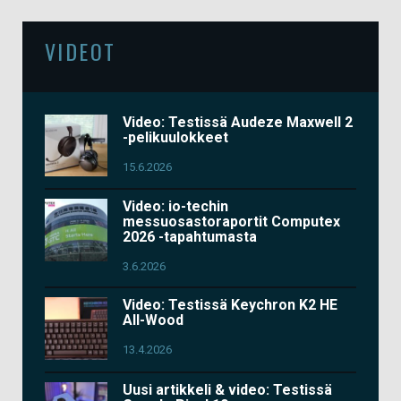
VIDEOT
Video: Testissä Audeze Maxwell 2
-pelikuulokkeet
15.6.2026
Video: io-techin
messuosastoraportit Computex
2026 -tapahtumasta
3.6.2026
Video: Testissä Keychron K2 HE
All-Wood
13.4.2026
Uusi artikkeli & video: Testissä