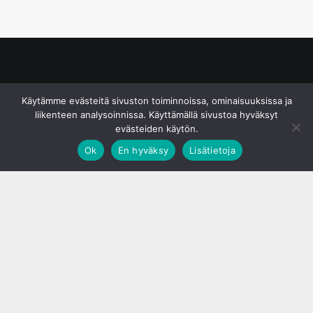
© S&J Media Oy
Käytämme evästeitä sivuston toiminnoissa, ominaisuuksissa ja
liikenteen analysoinnissa. Käyttämällä sivustoa hyväksyt
evästeiden käytön.
Ok
En hyväksy
Lisätietoja
;