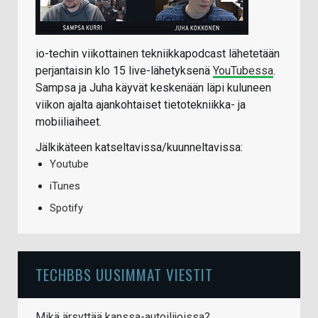
io-techin viikottainen tekniikkapodcast lähetetään
perjantaisin klo 15 live-lähetyksenä
YouTubessa
.
Sampsa ja Juha käyvät keskenään läpi kuluneen
viikon ajalta ajankohtaiset tietotekniikka- ja
mobiiliaiheet.
Jälkikäteen katseltavissa/kuunneltavissa:
Youtube
iTunes
Spotify
TECHBBS UUSIMMAT VIESTIT
Mikä ärsyttää kanssa-autoilijoissa?