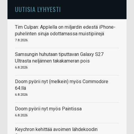
UUTISIA LYHYESTI
Tim Culpan: Applella on miljardin edestä iPhone-
puhelinten siruja odottamassa muistipiirejä
7.8.2026
Samsungin huhutaan tiputtavan Galaxy S27
Ultrasta neljännen takakameran pois
6.8.2026
Doom pyörii nyt (melkein) myös Commodore
64:llä
6.8.2026
Doom pyörii nyt myös Paintissa
6.8.2026
Keychron kehittää avoimen lähdekoodin