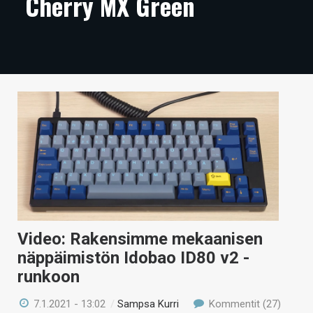
Cherry MX Green
ARTIKKELIT
VIDEOT
TECHBBS
TIETOA
HINTA.FI
KAUPPA
VAIHDA TEEMA
Video: Rakensimme mekaanisen
näppäimistön Idobao ID80 v2 -
HAKU
runkoon
7.1.2021 - 13:02
/
Sampsa Kurri
Kommentit (27)