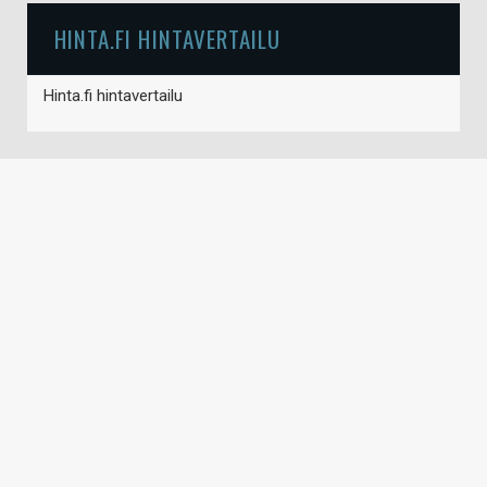
HINTA.FI HINTAVERTAILU
Hinta.fi hintavertailu