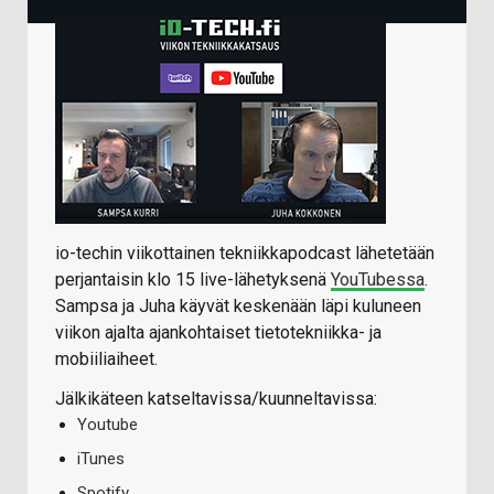
io-techin viikottainen tekniikkapodcast lähetetään
perjantaisin klo 15 live-lähetyksenä
YouTubessa
.
Sampsa ja Juha käyvät keskenään läpi kuluneen
viikon ajalta ajankohtaiset tietotekniikka- ja
mobiiliaiheet.
Jälkikäteen katseltavissa/kuunneltavissa:
Youtube
iTunes
Spotify