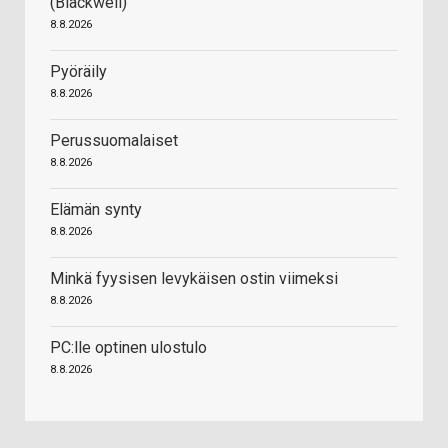
(Blackwell)
8.8.2026
Pyöräily
8.8.2026
Perussuomalaiset
8.8.2026
Elämän synty
8.8.2026
Minkä fyysisen levykäisen ostin viimeksi
8.8.2026
PC:lle optinen ulostulo
8.8.2026