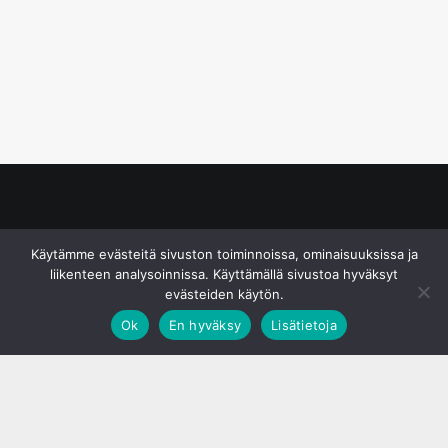
© S&J Media Oy
Käytämme evästeitä sivuston toiminnoissa, ominaisuuksissa ja
liikenteen analysoinnissa. Käyttämällä sivustoa hyväksyt
evästeiden käytön.
Ok
En hyväksy
Lisätietoja
;