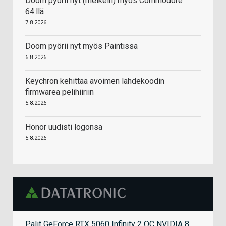
Doom pyörii nyt (melkein) myös Commodore
64:llä
7.8.2026
Doom pyörii nyt myös Paintissa
6.8.2026
Keychron kehittää avoimen lähdekoodin
firmwarea pelihiiriin
5.8.2026
Honor uudisti logonsa
5.8.2026
Palit GeForce RTX 5060 Infinity 2 OC NVIDIA 8