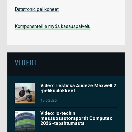
Datatronic pelikoneet
Komponenteille myös kasauspalvelu
VIDEOT
Video: Testissä Audeze Maxwell 2
-pelikuulokkeet
15.6.2026
Video: io-techin
messuosastoraportit Computex
2026 -tapahtumasta