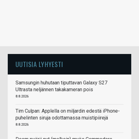
UUTISIA LYHYESTI
Samsungin huhutaan tiputtavan Galaxy S27
Ultrasta neljännen takakameran pois
8.8.2026
Tim Culpan: Applella on miljardin edestä iPhone-
puhelinten siruja odottamassa muistipiirejä
8.8.2026