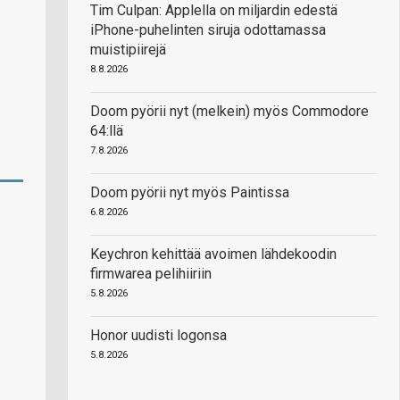
Tim Culpan: Applella on miljardin edestä
iPhone-puhelinten siruja odottamassa
muistipiirejä
8.8.2026
Doom pyörii nyt (melkein) myös Commodore
64:llä
7.8.2026
Doom pyörii nyt myös Paintissa
6.8.2026
Keychron kehittää avoimen lähdekoodin
firmwarea pelihiiriin
5.8.2026
Honor uudisti logonsa
5.8.2026