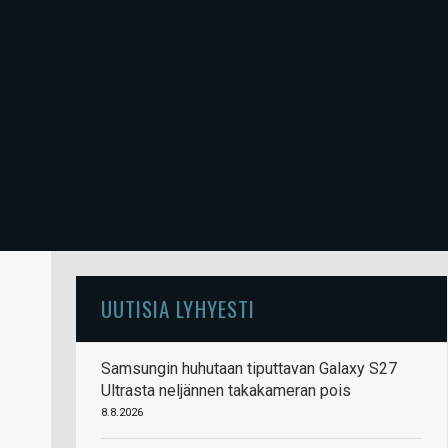
UUTISIA LYHYESTI
Samsungin huhutaan tiputtavan Galaxy S27
Ultrasta neljännen takakameran pois
8.8.2026