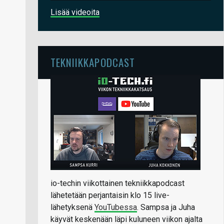
Lisää videoita
TEKNIIKKAPODCAST
io-techin viikottainen tekniikkapodcast
lähetetään perjantaisin klo 15 live-
lähetyksenä
YouTubessa
. Sampsa ja Juha
käyvät keskenään läpi kuluneen viikon ajalta