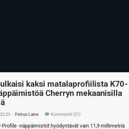
julkaisi kaksi matalaprofiilista K70-
äppäimistöä Cherryn mekaanisilla
lä
 22:23
/
Petrus Laine
Kommentit (21)
Profile -näppäimistöt hyödyntävät vain 11,9 millimetriä