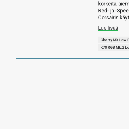
korkeita, aie
Red- ja -Spee
Corsairin käy
Lue lisää
Cherry MX Low P
K70 RGB Mk.2 Lo