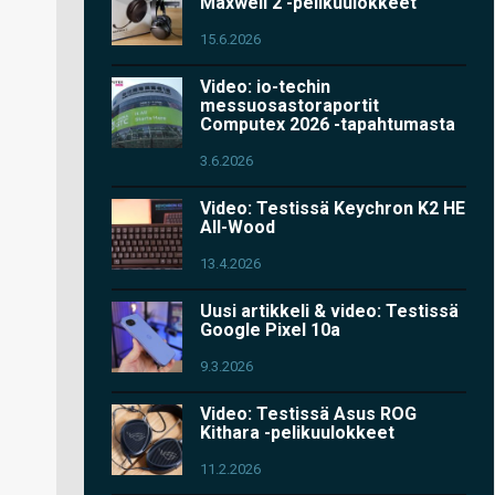
Maxwell 2 -pelikuulokkeet
15.6.2026
Video: io-techin
messuosastoraportit
Computex 2026 -tapahtumasta
3.6.2026
Video: Testissä Keychron K2 HE
All-Wood
13.4.2026
Uusi artikkeli & video: Testissä
Google Pixel 10a
9.3.2026
Video: Testissä Asus ROG
Kithara -pelikuulokkeet
11.2.2026