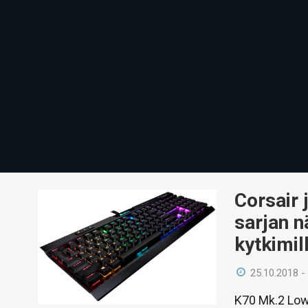
Corsair 
sarjan n
kytkimil
25.10.2018 -
K70 Mk.2 Low 