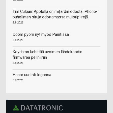
Tim Culpan: Applella on miljardin edestä iPhone-
puhelinten siruja odottamassa muistipiirejä
9.8.2026
Doom pyörii nyt myös Paintissa
6.8.2026
Keychron kehittää avoimen lähdekoodin
firmwarea pelihiiriin
5.8.2026
Honor uudisti logonsa
5.8.2026