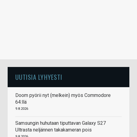
UUTISIA LYHYESTI
Doom pyörii nyt (melkein) myös Commodore
64:llä
9.8.2026
Samsungin huhutaan tiputtavan Galaxy S27
Ultrasta neljännen takakameran pois
9.8.2026