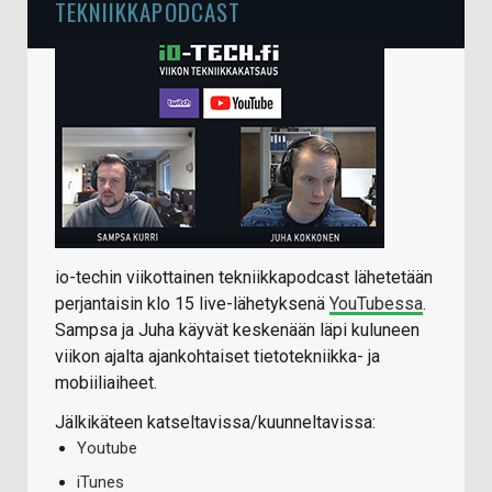
TEKNIIKKAPODCAST
io-techin viikottainen tekniikkapodcast lähetetään
perjantaisin klo 15 live-lähetyksenä
YouTubessa
.
Sampsa ja Juha käyvät keskenään läpi kuluneen
viikon ajalta ajankohtaiset tietotekniikka- ja
mobiiliaiheet.
Jälkikäteen katseltavissa/kuunneltavissa:
Youtube
iTunes