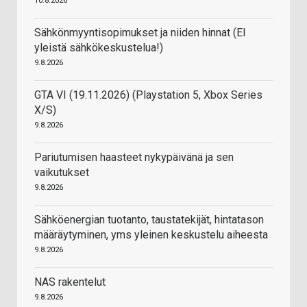
10.8.2026
Sähkönmyyntisopimukset ja niiden hinnat (EI
yleistä sähkökeskustelua!)
9.8.2026
GTA VI (19.11.2026) (Playstation 5, Xbox Series
X/S)
9.8.2026
Pariutumisen haasteet nykypäivänä ja sen
vaikutukset
9.8.2026
Sähköenergian tuotanto, taustatekijät, hintatason
määräytyminen, yms yleinen keskustelu aiheesta
9.8.2026
NAS rakentelut
9.8.2026