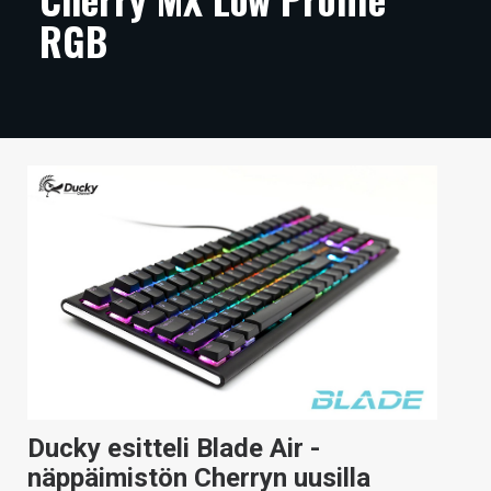
RGB
ARTIKKELIT
VIDEOT
TECHBBS
TIETOA
HINTA.FI
KAUPPA
VAIHDA TEEMA
HAKU
Ducky esitteli Blade Air -
näppäimistön Cherryn uusilla