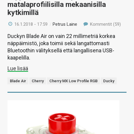
matalaprofiilisilla mekaanisilla
kytkimillä
16.1.2018 - 17:59
/
Petrus Laine
Kommentit (59)
Duckyn Blade Air on vain 22 millimetriä korkea
näppäimistö, joka toimii sekä langattomasti
Bluetoothin välityksellä että langallisena USB-
kaapelilla.
Lue lisää
Blade Air
Cherry
Cherry MX Low Profile RGB
Ducky