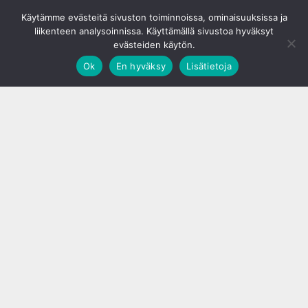
© S&J Media Oy
Käytämme evästeitä sivuston toiminnoissa, ominaisuuksissa ja
liikenteen analysoinnissa. Käyttämällä sivustoa hyväksyt
evästeiden käytön.
Ok
En hyväksy
Lisätietoja
;