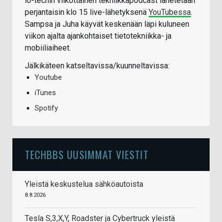
io-techin viikottainen tekniikkapodcast lähetetään
perjantaisin klo 15 live-lähetyksenä
YouTubessa
.
Sampsa ja Juha käyvät keskenään läpi kuluneen
viikon ajalta ajankohtaiset tietotekniikka- ja
mobiiliaiheet.
Jälkikäteen katseltavissa/kuunneltavissa:
Youtube
iTunes
Spotify
TECHBBS UUSIMMAT VIESTIT
Yleistä keskustelua sähköautoista
8.8.2026
Tesla S,3,X,Y, Roadster ja Cybertruck yleistä