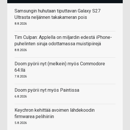
Samsungin huhutaan tiputtavan Galaxy S27
Ultrasta neljännen takakameran pois
8.8.2026
Tim Culpan: Applella on miljardin edestä iPhone-
puhelinten siruja odottamassa muistipiirejä
8.8.2026
Doom pyörii nyt (melkein) myös Commodore
64:llä
7.8.2026
Doom pyörii nyt myös Paintissa
6.8.2026
Keychron kehittää avoimen lähdekoodin
firmwarea pelihiiriin
5.8.2026