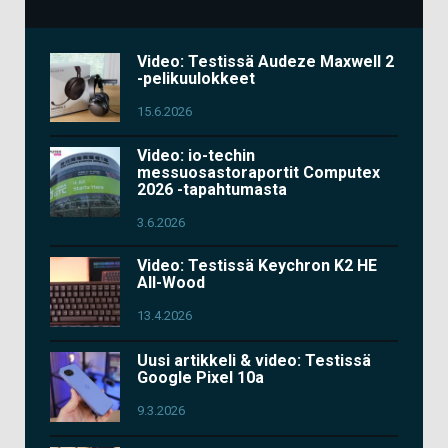
Video: Testissä Audeze Maxwell 2
-pelikuulokkeet
15.6.2026
Video: io-techin
messuosastoraportit Computex
2026 -tapahtumasta
3.6.2026
Video: Testissä Keychron K2 HE
All-Wood
13.4.2026
Uusi artikkeli & video: Testissä
Google Pixel 10a
9.3.2026