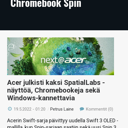
Chromebook Spin
ARTIKKELIT
VIDEOT
TECHBBS
TIETOA
HINTA.FI
KAUPPA
VAIHDA TEEMA
Acer julkisti kaksi SpatialLabs -
näyttöä, Chromebookeja sekä
Windows-kannettavia
HAKU
19.5.2022 - 01:20
/
Petrus Laine
Kommentit (0)
Acerin Swift-sarja päivittyy uudella Swift 3 OLED -
mallilla, kun Spin-sarjaan saatiin sekä uusi Spin 3