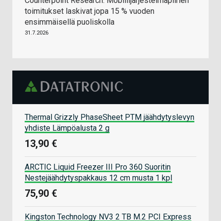
Counterpoint Research: Mobiilijärjestelmäpiirien
toimitukset laskivat jopa 15 % vuoden
ensimmäisellä puoliskolla
31.7.2026
Thermal Grizzly PhaseSheet PTM jäähdytyslevyn
yhdiste Lämpöalusta 2 g
13,90 €
ARCTIC Liquid Freezer III Pro 360 Suoritin
Nestejäähdytyspakkaus 12 cm musta 1 kpl
75,90 €
Kingston Technology NV3 2 TB M.2 PCI Express