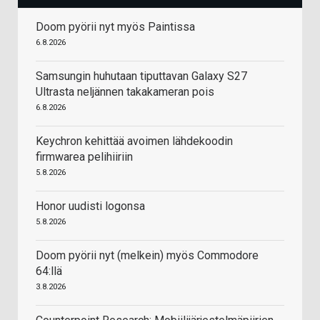
Doom pyörii nyt myös Paintissa
6.8.2026
Samsungin huhutaan tiputtavan Galaxy S27
Ultrasta neljännen takakameran pois
6.8.2026
Keychron kehittää avoimen lähdekoodin
firmwarea pelihiiriin
5.8.2026
Honor uudisti logonsa
5.8.2026
Doom pyörii nyt (melkein) myös Commodore
64:llä
3.8.2026