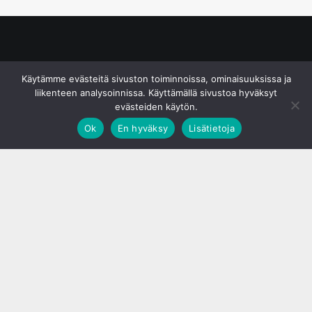
© S&J Media Oy
Käytämme evästeitä sivuston toiminnoissa, ominaisuuksissa ja
liikenteen analysoinnissa. Käyttämällä sivustoa hyväksyt
evästeiden käytön.
Ok
En hyväksy
Lisätietoja
;