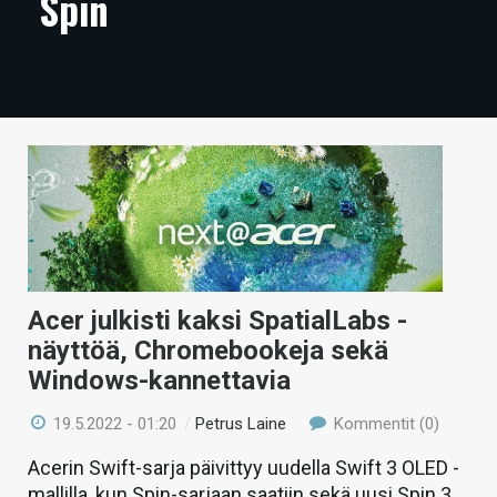
Spin
ARTIKKELIT
VIDEOT
TECHBBS
TIETOA
HINTA.FI
KAUPPA
VAIHDA TEEMA
Acer julkisti kaksi SpatialLabs -
näyttöä, Chromebookeja sekä
Windows-kannettavia
HAKU
19.5.2022 - 01:20
/
Petrus Laine
Kommentit (0)
Acerin Swift-sarja päivittyy uudella Swift 3 OLED -
mallilla, kun Spin-sarjaan saatiin sekä uusi Spin 3