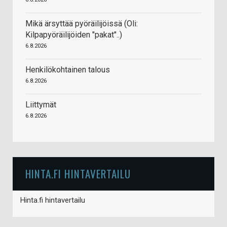
Mikä ärsyttää pyöräilijöissä (Oli:
Kilpapyöräilijöiden "pakat"..)
6.8.2026
Henkilökohtainen talous
6.8.2026
Liittymät
6.8.2026
HINTA.FI HINTAVERTAILU
Hinta.fi hintavertailu