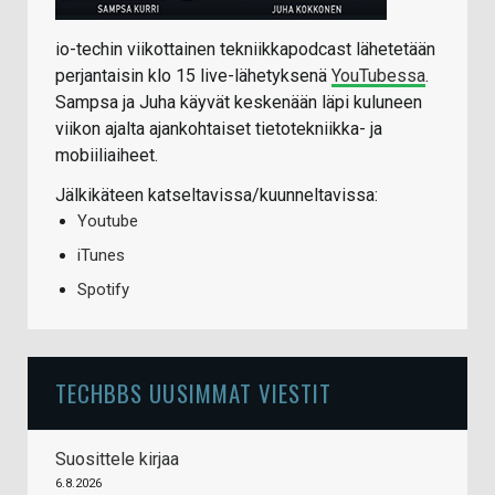
io-techin viikottainen tekniikkapodcast lähetetään
perjantaisin klo 15 live-lähetyksenä
YouTubessa
.
Sampsa ja Juha käyvät keskenään läpi kuluneen
viikon ajalta ajankohtaiset tietotekniikka- ja
mobiiliaiheet.
Jälkikäteen katseltavissa/kuunneltavissa:
Youtube
iTunes
Spotify
TECHBBS UUSIMMAT VIESTIT
Suosittele kirjaa
6.8.2026