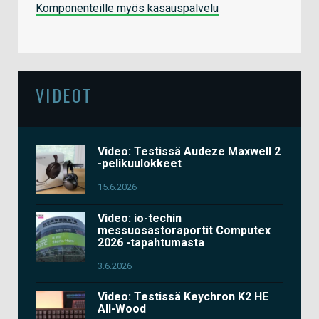
Komponenteille myös kasauspalvelu
VIDEOT
Video: Testissä Audeze Maxwell 2
-pelikuulokkeet
15.6.2026
Video: io-techin
messuosastoraportit Computex
2026 -tapahtumasta
3.6.2026
Video: Testissä Keychron K2 HE
All-Wood