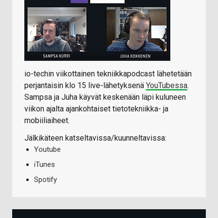
io-techin viikottainen tekniikkapodcast lähetetään
perjantaisin klo 15 live-lähetyksenä
YouTubessa
.
Sampsa ja Juha käyvät keskenään läpi kuluneen
viikon ajalta ajankohtaiset tietotekniikka- ja
mobiiliaiheet.
Jälkikäteen katseltavissa/kuunneltavissa:
Youtube
iTunes
Spotify