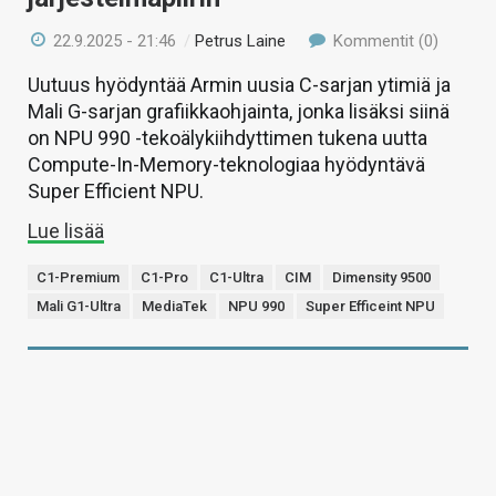
22.9.2025 - 21:46
/
Petrus Laine
Kommentit (0)
Uutuus hyödyntää Armin uusia C-sarjan ytimiä ja
Mali G-sarjan grafiikkaohjainta, jonka lisäksi siinä
on NPU 990 -tekoälykiihdyttimen tukena uutta
Compute-In-Memory-teknologiaa hyödyntävä
Super Efficient NPU.
Lue lisää
C1-Premium
C1-Pro
C1-Ultra
CIM
Dimensity 9500
Mali G1-Ultra
MediaTek
NPU 990
Super Efficeint NPU