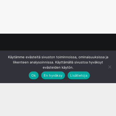
© S&J Media Oy
Käytämme evästeitä sivuston toiminnoissa, ominaisuuksissa ja
liikenteen analysoinnissa. Käyttämällä sivustoa hyväksyt
evästeiden käytön.
Ok
En hyväksy
Lisätietoja
;