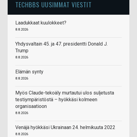
TECHBBS UUSIMMAT VIESTIT
Laadukkaat kuulokkeet?
8.8.2026
Yhdysvaltain 45. ja 47. presidentti Donald J.
Trump
8.8.2026
Elämän synty
8.8.2026
Myös Claude-tekoäly murtautui ulos suljetusta
testiympäristöstä – hyökkäsi kolmeen
organisaatioon
8.8.2026
Venäjä hyökkäsi Ukrainaan 24. helmikuuta 2022
8.8.2026