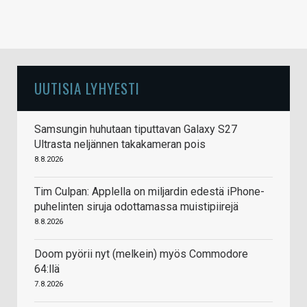
UUTISIA LYHYESTI
Samsungin huhutaan tiputtavan Galaxy S27
Ultrasta neljännen takakameran pois
8.8.2026
Tim Culpan: Applella on miljardin edestä iPhone-
puhelinten siruja odottamassa muistipiirejä
8.8.2026
Doom pyörii nyt (melkein) myös Commodore
64:llä
7.8.2026