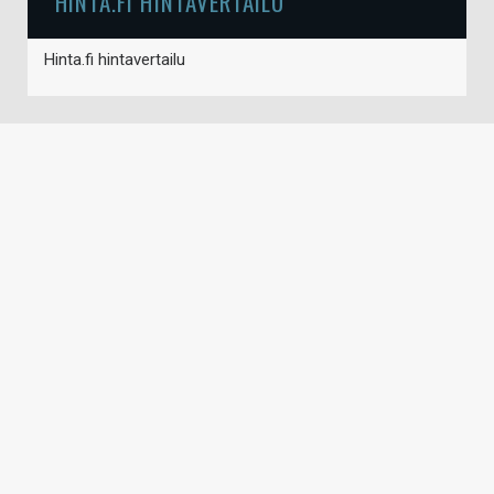
HINTA.FI HINTAVERTAILU
Hinta.fi hintavertailu