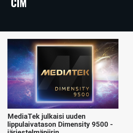
CIM
ARTIKKELIT
VIDEOT
TECHBBS
TIETOA
HINTA.FI
KAUPPA
VAIHDA TEEMA
HAKU
MediaTek julkaisi uuden
lippulaivatason Dimensity 9500 -
järjestelmäpiirin