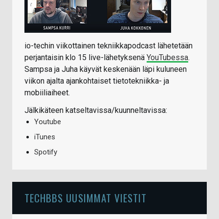
io-techin viikottainen tekniikkapodcast lähetetään
perjantaisin klo 15 live-lähetyksenä
YouTubessa
.
Sampsa ja Juha käyvät keskenään läpi kuluneen
viikon ajalta ajankohtaiset tietotekniikka- ja
mobiiliaiheet.
Jälkikäteen katseltavissa/kuunneltavissa:
Youtube
iTunes
Spotify
TECHBBS UUSIMMAT VIESTIT