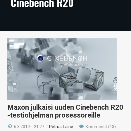
Cinebench R20
ARTIKKELIT
VIDEOT
TECHBBS
TIETOA
HINTA.FI
KAUPPA
VAIHDA TEEMA
Maxon julkaisi uuden Cinebench R20
HAKU
-testiohjelman prosessoreille
6.3.2019 - 21:27
/
Petrus Laine
Kommentit (13)