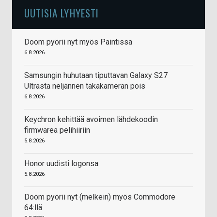
UUTISIA LYHYESTI
Doom pyörii nyt myös Paintissa
6.8.2026
Samsungin huhutaan tiputtavan Galaxy S27
Ultrasta neljännen takakameran pois
6.8.2026
Keychron kehittää avoimen lähdekoodin
firmwarea pelihiiriin
5.8.2026
Honor uudisti logonsa
5.8.2026
Doom pyörii nyt (melkein) myös Commodore
64:llä