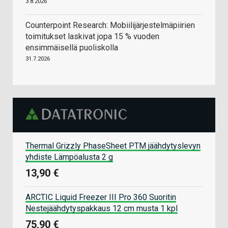
3.8.2026
Counterpoint Research: Mobiilijärjestelmäpiirien
toimitukset laskivat jopa 15 % vuoden
ensimmäisellä puoliskolla
31.7.2026
Thermal Grizzly PhaseSheet PTM jäähdytyslevyn
yhdiste Lämpöalusta 2 g
13,90 €
ARCTIC Liquid Freezer III Pro 360 Suoritin
Nestejäähdytyspakkaus 12 cm musta 1 kpl
75,90 €