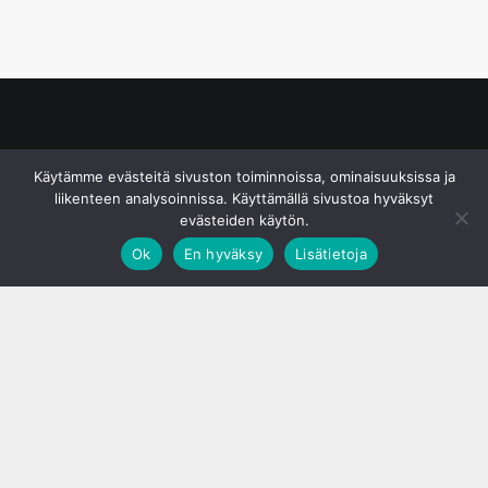
© S&J Media Oy
Käytämme evästeitä sivuston toiminnoissa, ominaisuuksissa ja
liikenteen analysoinnissa. Käyttämällä sivustoa hyväksyt
evästeiden käytön.
Ok
En hyväksy
Lisätietoja
;