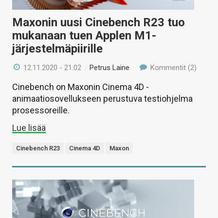
Maxonin uusi Cinebench R23 tuo
mukanaan tuen Applen M1-
järjestelmäpiirille
12.11.2020 - 21:02
/
Petrus Laine
Kommentit (2)
Cinebench on Maxonin Cinema 4D -
animaatiosovellukseen perustuva testiohjelma
prosessoreille.
Lue lisää
Cinebench R23
Cinema 4D
Maxon