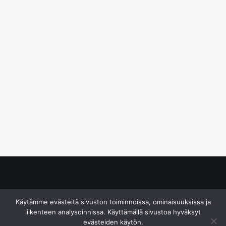
© S&J Media Oy
Käytämme evästeitä sivuston toiminnoissa, ominaisuuksissa ja
liikenteen analysoinnissa. Käyttämällä sivustoa hyväksyt
evästeiden käytön.