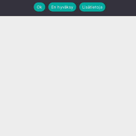
Ok
En hyväksy
Lisätietoja
;