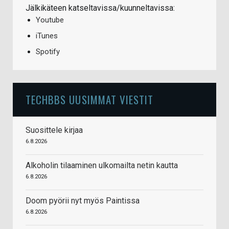
Jälkikäteen katseltavissa/kuunneltavissa:
Youtube
iTunes
Spotify
TECHBBS UUSIMMAT VIESTIT
Suosittele kirjaa
6.8.2026
Alkoholin tilaaminen ulkomailta netin kautta
6.8.2026
Doom pyörii nyt myös Paintissa
6.8.2026