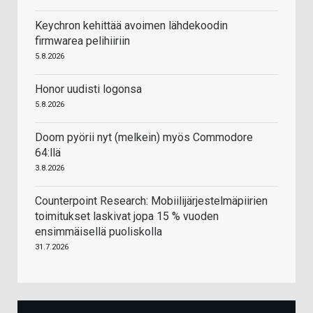
Keychron kehittää avoimen lähdekoodin
firmwarea pelihiiriin
5.8.2026
Honor uudisti logonsa
5.8.2026
Doom pyörii nyt (melkein) myös Commodore
64:llä
3.8.2026
Counterpoint Research: Mobiilijärjestelmäpiirien
toimitukset laskivat jopa 15 % vuoden
ensimmäisellä puoliskolla
31.7.2026