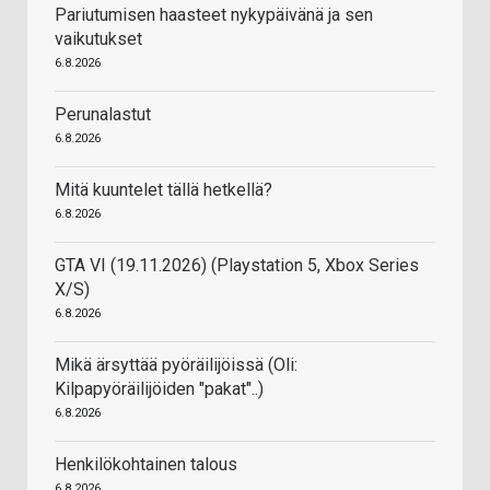
Pariutumisen haasteet nykypäivänä ja sen
vaikutukset
6.8.2026
Perunalastut
6.8.2026
Mitä kuuntelet tällä hetkellä?
6.8.2026
GTA VI (19.11.2026) (Playstation 5, Xbox Series
X/S)
6.8.2026
Mikä ärsyttää pyöräilijöissä (Oli:
Kilpapyöräilijöiden "pakat"..)
6.8.2026
Henkilökohtainen talous
6.8.2026