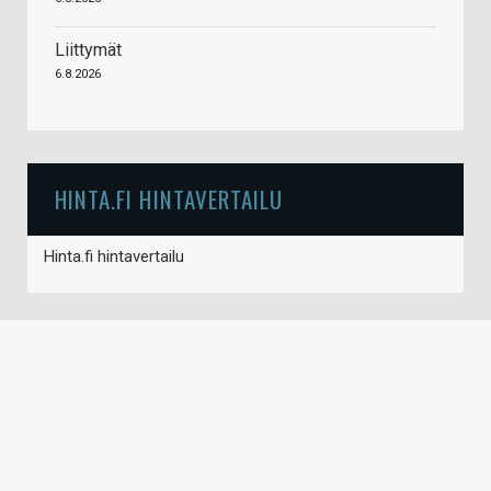
Liittymät
6.8.2026
HINTA.FI HINTAVERTAILU
Hinta.fi hintavertailu