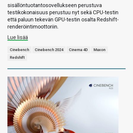
sisällöntuotantosovellukseen perustuva
testikokonaisuus perustuu nyt sekä CPU-testin
että paluun tekevän GPU-testin osalta Redshift-
renderöintimoottoriin.
Lue lisää
Cinebench
Cinebench 2024
Cinema 4D
Maxon
Redshift