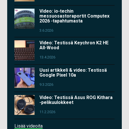
Video: io-techin
messuosastoraportit Computex
2026 -tapahtumasta
3.6.2026
Video: Testissä Keychron K2 HE
All-Wood
13.4.2026
Uusi artikkeli & video: Testissä
Google Pixel 10a
9.3.2026
Video: Testissä Asus ROG Kithara
-pelikuulokkeet
11.2.2026
Lisää videoita