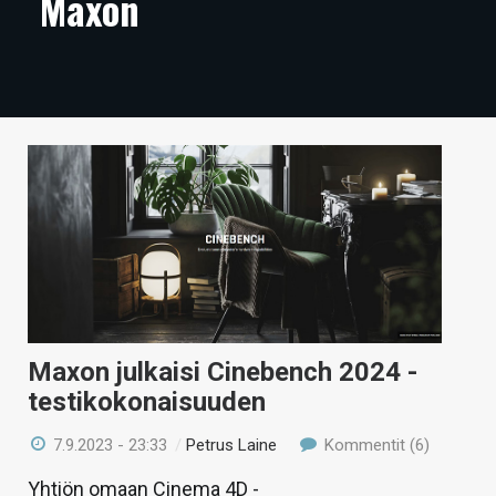
Maxon
ARTIKKELIT
VIDEOT
TECHBBS
TIETOA
HINTA.FI
KAUPPA
VAIHDA TEEMA
Maxon julkaisi Cinebench 2024 -
testikokonaisuuden
HAKU
7.9.2023 - 23:33
/
Petrus Laine
Kommentit (6)
Yhtiön omaan Cinema 4D -