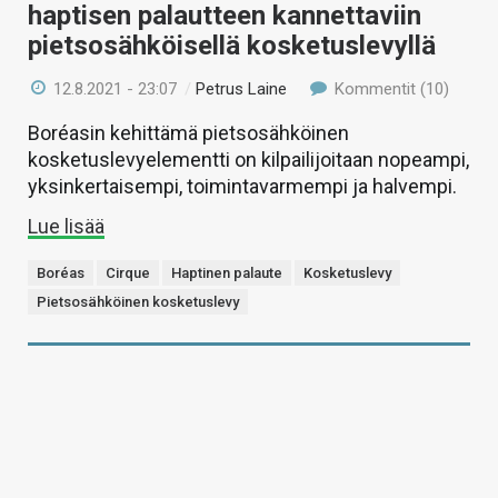
haptisen palautteen kannettaviin
pietsosähköisellä kosketuslevyllä
12.8.2021 - 23:07
/
Petrus Laine
Kommentit (10)
Boréasin kehittämä pietsosähköinen
kosketuslevyelementti on kilpailijoitaan nopeampi,
yksinkertaisempi, toimintavarmempi ja halvempi.
Lue lisää
Boréas
Cirque
Haptinen palaute
Kosketuslevy
Pietsosähköinen kosketuslevy