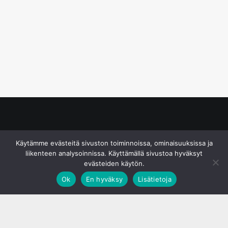
© S&J Media Oy
Käytämme evästeitä sivuston toiminnoissa, ominaisuuksissa ja
liikenteen analysoinnissa. Käyttämällä sivustoa hyväksyt
evästeiden käytön.
Ok
En hyväksy
Lisätietoja
;