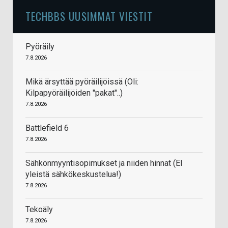
TECHBBS UUSIMMAT VIESTIT
Pyöräily
7.8.2026
Mikä ärsyttää pyöräilijöissä (Oli:
Kilpapyöräilijöiden "pakat"..)
7.8.2026
Battlefield 6
7.8.2026
Sähkönmyyntisopimukset ja niiden hinnat (EI
yleistä sähkökeskustelua!)
7.8.2026
Tekoäly
7.8.2026