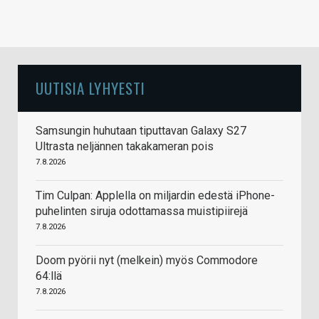
UUTISIA LYHYESTI
Samsungin huhutaan tiputtavan Galaxy S27
Ultrasta neljännen takakameran pois
7.8.2026
Tim Culpan: Applella on miljardin edestä iPhone-
puhelinten siruja odottamassa muistipiirejä
7.8.2026
Doom pyörii nyt (melkein) myös Commodore
64:llä
7.8.2026