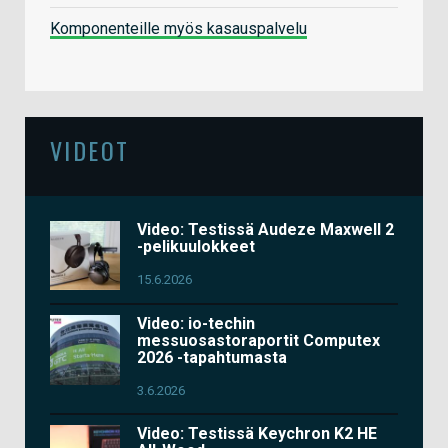
Komponenteille myös kasauspalvelu
VIDEOT
Video: Testissä Audeze Maxwell 2
-pelikuulokkeet
15.6.2026
Video: io-techin
messuosastoraportit Computex
2026 -tapahtumasta
3.6.2026
Video: Testissä Keychron K2 HE