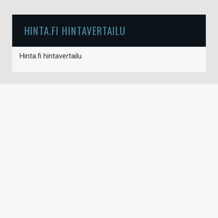
HINTA.FI HINTAVERTAILU
Hinta.fi hintavertailu