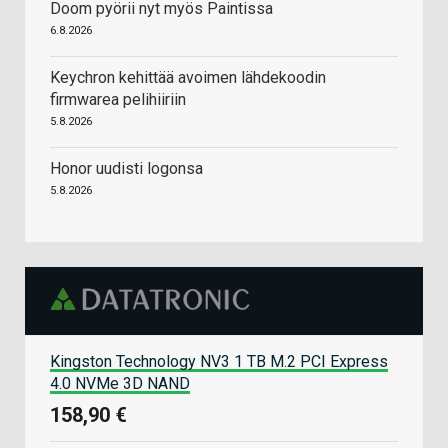
Doom pyörii nyt myös Paintissa
6.8.2026
Keychron kehittää avoimen lähdekoodin
firmwarea pelihiiriin
5.8.2026
Honor uudisti logonsa
5.8.2026
Kingston Technology NV3 1 TB M.2 PCI Express
4.0 NVMe 3D NAND
158,90 €