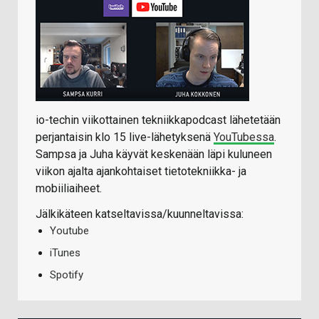
io-techin viikottainen tekniikkapodcast lähetetään
perjantaisin klo 15 live-lähetyksenä
YouTubessa
.
Sampsa ja Juha käyvät keskenään läpi kuluneen
viikon ajalta ajankohtaiset tietotekniikka- ja
mobiiliaiheet.
Jälkikäteen katseltavissa/kuunneltavissa:
Youtube
iTunes
Spotify