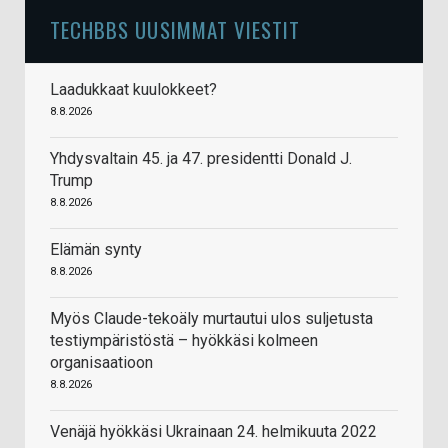
TECHBBS UUSIMMAT VIESTIT
Laadukkaat kuulokkeet?
8.8.2026
Yhdysvaltain 45. ja 47. presidentti Donald J.
Trump
8.8.2026
Elämän synty
8.8.2026
Myös Claude-tekoäly murtautui ulos suljetusta
testiympäristöstä – hyökkäsi kolmeen
organisaatioon
8.8.2026
Venäjä hyökkäsi Ukrainaan 24. helmikuuta 2022