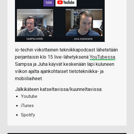
io-techin viikottainen tekniikkapodcast lähetetään
perjantaisin klo 15 live-lähetyksenä
YouTubessa
.
Sampsa ja Juha käyvät keskenään läpi kuluneen
viikon ajalta ajankohtaiset tietotekniikka- ja
mobiiliaiheet.
Jälkikäteen katseltavissa/kuunneltavissa:
Youtube
iTunes
Spotify