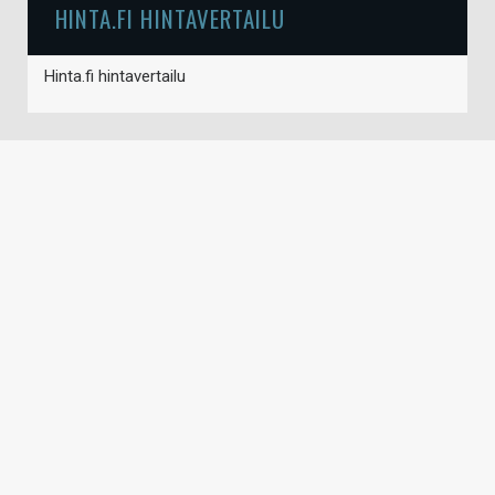
HINTA.FI HINTAVERTAILU
Hinta.fi hintavertailu