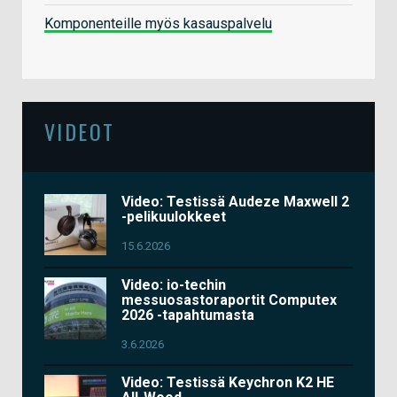
Komponenteille myös kasauspalvelu
VIDEOT
Video: Testissä Audeze Maxwell 2
-pelikuulokkeet
15.6.2026
Video: io-techin
messuosastoraportit Computex
2026 -tapahtumasta
3.6.2026
Video: Testissä Keychron K2 HE