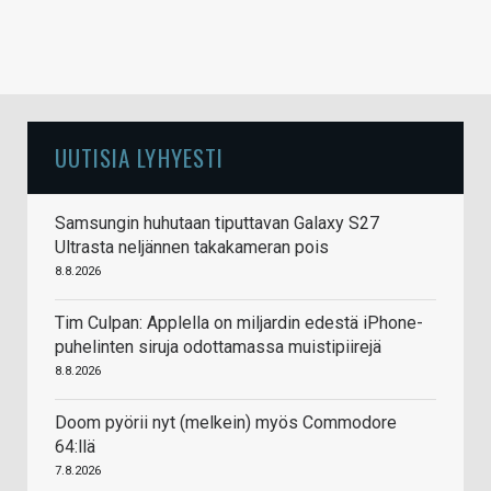
UUTISIA LYHYESTI
Samsungin huhutaan tiputtavan Galaxy S27
Ultrasta neljännen takakameran pois
8.8.2026
Tim Culpan: Applella on miljardin edestä iPhone-
puhelinten siruja odottamassa muistipiirejä
8.8.2026
Doom pyörii nyt (melkein) myös Commodore
64:llä
7.8.2026