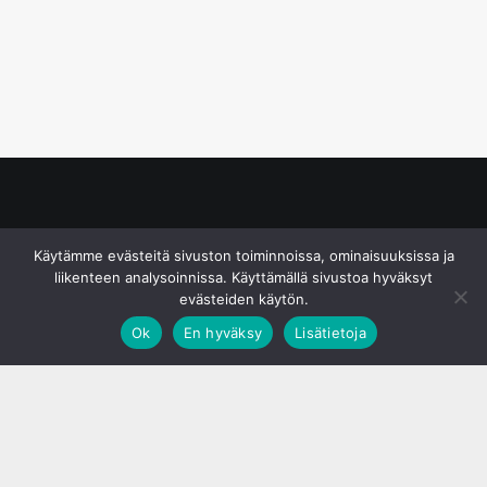
© S&J Media Oy
Käytämme evästeitä sivuston toiminnoissa, ominaisuuksissa ja
liikenteen analysoinnissa. Käyttämällä sivustoa hyväksyt
evästeiden käytön.
Ok
En hyväksy
Lisätietoja
;