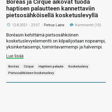
Boréas ja Cirque aikovat tuoda
haptisen palautteen kannettaviin
pietsosähköisellä kosketuslevyllä
12.8.2021 - 23:07
/
Petrus Laine
Kommentit (10)
Boréasin kehittämä pietsosähköinen
kosketuslevyelementti on kilpailijoitaan nopeampi,
yksinkertaisempi, toimintavarmempi ja halvempi.
Lue lisää
Boréas
Cirque
Haptinen palaute
Kosketuslevy
Pietsosähköinen kosketuslevy