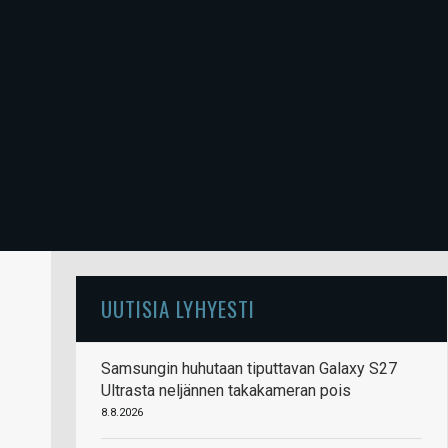
UUTISIA LYHYESTI
Samsungin huhutaan tiputtavan Galaxy S27
Ultrasta neljännen takakameran pois
8.8.2026