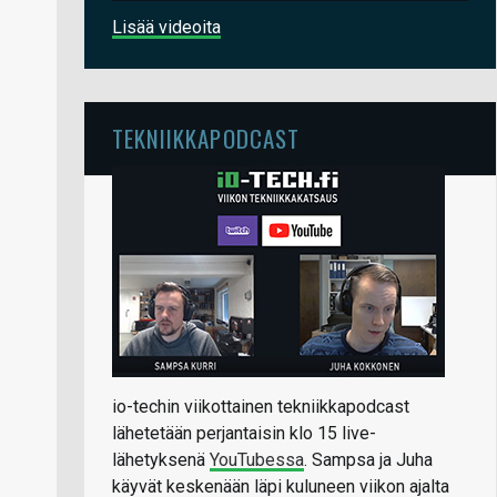
Lisää videoita
TEKNIIKKAPODCAST
io-techin viikottainen tekniikkapodcast
lähetetään perjantaisin klo 15 live-
lähetyksenä
YouTubessa
. Sampsa ja Juha
käyvät keskenään läpi kuluneen viikon ajalta