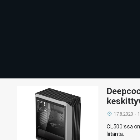
Deepcoo
keskitty
17.8.2020 - 
CL500:ssa on 
liitäntä.