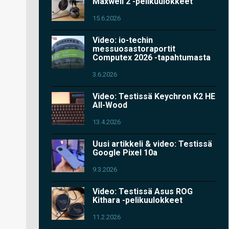
Maxwell 2 -pelikuulokkeet
15.6.2026
Video: io-techin
messuosastoraportit
Computex 2026 -tapahtumasta
3.6.2026
Video: Testissä Keychron K2 HE
All-Wood
13.4.2026
Uusi artikkeli & video: Testissä
Google Pixel 10a
9.3.2026
Video: Testissä Asus ROG
Kithara -pelikuulokkeet
11.2.2026