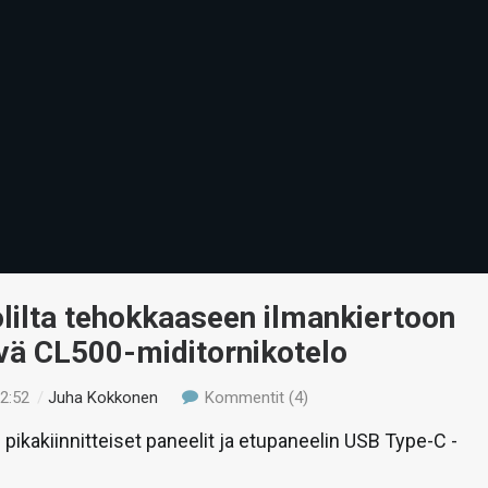
lilta tehokkaaseen ilmankiertoon
vä CL500-miditornikotelo
12:52
/
Juha Kokkonen
Kommentit (4)
pikakiinnitteiset paneelit ja etupaneelin USB Type-C -