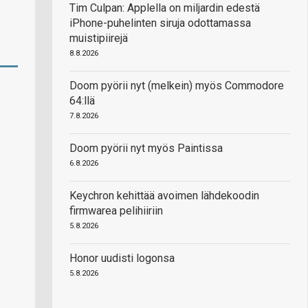
Tim Culpan: Applella on miljardin edestä
iPhone-puhelinten siruja odottamassa
muistipiirejä
8.8.2026
Doom pyörii nyt (melkein) myös Commodore
64:llä
7.8.2026
Doom pyörii nyt myös Paintissa
6.8.2026
Keychron kehittää avoimen lähdekoodin
firmwarea pelihiiriin
5.8.2026
Honor uudisti logonsa
5.8.2026