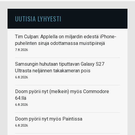
UUTISIA LYHYESTI
Tim Culpan: Applella on miljardin edestä iPhone-
puhelinten siruja odottamassa muistipiirejä
7.8.2026
Samsungin huhutaan tiputtavan Galaxy S27
Ultrasta neljännen takakameran pois
6.8.2026
Doom pyörii nyt (melkein) myös Commodore
64:llä
6.8.2026
Doom pyörii nyt myös Paintissa
6.8.2026