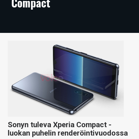
Compact
ARTIKKELIT
VIDEOT
TECHBBS
TIETOA
HINTA.FI
KAUPPA
VAIHDA TEEMA
HAKU
Sonyn tuleva Xperia Compact -
luokan puhelin renderöintivuodossa