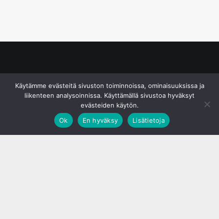
© S&J Media Oy
Käytämme evästeitä sivuston toiminnoissa, ominaisuuksissa ja
liikenteen analysoinnissa. Käyttämällä sivustoa hyväksyt
evästeiden käytön.
Ok
En hyväksy
Lisätietoja
;