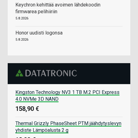
Keychron kehittää avoimen lähdekoodin
firmwarea pelihiiriin
5.8.2026
Honor uudisti logonsa
5.8.2026
Kingston Technology NV3 1 TB M.2 PCI Express
4.0 NVMe 3D NAND
158,90 €
Thermal Grizzly PhaseSheet PTM jäähdytyslevyn
yhdiste Lämpöalusta 2 g