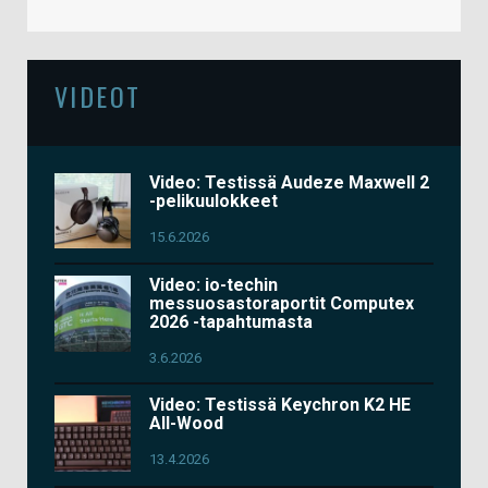
VIDEOT
Video: Testissä Audeze Maxwell 2
-pelikuulokkeet
15.6.2026
Video: io-techin
messuosastoraportit Computex
2026 -tapahtumasta
3.6.2026
Video: Testissä Keychron K2 HE
All-Wood
13.4.2026