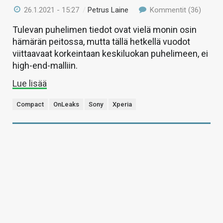
26.1.2021 - 15:27
/
Petrus Laine
Kommentit (36)
Tulevan puhelimen tiedot ovat vielä monin osin
hämärän peitossa, mutta tällä hetkellä vuodot
viittaavaat korkeintaan keskiluokan puhelimeen, ei
high-end-malliin.
Lue lisää
Compact
OnLeaks
Sony
Xperia