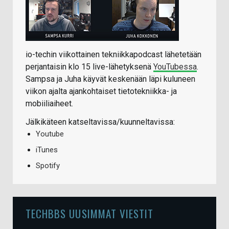
io-techin viikottainen tekniikkapodcast lähetetään
perjantaisin klo 15 live-lähetyksenä
YouTubessa
.
Sampsa ja Juha käyvät keskenään läpi kuluneen
viikon ajalta ajankohtaiset tietotekniikka- ja
mobiiliaiheet.
Jälkikäteen katseltavissa/kuunneltavissa:
Youtube
iTunes
Spotify
TECHBBS UUSIMMAT VIESTIT