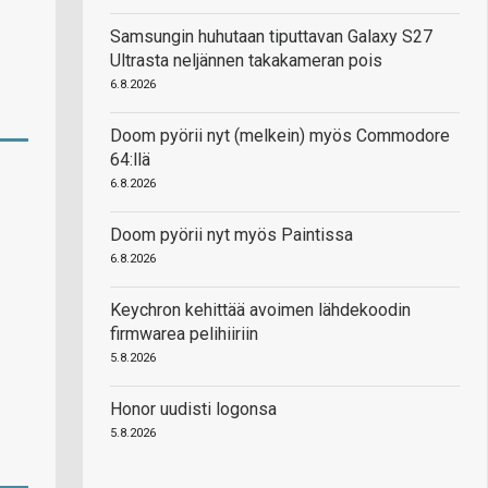
Samsungin huhutaan tiputtavan Galaxy S27
Ultrasta neljännen takakameran pois
6.8.2026
Doom pyörii nyt (melkein) myös Commodore
64:llä
6.8.2026
Doom pyörii nyt myös Paintissa
6.8.2026
Keychron kehittää avoimen lähdekoodin
firmwarea pelihiiriin
5.8.2026
Honor uudisti logonsa
5.8.2026