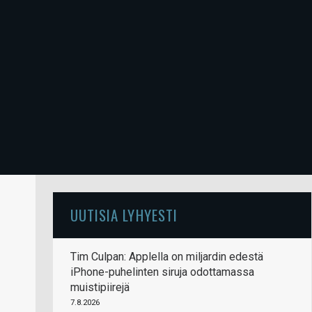
UUTISIA LYHYESTI
Tim Culpan: Applella on miljardin edestä
iPhone-puhelinten siruja odottamassa
muistipiirejä
7.8.2026