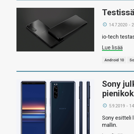
Testissä
14.7.2020 - 
io-tech test
Lue lisää
Android 10
So
Sony jul
pienikok
5.9.2019 - 14
Sony esitteli
mallin.