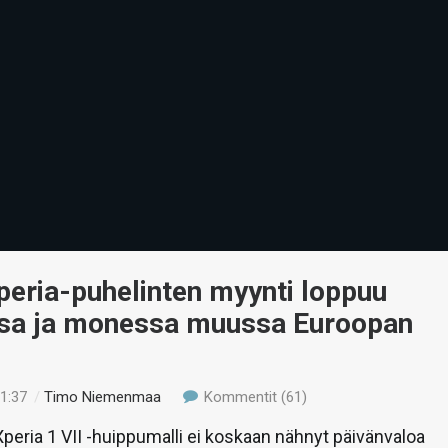
eria-puhelinten myynti loppuu
a ja monessa muussa Euroopan
21:37
/
Timo Niemenmaa
Kommentit (61)
peria 1 VII -huippumalli ei koskaan nähnyt päivänvaloa