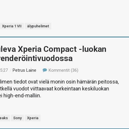
Xperia 1 VII
älypuhelimet
uleva Xperia Compact -luokan
renderöintivuodossa
15:27
/
Petrus Laine
Kommentit (36)
imen tiedot ovat vielä monin osin hämärän peitossa,
etkellä vuodot viittaavaat korkeintaan keskiluokan
i high-end-malliin.
eaks
Sony
Xperia