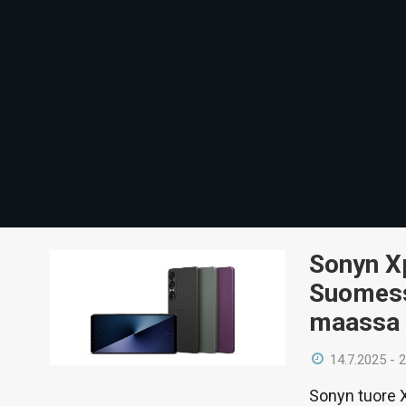
Sonyn Xp
Suomess
maassa
14.7.2025 - 
Sonyn tuore X