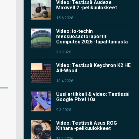
Video: Testissä Audeze
Maxwell 2 -pelikuulokkeet
15.6.2026
Video: io-techin
messuosastoraportit
Computex 2026 -tapahtumasta
3.6.2026
Video: Testissä Keychron K2 HE
All-Wood
13.4.2026
Uusi artikkeli & video: Testissä
Google Pixel 10a
9.3.2026
Video: Testissä Asus ROG
Kithara -pelikuulokkeet
11.2.2026