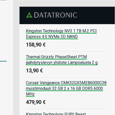
Kingston Technology NV3 1 TB M.2 PCI
Express 4.0 NVMe 3D NAND
158,90 €
Thermal Grizzly PhaseSheet PTM
jäähdytyslevyn yhdiste Lämpöalusta 2 g
13,90 €
Corsair Vengeance CMK32GX5M2B6000C38
muistimoduuli 32 GB 2 x 16 GB DDR5 6000
MHz
479,90 €
Kingston Technology FURY Beast