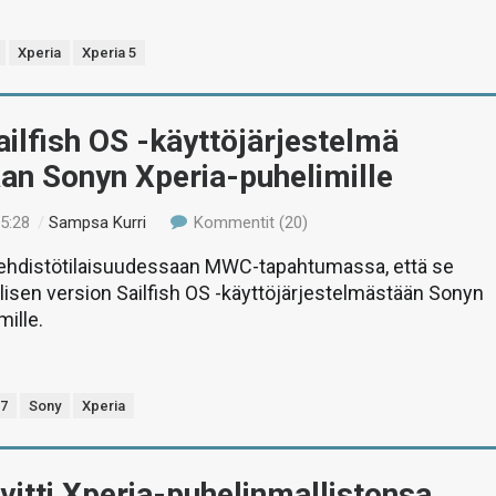
Xperia
Xperia 5
ailfish OS -käyttöjärjestelmä
aan Sonyn Xperia-puhelimille
15:28
/
Sampsa Kurri
Kommentit (20)
i lehdistötilaisuudessaan MWC-tapahtumassa, että se
allisen version Sailfish OS -käyttöjärjestelmästään Sonyn
mille.
7
Sony
Xperia
vitti Xperia-puhelinmallistonsa,