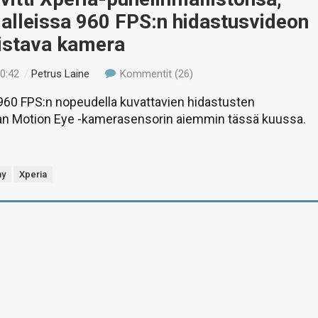
alleissa 960 FPS:n hidastusvideon
istava kamera
10:42
/
Petrus Laine
Kommentit (26)
 960 FPS:n nopeudella kuvattavien hidastusten
an Motion Eye -kamerasensorin aiemmin tässä kuussa.
ny
Xperia