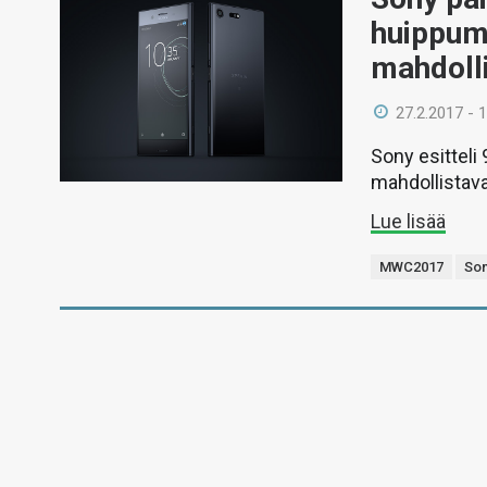
huippum
mahdoll
27.2.2017 - 
Sony esitteli
mahdollistav
Lue lisää
MWC2017
So