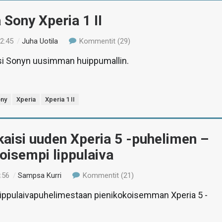
 Sony Xperia 1 II
22:45
/
Juha Uotila
Kommentit (29)
asi Sonyn uusimman huippumallin.
ny
Xperia
Xperia 1 II
kaisi uuden Xperia 5 -puhelimen –
oisempi lippulaiva
:56
/
Sampsa Kurri
Kommentit (21)
 lippulaivapuhelimestaan pienikokoisemman Xperia 5 -