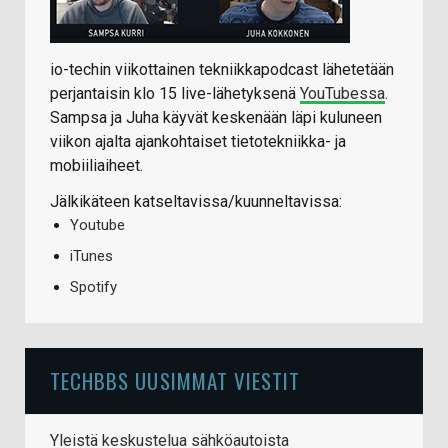
io-techin viikottainen tekniikkapodcast lähetetään
perjantaisin klo 15 live-lähetyksenä
YouTubessa
.
Sampsa ja Juha käyvät keskenään läpi kuluneen
viikon ajalta ajankohtaiset tietotekniikka- ja
mobiiliaiheet.
Jälkikäteen katseltavissa/kuunneltavissa:
Youtube
iTunes
Spotify
TECHBBS UUSIMMAT VIESTIT
Yleistä keskustelua sähköautoista