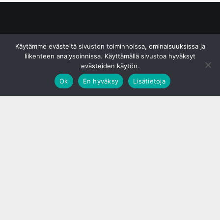
© S&J Media Oy
Käytämme evästeitä sivuston toiminnoissa, ominaisuuksissa ja
liikenteen analysoinnissa. Käyttämällä sivustoa hyväksyt
evästeiden käytön.
Ok
En hyväksy
Lisätietoja
;