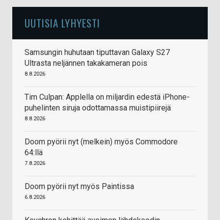
UUTISIA LYHYESTI
Samsungin huhutaan tiputtavan Galaxy S27
Ultrasta neljännen takakameran pois
8.8.2026
Tim Culpan: Applella on miljardin edestä iPhone-
puhelinten siruja odottamassa muistipiirejä
8.8.2026
Doom pyörii nyt (melkein) myös Commodore
64:llä
7.8.2026
Doom pyörii nyt myös Paintissa
6.8.2026