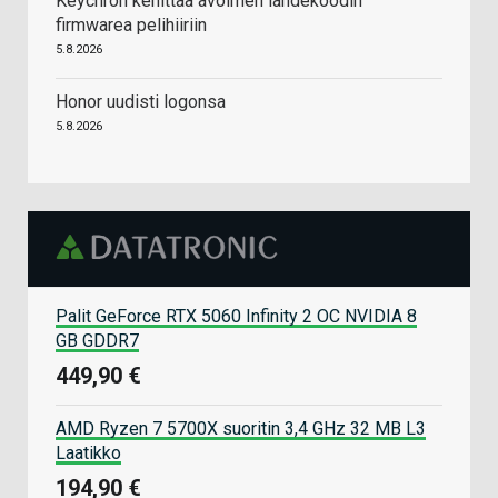
Keychron kehittää avoimen lähdekoodin
firmwarea pelihiiriin
5.8.2026
Honor uudisti logonsa
5.8.2026
Palit GeForce RTX 5060 Infinity 2 OC NVIDIA 8
GB GDDR7
449,90 €
AMD Ryzen 7 5700X suoritin 3,4 GHz 32 MB L3
Laatikko
194,90 €