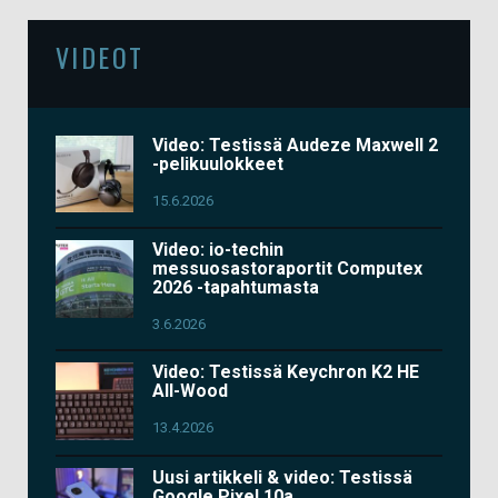
VIDEOT
Video: Testissä Audeze Maxwell 2
-pelikuulokkeet
15.6.2026
Video: io-techin
messuosastoraportit Computex
2026 -tapahtumasta
3.6.2026
Video: Testissä Keychron K2 HE
All-Wood
13.4.2026
Uusi artikkeli & video: Testissä
Google Pixel 10a