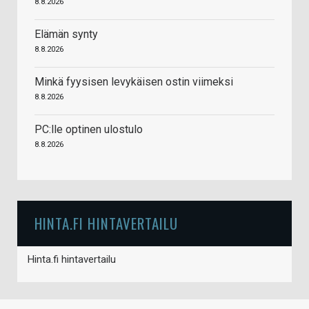
8.8.2026
Elämän synty
8.8.2026
Minkä fyysisen levykäisen ostin viimeksi
8.8.2026
PC:lle optinen ulostulo
8.8.2026
HINTA.FI HINTAVERTAILU
Hinta.fi hintavertailu