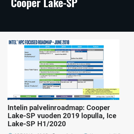
Cooper Lake-SP
ARTIKKELIT
VIDEOT
TECHBBS
TIETOA
HINTA.FI
KAUPPA
VAIHDA TEEMA
Intelin palvelinroadmap: Cooper
HAKU
Lake-SP vuoden 2019 lopulla, Ice
Lake-SP H1/2020