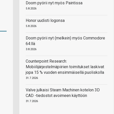
Doom pyörii nyt myös Paintissa
5.8.2026
Honor uudisti logonsa
5.8.2026
Doom pyörii nyt (melkein) myös Commodore
64:llä
3.8.2026
Counterpoint Research:
Mobiilijärjestelmäpiirien toimitukset laskivat
jopa 15 % vuoden ensimmäisellä puoliskolla
31.7.2026
Valve julkaisi Steam Machinen kotelon 3D
CAD -tiedostot avoimeen käyttöön
31.7.2026