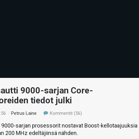
psautti 9000-sarjan Core-
reiden tiedot julki
:56
/
Petrus Laine
Kommentit (56)
at 9000-sarjan prosessorit nostavat Boost-kellotaajuuksia
an 200 MHz edeltäjiinsä nähden.