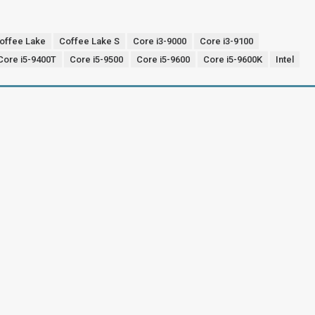
offee Lake
Coffee Lake S
Core i3-9000
Core i3-9100
Core i5-9400T
Core i5-9500
Core i5-9600
Core i5-9600K
Intel