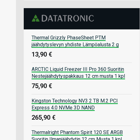
Thermal Grizzly PhaseSheet PTM
jäähdytyslevyn yhdiste Lämpöalusta 2 g
13,90 €
ARCTIC Liquid Freezer III Pro 360 Suoritin
Nestejäähdytyspakkaus 12 cm musta 1 kpl
75,90 €
Kingston Technology NV3 2 TB M.2 PCI
Express 4.0 NVMe 3D NAND
265,90 €
Thermalright Phantom Spirit 120 SE ARGB
Suoritin Ilmanjäähdytin 12 cm Musta 1 kpl