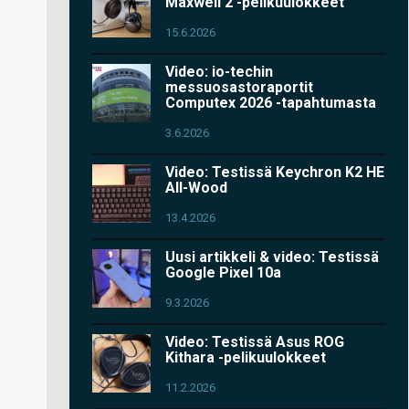
Maxwell 2 -pelikuulokkeet
15.6.2026
Video: io-techin
messuosastoraportit
Computex 2026 -tapahtumasta
3.6.2026
Video: Testissä Keychron K2 HE
All-Wood
13.4.2026
Uusi artikkeli & video: Testissä
Google Pixel 10a
9.3.2026
Video: Testissä Asus ROG
Kithara -pelikuulokkeet
11.2.2026