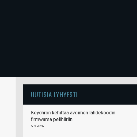
UUTISIA LYHYESTI
Keychron kehittää avoimen lähdekoodin
firmwarea pelihiiriin
5.8.2026