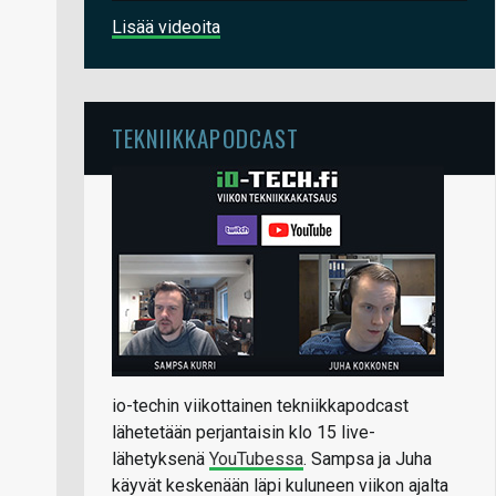
Lisää videoita
TEKNIIKKAPODCAST
io-techin viikottainen tekniikkapodcast
lähetetään perjantaisin klo 15 live-
lähetyksenä
YouTubessa
. Sampsa ja Juha
käyvät keskenään läpi kuluneen viikon ajalta