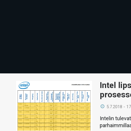
Intel li
prosesso
5.7.2018 - 17
Intelin tulev
parhaimmilla