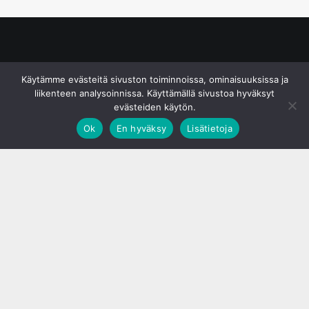
© S&J Media Oy
Käytämme evästeitä sivuston toiminnoissa, ominaisuuksissa ja
liikenteen analysoinnissa. Käyttämällä sivustoa hyväksyt
evästeiden käytön.
Ok
En hyväksy
Lisätietoja
;