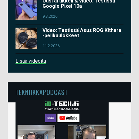
Uusi artikkeli & video: Testissä
Google Pixel 10a
9.3.2026
Video: Testissä Asus ROG Kithara
-pelikuulokkeet
11.2.2026
Lisää videoita
TEKNIIKKAPODCAST