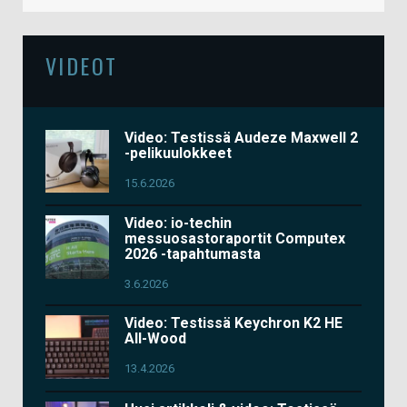
VIDEOT
Video: Testissä Audeze Maxwell 2
-pelikuulokkeet
15.6.2026
Video: io-techin
messuosastoraportit Computex
2026 -tapahtumasta
3.6.2026
Video: Testissä Keychron K2 HE
All-Wood
13.4.2026