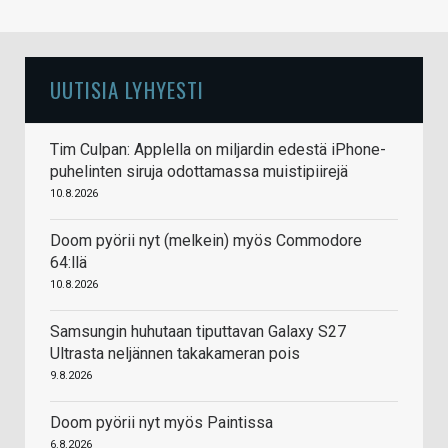
UUTISIA LYHYESTI
Tim Culpan: Applella on miljardin edestä iPhone-
puhelinten siruja odottamassa muistipiirejä
10.8.2026
Doom pyörii nyt (melkein) myös Commodore
64:llä
10.8.2026
Samsungin huhutaan tiputtavan Galaxy S27
Ultrasta neljännen takakameran pois
9.8.2026
Doom pyörii nyt myös Paintissa
6.8.2026