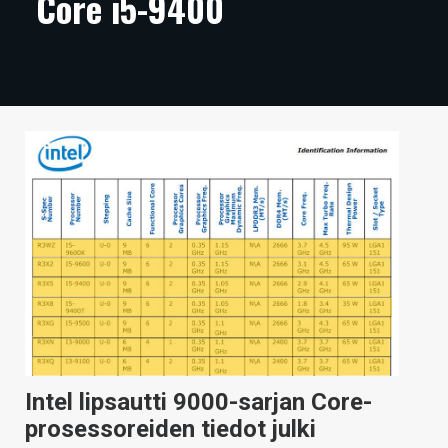
Core i5-9400
ARTIKKELIT
VIDEOT
TECHBBS
TIETOA
HINTA.FI
KAUPPA
VAIHDA TEEMA
HAKU
Intel lipsautti 9000-sarjan Core-
prosessoreiden tiedot julki