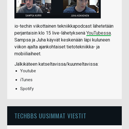
io-techin viikottainen tekniikkapodcast lähetetään
perjantaisin klo 15 live-lähetyksenä
YouTubessa
.
Sampsa ja Juha käyvät keskenään läpi kuluneen
viikon ajalta ajankohtaiset tietotekniikka- ja
mobiiliaiheet.
Jälkikäteen katseltavissa/kuunneltavissa:
Youtube
iTunes
Spotify
TECHBBS UUSIMMAT VIESTIT