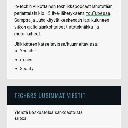
io-techin viikottainen tekniikkapodcast lähetetään
perjantaisin klo 15 live-lähetyksenä
YouTubessa
.
Sampsa ja Juha käyvät keskenään läpi kuluneen
viikon ajalta ajankohtaiset tietotekniikka- ja
mobiiliaiheet.
Jälkikäteen katseltavissa/kuunneltavissa:
Youtube
iTunes
Spotify
TECHBBS UUSIMMAT VIESTIT
Yleistä keskustelua sähköautoista
8.8.2026