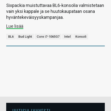
Sixpackia muistuttavaa BL6-konsolia valmistetaan
vain yksi kappale ja se huutokaupataan osana
hyväntekeväisyyskampanjaa.
Lue lisää
BL6
Bud Light
Core i7-1065G7
Intel
Konsoli
UUTISIA LYHYESTI