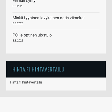
Elämän synty
8.8.2026
Minkä fyysisen levykäisen ostin viimeksi
8.8.2026
PC:lle optinen ulostulo
8.8.2026
HINTA.FI HINTAVERTAILU
Hinta.fi hintavertailu