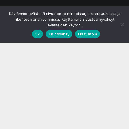
© S&J Media Oy
Käytämme evästeitä sivuston toiminnoissa, ominaisuuksissa ja
liikenteen analysoinnissa. Käyttämällä sivustoa hyväksyt
evästeiden käytön.
Ok
En hyväksy
Lisätietoja
;