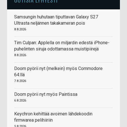
Samsungin huhutaan tiputtavan Galaxy S27
Ultrasta neljännen takakameran pois
8.8.2026
Tim Culpan: Applella on miljardin edestä iPhone-
puhelinten siruja odottamassa muistipiirejä
8.8.2026
Doom pyörii nyt (melkein) myös Commodore
64:llä
7.8.2026
Doom pyörii nyt myös Paintissa
6.8.2026
Keychron kehittää avoimen lähdekoodin
firmwarea pelihiiriin
5.8.2026