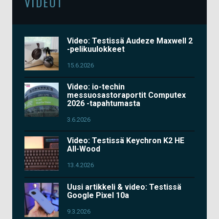
VIDEOT
Video: Testissä Audeze Maxwell 2
-pelikuulokkeet
15.6.2026
Video: io-techin
messuosastoraportit Computex
2026 -tapahtumasta
3.6.2026
Video: Testissä Keychron K2 HE
All-Wood
13.4.2026
Uusi artikkeli & video: Testissä
Google Pixel 10a
9.3.2026