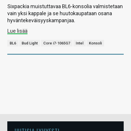
Sixpackia muistuttavaa BL6-konsolia valmistetaan
vain yksi kappale ja se huutokaupataan osana
hyväntekeväisyyskampanjaa.
Lue lisää
BL6
Bud Light
Core i7-1065G7
Intel
Konsoli
UUTISIA LYHYESTI