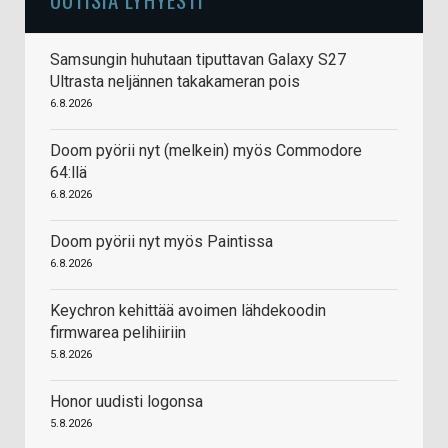
Samsungin huhutaan tiputtavan Galaxy S27
Ultrasta neljännen takakameran pois
6.8.2026
Doom pyörii nyt (melkein) myös Commodore
64:llä
6.8.2026
Doom pyörii nyt myös Paintissa
6.8.2026
Keychron kehittää avoimen lähdekoodin
firmwarea pelihiiriin
5.8.2026
Honor uudisti logonsa
5.8.2026