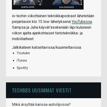
io-techin viikottainen tekniikkapodcast lähetetään
perjantaisin klo 15 live-lähetyksenä
YouTubessa
.
Sampsa ja Juha käyvät keskenään läpi kuluneen
viikon ajalta ajankohtaiset tietotekniikka- ja
mobiiliaiheet.
Jälkikäteen katseltavissa/kuunneltavissa:
Youtube
iTunes
Spotify
TECHBBS UUSIMMAT VIESTIT
Mikä ärsyttää kanssa-autoilijoissa?