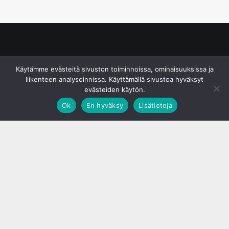
© S&J Media Oy
Käytämme evästeitä sivuston toiminnoissa, ominaisuuksissa ja
liikenteen analysoinnissa. Käyttämällä sivustoa hyväksyt
evästeiden käytön.
Ok
En hyväksy
Lisätietoja
;