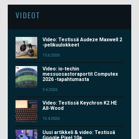
VIDEOT
Video: Testissä Audeze Maxwell 2
-pelikuulokkeet
15.6.2026
Video: io-techin
messuosastoraportit Computex
2026 -tapahtumasta
3.6.2026
Video: Testissä Keychron K2 HE
All-Wood
13.4.2026
Uusi artikkeli & video: Testissä
Google Pixel 10a