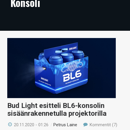
Konsoli
ARTIKKELIT
VIDEOT
TECHBBS
TIETOA
HINTA.FI
KAUPPA
VAIHDA TEEMA
Bud Light esitteli BL6-konsolin
HAKU
sisäänrakennetulla projektorilla
20.11.2020 - 01:26
/
Petrus Laine
Kommentit (7)