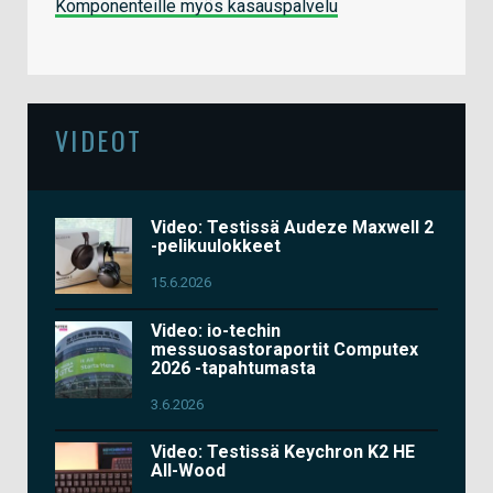
Komponenteille myös kasauspalvelu
VIDEOT
Video: Testissä Audeze Maxwell 2
-pelikuulokkeet
15.6.2026
Video: io-techin
messuosastoraportit Computex
2026 -tapahtumasta
3.6.2026
Video: Testissä Keychron K2 HE
All-Wood