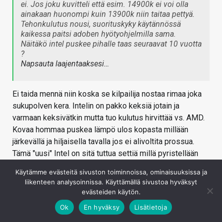
ei. Jos joku kuvitteli että esim. 14900k ei voi olla
ainakaan huonompi kuin 13900k niin taitaa pettyä.
Tehonkulutus nousi, suorituskyky käytännössä
kaikessa paitsi adoben hyötyohjelmilla sama.
Näitäkö intel puskee pihalle taas seuraavat 10 vuotta
?
Napsauta laajentaaksesi…
Ei taida mennä niin koska se kilpailija nostaa rimaa joka
sukupolven kera. Intelin on pakko keksiä jotain ja
varmaan keksivätkin mutta tuo kulutus hirvittää vs. AMD.
Kovaa hommaa puskea lämpö ulos kopasta millään
järkevällä ja hiljaisella tavalla jos ei alivoltita prossua.
Tämä "uusi" Intel on sitä tuttua settiä millä pyristellään
epätoivoisena maailman-nopeinta peliprossua keinolla
Käytämme evästeitä sivuston toiminnoissa, ominaisuuksissa ja
millä hyvänsä.
liikenteen analysoinnissa. Käyttämällä sivustoa hyväksyt
evästeiden käytön.
Kirjaudu sisään vastataksesi
Ok
En hyväksy
Lisätietoja