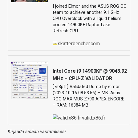
I joined Elmor and the ASUS ROG OC
team to achieve another 9.1 GHz
CPU Overclock with a liquid helium
cooled 14900KF Raptor Lake
Refresh CPU
skatterbencher.com
Intel Core i9 14900KF @ 9043.92
MHz – CPU-Z VALIDATOR
[7s8pff] Validated Dump by elmor
(2023-10-16 08:53:56) – MB: Asus
ROG MAXIMUS Z790 APEX ENCORE
– RAM: 16384 MB
valid.x86.fr
Kirjaudu sisään vastataksesi