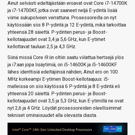
Ainut selvästi edeltäjästään eroavat ovat Core i7-14700K
ja i7-14700KF, jotka ovat saaneet neljä E-ydintä lisää
viime sukupolveen verrattuna. Prosessoreilla on nyt
käytössään siis 8 P-ydintä ja 12 E-ydintä, mikä tarkoittaa
yhteensä 28 säiettä. P-ydinten perus- ja Boost-
kellotaajuudet ovat 3,4 ja 5,6 GHz, kun E-ytimet
kellottavat tauluun 2,5 ja 4,3 GHz.
Siinä missä Core i9:iin oltiin saatu viilattua hertsejä ylös
ja i7:aan jopa lisäytimiä, on i5-14600K ja i5-14600KF
lähes identtisiä edeltäjiinsä nähden; Ainut ero on 100
MHz korkeampi E-ytimen Boost-kellotaajuus. i5-
malleissa on siis käytössä 6 P-ydintä ja 8 E-ydintä eli
yhteensä 20 säiettä. P-ydinten perus- ja Boost-
kellotaajuudet ovat 3,5 ja 5,3 GHz, kun E-ytimillä ne ovat
nyt 2,6 ja 4 GHz. Löydät prosessoreiden oleellisimmat
tekniset ominaisuudet alla olevasta diasta.