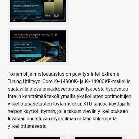
Toinen ohjelmistouudistus on päivitys Intel Extreme
Tuning Utilityyn. Core i9-14900K- ja i9-14900KF-malleille
saatavilla oleva ennakkoversio päivityksestä hyödyntää
Intelin kehittämää tekoälymallia yksilöllisten optimoitujen
ylikellotusasetusten löytämiseksi. XTU tarjoaa käyttäjälle
helpon käyttöliittymän, jolla takuun vievän ylikellotuksen
luvataan onnistuvan myös ilman mitään kokemusta
ylikellottamisesta.