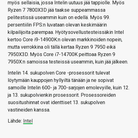
myös sellaisia, jossa Intelin uutuus jää tappiolle. Myös
Ryzen 7 7800X3D jää taakse suppeammassa
pelitestissä useammin kuin on edellä. Myös 99.
persentiilin FPS:n luvataan olevan keskimäärin
kilpailijoita parempaa. Hyötysovellustesteissäkin Intel
kertoo Core i9-14900K:n olevan markkinoiden nopein,
mutta verrokkina oli tällä kertaa Ryzen 9 7950 eikä
7950X3D. Myös Core i7-14700K peittoaa Ryzen 9
7950X:n samoissa testeissä useammin, kuin jää jälkeen.
Intelin 14. sukupolven Core -prosessorit tulevat
löytymään kauppojen hyllyiltä tänään ja ne sopivat
samoille Intelin 600- ja 700-sarjojen emolevyille, kuin 12.
ja 13. sukupolvienkin prosessorit. Prosessoreiden
suositushinnat ovat identtiset 13. sukupolven
vastineiden kanssa.
Lähde:
Intel