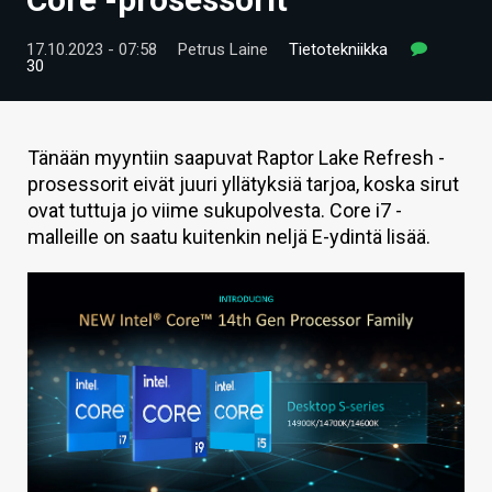
ARTIKKELIT
17.10.2023 - 07:58
Petrus Laine
Tietotekniikka
30
VIDEOT
TECHBBS
Tänään myyntiin saapuvat Raptor Lake Refresh -
TIETOA
prosessorit eivät juuri yllätyksiä tarjoa, koska sirut
ovat tuttuja jo viime sukupolvesta. Core i7 -
HINTA.FI
malleille on saatu kuitenkin neljä E-ydintä lisää.
KAUPPA
VAIHDA TEEMA
HAKU