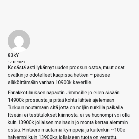
83kY
17.10.2023
Kesästä asti lykännyt uuden prossun ostoa, muut osat
ovatkin jo odotelleet kaapissa hetken – pääsee
eläköittämään vanhan 10900k kaverille.
Ennakkotilauksen napautin Jimmsille jo eilen sisään
14900k prossusta ja pitää kohta lähteä ajelemaan
Turkuun noutamaan sitä jotta on neljän nurkilla paikalla.
Itseäni ei testitulokset kiinnosta, ei se huonompi voi olla
kuin 13900k jollaisen meinasin jo monta kertaa aiemmin
ostaa. Hintaero muutamia kymppejä ja kuitenkin ~100e
halvempi kuin 13900ks jollaiseen tuota on verrattu.