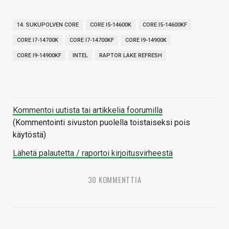
14. SUKUPOLVEN CORE
CORE I5-14600K
CORE I5-14600KF
CORE I7-14700K
CORE I7-14700KF
CORE I9-14900K
CORE I9-14900KF
INTEL
RAPTOR LAKE REFRESH
Kommentoi uutista tai artikkelia foorumilla
(Kommentointi sivuston puolella toistaiseksi pois
käytöstä)
Lähetä palautetta / raportoi kirjoitusvirheestä
30 KOMMENTTIA