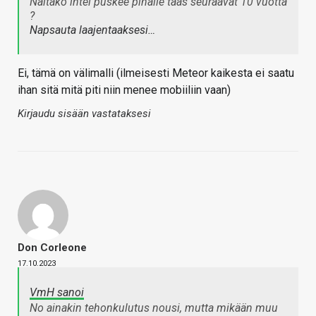
Näitäkö intel puskee pihalle taas seuraavat 10 vuotta
?
Napsauta laajentaaksesi…
Ei, tämä on välimalli (ilmeisesti Meteor kaikesta ei saatu
ihan sitä mitä piti niin menee mobiiliin vaan)
Kirjaudu sisään vastataksesi
Don Corleone
17.10.2023
VmH sanoi
No ainakin tehonkulutus nousi, mutta mikään muu