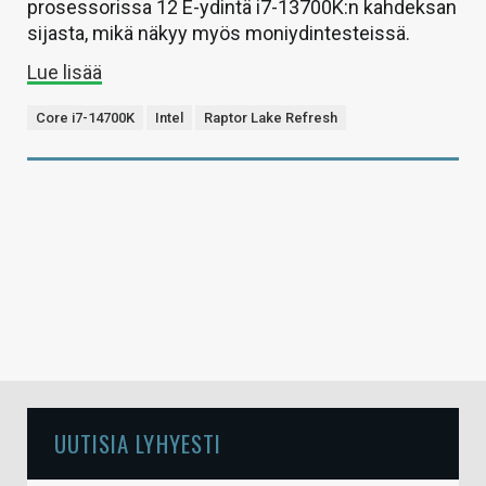
prosessorissa 12 E-ydintä i7-13700K:n kahdeksan
sijasta, mikä näkyy myös moniydintesteissä.
Lue lisää
Core i7-14700K
Intel
Raptor Lake Refresh
UUTISIA LYHYESTI