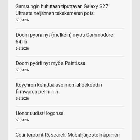
Samsungin huhutaan tiputtavan Galaxy S27
Ultrasta neljännen takakameran pois
6.8.2026
Doom pyörii nyt (melkein) myös Commodore
64:llä
6.8.2026
Doom pyörii nyt myös Paintissa
6.8.2026
Keychron kehittää avoimen lähdekoodin
firmwarea pelihiiriin
5.8.2026
Honor uudisti logonsa
5.8.2026
Counterpoint Research: Mobiilijärjestelmäpiirien