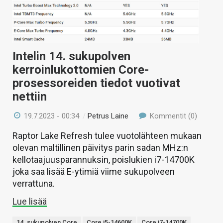
Intelin 14. sukupolven
kerroinlukottomien Core-
prosessoreiden tiedot vuotivat
nettiin
19.7.2023 - 00:34
/
Petrus Laine
Kommentit (0)
Raptor Lake Refresh tulee vuotolähteen mukaan
olevan maltillinen päivitys parin sadan MHz:n
kellotaajuusparannuksin, poislukien i7-14700K
joka saa lisää E-ytimiä viime sukupolveen
verrattuna.
Lue lisää
14. sukupolven Core
Core i5-14600K
Core i7-14700K