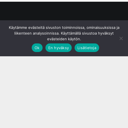
© S&J Media Oy
Käytämme evästeitä sivuston toiminnoissa, ominaisuuksissa ja
liikenteen analysoinnissa. Käyttämällä sivustoa hyväksyt
evästeiden käytön.
Ok
En hyväksy
Lisätietoja
;