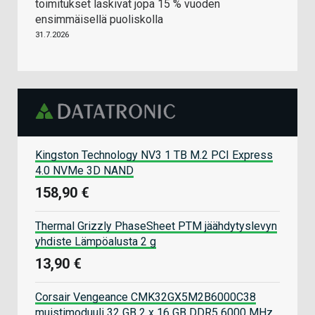
toimitukset laskivat jopa 15 % vuoden
ensimmäisellä puoliskolla
31.7.2026
Kingston Technology NV3 1 TB M.2 PCI Express
4.0 NVMe 3D NAND
158,90 €
Thermal Grizzly PhaseSheet PTM jäähdytyslevyn
yhdiste Lämpöalusta 2 g
13,90 €
Corsair Vengeance CMK32GX5M2B6000C38
muistimoduuli 32 GB 2 x 16 GB DDR5 6000 MHz