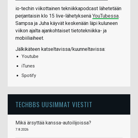
io-techin viikottainen tekniikkapodcast lähetetään
perjantaisin klo 15 live-lähetyksenä
YouTubessa
.
Sampsa ja Juha käyvät keskenään läpi kuluneen
viikon ajalta ajankohtaiset tietotekniikka- ja
mobiiliaiheet.
Jälkikäteen katseltavissa/kuunneltavissa:
Youtube
iTunes
Spotify
TECHBBS UUSIMMAT VIESTIT
Mikä ärsyttää kanssa-autoilijoissa?
7.8.2026