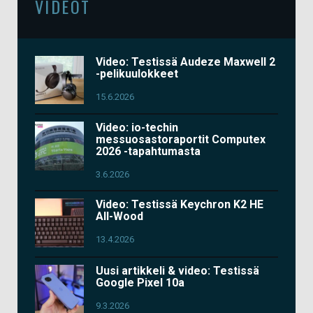
VIDEOT
Video: Testissä Audeze Maxwell 2
-pelikuulokkeet
15.6.2026
Video: io-techin
messuosastoraportit Computex
2026 -tapahtumasta
3.6.2026
Video: Testissä Keychron K2 HE
All-Wood
13.4.2026
Uusi artikkeli & video: Testissä
Google Pixel 10a
9.3.2026