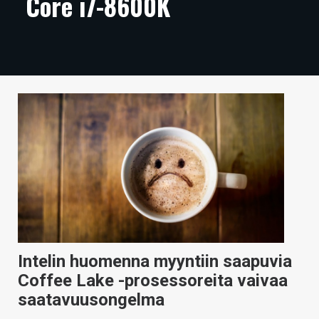
Core i7-8600K
ARTIKKELIT
VIDEOT
TECHBBS
TIETOA
HINTA.FI
KAUPPA
VAIHDA TEEMA
Intelin huomenna myyntiin saapuvia
HAKU
Coffee Lake -prosessoreita vaivaa
saatavuusongelma