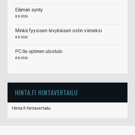
Elämän synty
8.8.2026
Minkä fyysisen levykäisen ostin viimeksi
8.8.2026
PC:lle optinen ulostulo
8.8.2026
HINTA.FI HINTAVERTAILU
Hinta.fi hintavertailu