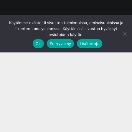
© S&J Media Oy
Käytämme evästeitä sivuston toiminnoissa, ominaisuuksissa ja
liikenteen analysoinnissa. Käyttämällä sivustoa hyväksyt
evästeiden käytön.
Ok
En hyväksy
Lisätietoja
;