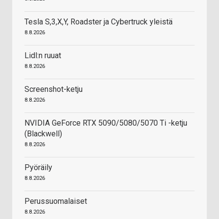
Tesla S,3,X,Y, Roadster ja Cybertruck yleistä
8.8.2026
Lidl:n ruuat
8.8.2026
Screenshot-ketju
8.8.2026
NVIDIA GeForce RTX 5090/5080/5070 Ti -ketju
(Blackwell)
8.8.2026
Pyöräily
8.8.2026
Perussuomalaiset
8.8.2026