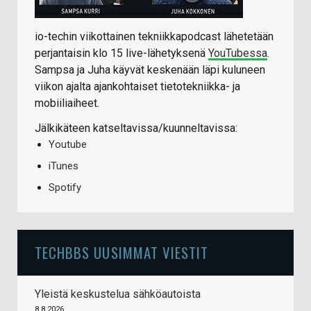
io-techin viikottainen tekniikkapodcast lähetetään
perjantaisin klo 15 live-lähetyksenä
YouTubessa
.
Sampsa ja Juha käyvät keskenään läpi kuluneen
viikon ajalta ajankohtaiset tietotekniikka- ja
mobiiliaiheet.
Jälkikäteen katseltavissa/kuunneltavissa:
Youtube
iTunes
Spotify
TECHBBS UUSIMMAT VIESTIT
Yleistä keskustelua sähköautoista
8.8.2026