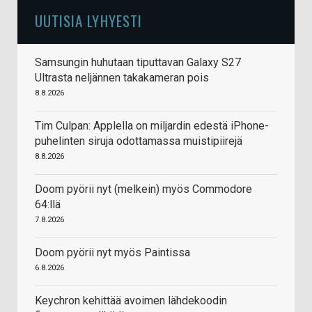
UUTISIA LYHYESTI
Samsungin huhutaan tiputtavan Galaxy S27
Ultrasta neljännen takakameran pois
8.8.2026
Tim Culpan: Applella on miljardin edestä iPhone-
puhelinten siruja odottamassa muistipiirejä
8.8.2026
Doom pyörii nyt (melkein) myös Commodore
64:llä
7.8.2026
Doom pyörii nyt myös Paintissa
6.8.2026
Keychron kehittää avoimen lähdekoodin