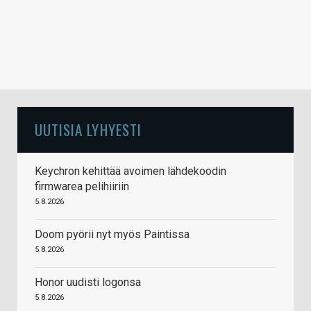
UUTISIA LYHYESTI
Keychron kehittää avoimen lähdekoodin
firmwarea pelihiiriin
5.8.2026
Doom pyörii nyt myös Paintissa
5.8.2026
Honor uudisti logonsa
5.8.2026