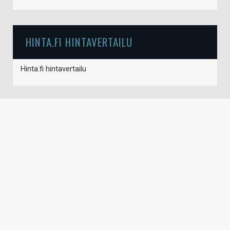
HINTA.FI HINTAVERTAILU
Hinta.fi hintavertailu