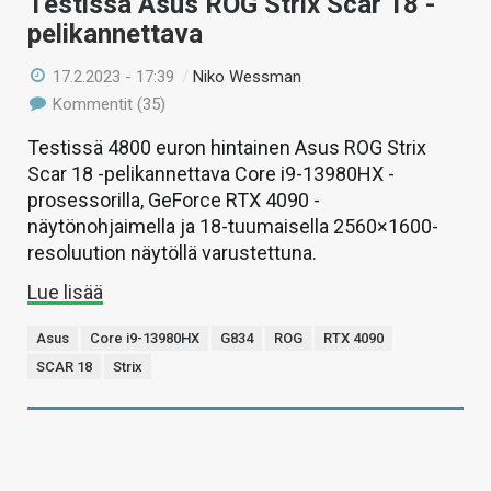
Testissä Asus ROG Strix Scar 18 -
pelikannettava
17.2.2023 - 17:39
/
Niko Wessman
Kommentit (35)
Testissä 4800 euron hintainen Asus ROG Strix
Scar 18 -pelikannettava Core i9-13980HX -
prosessorilla, GeForce RTX 4090 -
näytönohjaimella ja 18-tuumaisella 2560×1600-
resoluution näytöllä varustettuna.
Lue lisää
Asus
Core i9-13980HX
G834
ROG
RTX 4090
SCAR 18
Strix