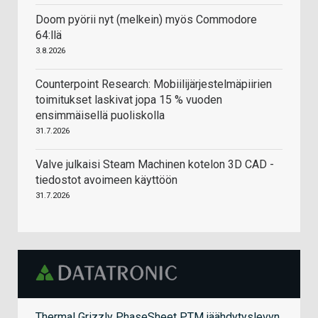
Doom pyörii nyt (melkein) myös Commodore
64:llä
3.8.2026
Counterpoint Research: Mobiilijärjestelmäpiirien
toimitukset laskivat jopa 15 % vuoden
ensimmäisellä puoliskolla
31.7.2026
Valve julkaisi Steam Machinen kotelon 3D CAD -
tiedostot avoimeen käyttöön
31.7.2026
Thermal Grizzly PhaseSheet PTM jäähdytyslevyn