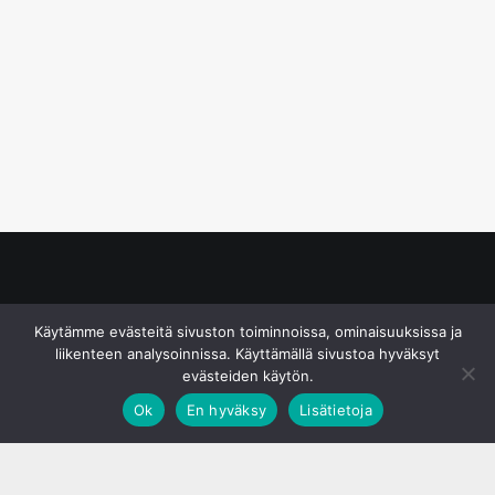
© S&J Media Oy
Käytämme evästeitä sivuston toiminnoissa, ominaisuuksissa ja
liikenteen analysoinnissa. Käyttämällä sivustoa hyväksyt
evästeiden käytön.
Ok
En hyväksy
Lisätietoja
;