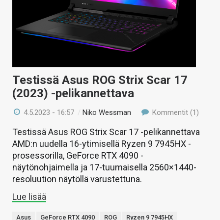
Testissä Asus ROG Strix Scar 17
(2023) -pelikannettava
4.5.2023 - 16:57
/
Niko Wessman
Kommentit (1)
Testissä Asus ROG Strix Scar 17 -pelikannettava
AMD:n uudella 16-ytimisellä Ryzen 9 7945HX -
prosessorilla, GeForce RTX 4090 -
näytönohjaimella ja 17-tuumaisella 2560×1440-
resoluution näytöllä varustettuna.
Lue lisää
Asus
GeForce RTX 4090
ROG
Ryzen 9 7945HX