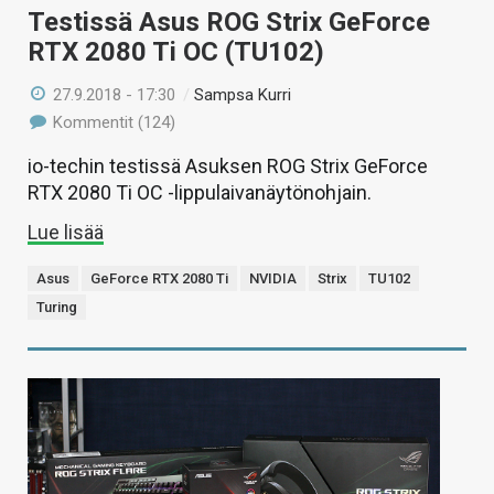
Testissä Asus ROG Strix GeForce
RTX 2080 Ti OC (TU102)
27.9.2018 - 17:30
/
Sampsa Kurri
Kommentit (124)
io-techin testissä Asuksen ROG Strix GeForce
RTX 2080 Ti OC -lippulaivanäytönohjain.
Lue lisää
Asus
GeForce RTX 2080 Ti
NVIDIA
Strix
TU102
Turing