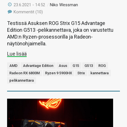
23.6.2021 - 14:52
/
Niko Wessman
Kommentit (10)
Testissä Asuksen ROG Strix G15 Advantage
Edition G513 -pelikannettava, joka on varustettu
AMD:n Ryzen-prosessorilla ja Radeon-
näytönohjaimella.
Lue lisää
AMD
Advantage Edition
Asus
G15
G513
ROG
Radeon RX 6800M
Ryzen 9 5900HX
Strix
kannettava
pelikannettava