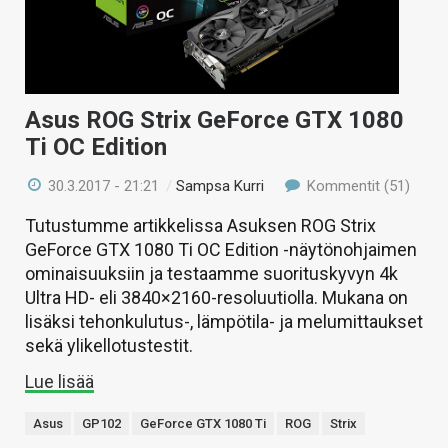
Asus ROG Strix GeForce GTX 1080
Ti OC Edition
30.3.2017 - 21:21
/
Sampsa Kurri
Kommentit (51)
Tutustumme artikkelissa Asuksen ROG Strix
GeForce GTX 1080 Ti OC Edition -näytönohjaimen
ominaisuuksiin ja testaamme suorituskyvyn 4k
Ultra HD- eli 3840×2160-resoluutiolla. Mukana on
lisäksi tehonkulutus-, lämpötila- ja melumittaukset
sekä ylikellotustestit.
Lue lisää
Asus
GP102
GeForce GTX 1080 Ti
ROG
Strix