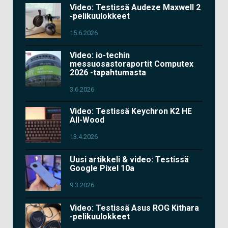
Video: Testissä Audeze Maxwell 2
-pelikuulokkeet
15.6.2026
Video: io-techin
messuosastoraportit Computex
2026 -tapahtumasta
3.6.2026
Video: Testissä Keychron K2 HE
All-Wood
13.4.2026
Uusi artikkeli & video: Testissä
Google Pixel 10a
9.3.2026
Video: Testissä Asus ROG Kithara
-pelikuulokkeet