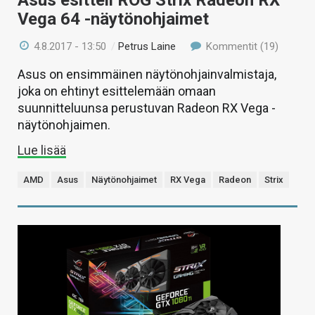
Asus esitteli ROG Strix Radeon RX
Vega 64 -näytönohjaimet
4.8.2017 - 13:50
/
Petrus Laine
Kommentit (19)
Asus on ensimmäinen näytönohjainvalmistaja,
joka on ehtinyt esittelemään omaan
suunnitteluunsa perustuvan Radeon RX Vega -
näytönohjaimen.
Lue lisää
AMD
Asus
Näytönohjaimet
RX Vega
Radeon
Strix