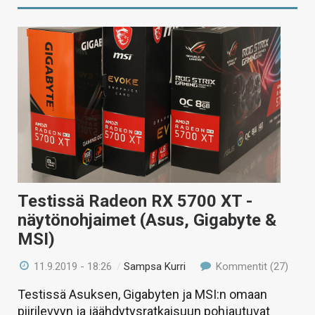
Testissä Radeon RX 5700 XT -
näytönohjaimet (Asus, Gigabyte &
MSI)
11.9.2019 - 18:26
/
Sampsa Kurri
Kommentit (27)
Testissä Asuksen, Gigabyten ja MSI:n omaan
piirilevyyn ja jäähdytysratkaisuun pohjautuvat