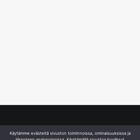
© S&J Media Oy
Käytämme evästeitä sivuston toiminnoissa, ominaisuuksissa ja
liikenteen analysoinnissa. Käyttämällä sivustoa hyväksyt