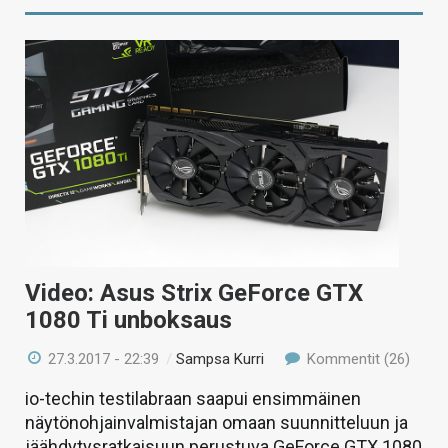
Video: Asus Strix GeForce GTX
1080 Ti unboksaus
27.3.2017 - 22:39
/
Sampsa Kurri
Kommentit (26)
io-techin testilabraan saapui ensimmäinen
näytönohjainvalmistajan omaan suunnitteluun ja
jäähdytysratkaisuun perustuva GeForce GTX 1080