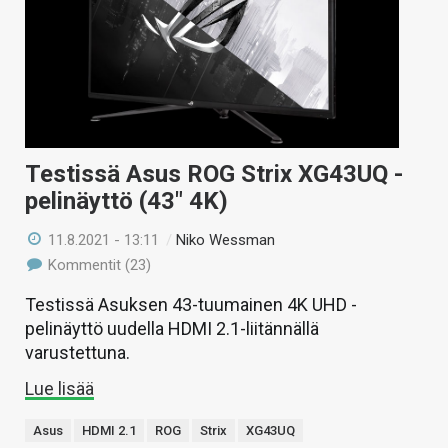
Testissä Asus ROG Strix XG43UQ -
pelinäyttö (43″ 4K)
11.8.2021 - 13:11
/
Niko Wessman
Kommentit (23)
Testissä Asuksen 43-tuumainen 4K UHD -
pelinäyttö uudella HDMI 2.1-liitännällä
varustettuna.
Lue lisää
Asus
HDMI 2.1
ROG
Strix
XG43UQ