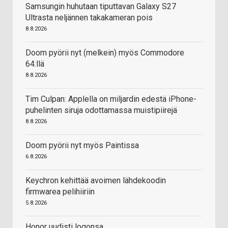
Samsungin huhutaan tiputtavan Galaxy S27
Ultrasta neljännen takakameran pois
8.8.2026
Doom pyörii nyt (melkein) myös Commodore
64:llä
8.8.2026
Tim Culpan: Applella on miljardin edestä iPhone-
puhelinten siruja odottamassa muistipiirejä
8.8.2026
Doom pyörii nyt myös Paintissa
6.8.2026
Keychron kehittää avoimen lähdekoodin
firmwarea pelihiiriin
5.8.2026
Honor uudisti logonsa