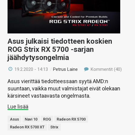
Asus julkaisi tiedotteen koskien
ROG Strix RX 5700 -sarjan
jäähdytysongelmia
19.2.2020 - 14:13
/
Petrus Laine
Kommentit (40)
Asus vierittää tiedotteessaan syytä AMD:n
suuntaan, vaikka muut valmistajat eivät olekaan
kärsineet vastaavasta ongelmasta.
Lue lisää
Asus
Navi 10
ROG
Radeon RX 5700
Radeon RX 5700 XT
Strix