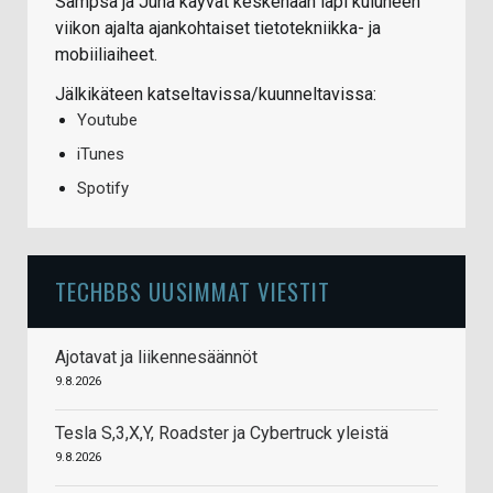
Sampsa ja Juha käyvät keskenään läpi kuluneen
viikon ajalta ajankohtaiset tietotekniikka- ja
mobiiliaiheet.
Jälkikäteen katseltavissa/kuunneltavissa:
Youtube
iTunes
Spotify
TECHBBS UUSIMMAT VIESTIT
Ajotavat ja liikennesäännöt
9.8.2026
Tesla S,3,X,Y, Roadster ja Cybertruck yleistä
9.8.2026