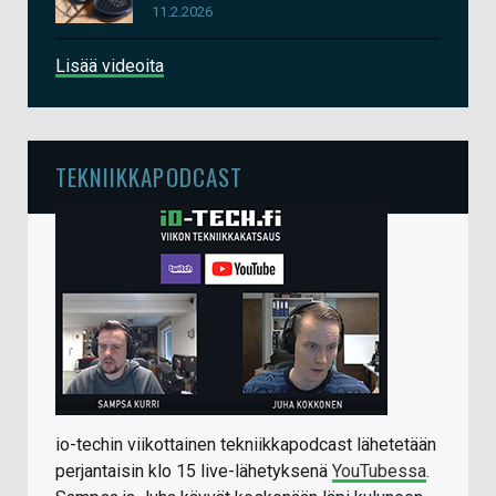
11.2.2026
Lisää videoita
TEKNIIKKAPODCAST
io-techin viikottainen tekniikkapodcast lähetetään
perjantaisin klo 15 live-lähetyksenä
YouTubessa
.