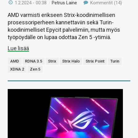
1.2.2024 - 00:38
/
Petrus Laine
Kommentit (14)
AMD varmisti erikseen Strix-koodinimellisen
prosessoriperheen kannettaviin sekä Turin-
koodinimelliset Epycit palvelimiin, mutta myös
työpöydälle on lupaa odottaa Zen 5 -ytimiä.
Lue lisää
AMD
RDNA 3.5
Strix
Strix Halo
Strix Point
Turin
XDNA 2
Zen 5