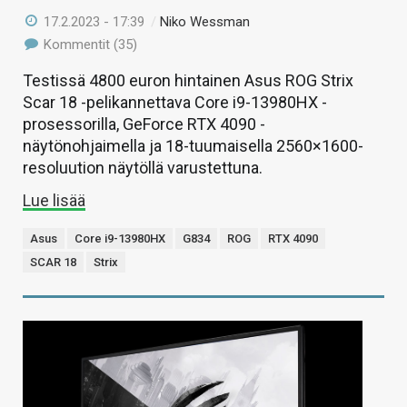
17.2.2023 - 17:39
/
Niko Wessman
Kommentit (35)
Testissä 4800 euron hintainen Asus ROG Strix
Scar 18 -pelikannettava Core i9-13980HX -
prosessorilla, GeForce RTX 4090 -
näytönohjaimella ja 18-tuumaisella 2560×1600-
resoluution näytöllä varustettuna.
Lue lisää
Asus
Core i9-13980HX
G834
ROG
RTX 4090
SCAR 18
Strix