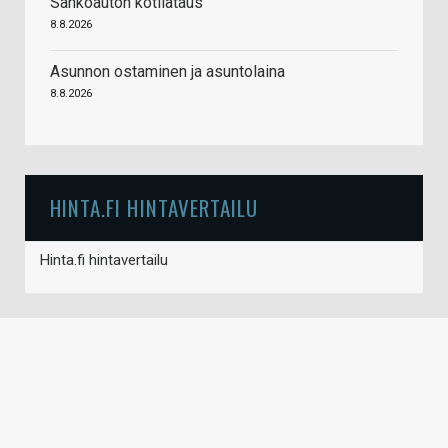
Sähköauton kotilataus
8.8.2026
Asunnon ostaminen ja asuntolaina
8.8.2026
HINTA.FI HINTAVERTAILU
Hinta.fi hintavertailu