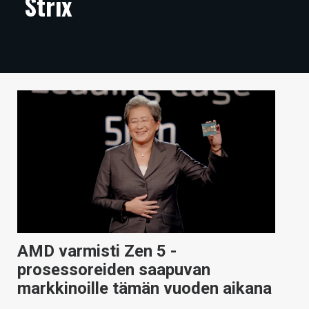
Strix
ARTIKKELIT
VIDEOT
TECHBBS
TIETOA
HINTA.FI
KAUPPA
VAIHDA TEEMA
AMD varmisti Zen 5 -
HAKU
prosessoreiden saapuvan
markkinoille tämän vuoden aikana