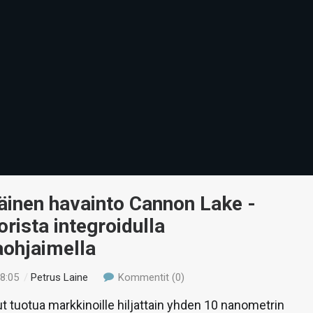
inen havainto Cannon Lake -
rista integroidulla
aohjaimella
18:05
/
Petrus Laine
Kommentit (0)
ut tuotua markkinoille hiljattain yhden 10 nanometrin