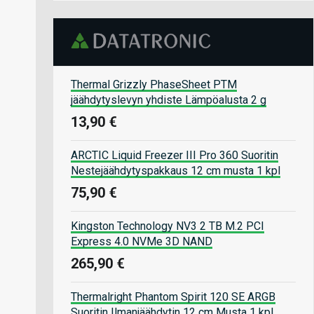
Thermal Grizzly PhaseSheet PTM
jäähdytyslevyn yhdiste Lämpöalusta 2 g
13,90 €
ARCTIC Liquid Freezer III Pro 360 Suoritin
Nestejäähdytyspakkaus 12 cm musta 1 kpl
75,90 €
Kingston Technology NV3 2 TB M.2 PCI
Express 4.0 NVMe 3D NAND
265,90 €
Thermalright Phantom Spirit 120 SE ARGB
Suoritin Ilmanjäähdytin 12 cm Musta 1 kpl