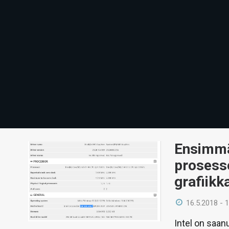
Ensimmä
prosesso
grafiikk
16.5.2018 - 
Intel on saan