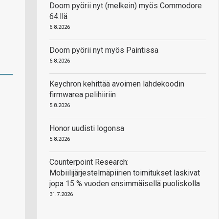
Doom pyörii nyt (melkein) myös Commodore
64:llä
6.8.2026
Doom pyörii nyt myös Paintissa
6.8.2026
Keychron kehittää avoimen lähdekoodin
firmwarea pelihiiriin
5.8.2026
Honor uudisti logonsa
5.8.2026
Counterpoint Research:
Mobiilijärjestelmäpiirien toimitukset laskivat
jopa 15 % vuoden ensimmäisellä puoliskolla
31.7.2026