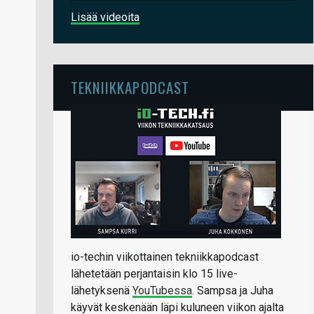
Lisää videoita
TEKNIIKKAPODCAST
io-techin viikottainen tekniikkapodcast
lähetetään perjantaisin klo 15 live-
lähetyksenä
YouTubessa
. Sampsa ja Juha
käyvät keskenään läpi kuluneen viikon ajalta