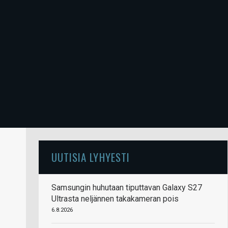
UUTISIA LYHYESTI
Samsungin huhutaan tiputtavan Galaxy S27
Ultrasta neljännen takakameran pois
6.8.2026