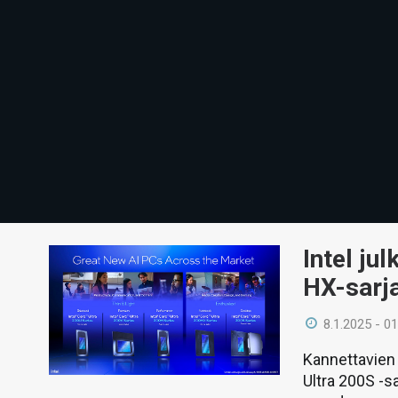
Intel ju
HX-sarja
8.1.2025 - 01
Kannettavien 
Ultra 200S -sa