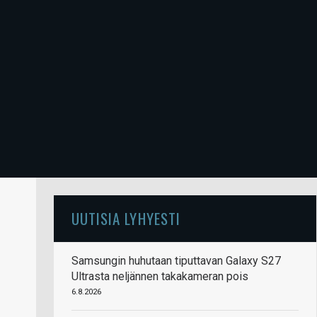
UUTISIA LYHYESTI
Samsungin huhutaan tiputtavan Galaxy S27
Ultrasta neljännen takakameran pois
6.8.2026