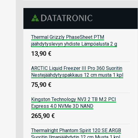
Thermal Grizzly PhaseSheet PTM
jäähdytyslevyn yhdiste Lämpöalusta 2 g
13,90 €
ARCTIC Liquid Freezer III Pro 360 Suoritin
Nestejäähdytyspakkaus 12 cm musta 1 kpl
75,90 €
Kingston Technology NV3 2 TB M.2 PCI
Express 4.0 NVMe 3D NAND
265,90 €
Thermalright Phantom Spirit 120 SE ARGB
Suoritin Ilmanjäähdytin 12 cm Musta 1 kpl