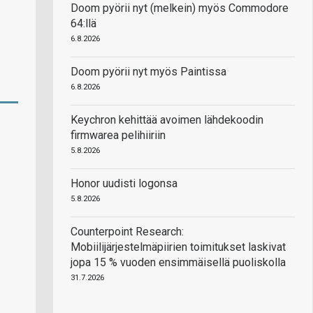
Doom pyörii nyt (melkein) myös Commodore
64:llä
6.8.2026
Doom pyörii nyt myös Paintissa
6.8.2026
Keychron kehittää avoimen lähdekoodin
firmwarea pelihiiriin
5.8.2026
Honor uudisti logonsa
5.8.2026
Counterpoint Research:
Mobiilijärjestelmäpiirien toimitukset laskivat
jopa 15 % vuoden ensimmäisellä puoliskolla
31.7.2026