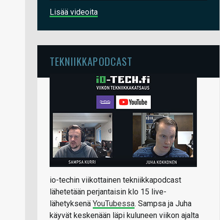
Lisää videoita
TEKNIIKKAPODCAST
io-techin viikottainen tekniikkapodcast
lähetetään perjantaisin klo 15 live-
lähetyksenä
YouTubessa
. Sampsa ja Juha
käyvät keskenään läpi kuluneen viikon ajalta