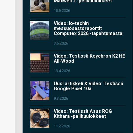
Maxwell 2 -pelikuulokkeet
15.6.2026
Video: io-techin
messuosastoraportit
Computex 2026 -tapahtumasta
3.6.2026
Video: Testissä Keychron K2 HE
All-Wood
13.4.2026
Uusi artikkeli & video: Testissä
Google Pixel 10a
9.3.2026
Video: Testissä Asus ROG
Kithara -pelikuulokkeet
11.2.2026