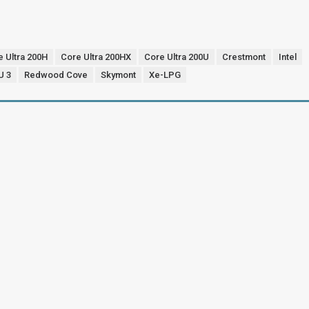
e Ultra 200H
Core Ultra 200HX
Core Ultra 200U
Crestmont
Intel
U 3
Redwood Cove
Skymont
Xe-LPG