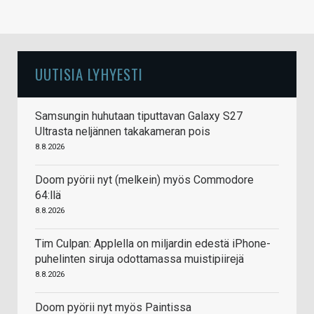
UUTISIA LYHYESTI
Samsungin huhutaan tiputtavan Galaxy S27
Ultrasta neljännen takakameran pois
8.8.2026
Doom pyörii nyt (melkein) myös Commodore
64:llä
8.8.2026
Tim Culpan: Applella on miljardin edestä iPhone-
puhelinten siruja odottamassa muistipiirejä
8.8.2026
Doom pyörii nyt myös Paintissa