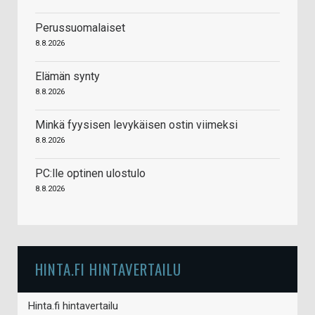
Perussuomalaiset
8.8.2026
Elämän synty
8.8.2026
Minkä fyysisen levykäisen ostin viimeksi
8.8.2026
PC:lle optinen ulostulo
8.8.2026
HINTA.FI HINTAVERTAILU
Hinta.fi hintavertailu