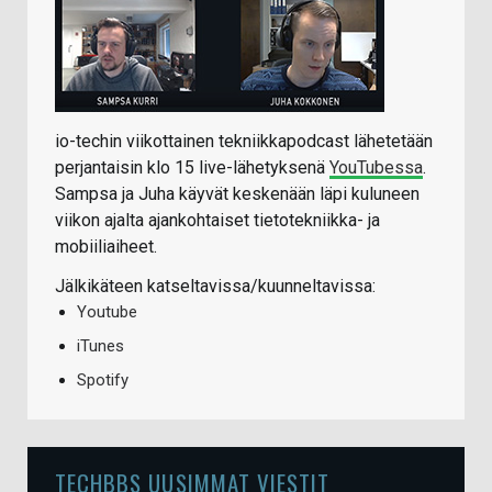
io-techin viikottainen tekniikkapodcast lähetetään
perjantaisin klo 15 live-lähetyksenä
YouTubessa
.
Sampsa ja Juha käyvät keskenään läpi kuluneen
viikon ajalta ajankohtaiset tietotekniikka- ja
mobiiliaiheet.
Jälkikäteen katseltavissa/kuunneltavissa:
Youtube
iTunes
Spotify
TECHBBS UUSIMMAT VIESTIT