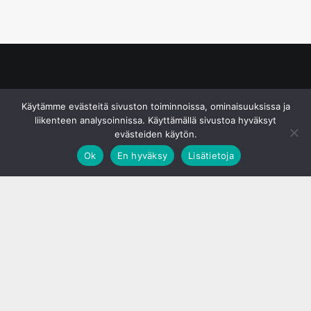
© S&J Media Oy
Käytämme evästeitä sivuston toiminnoissa, ominaisuuksissa ja
liikenteen analysoinnissa. Käyttämällä sivustoa hyväksyt
evästeiden käytön.
Ok
En hyväksy
Lisätietoja
;