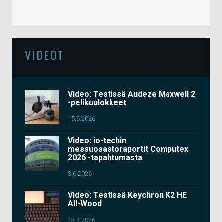
VIDEOT
Video: Testissä Audeze Maxwell 2
-pelikuulokkeet
15.6.2026
Video: io-techin
messuosastoraportit Computex
2026 -tapahtumasta
3.6.2026
Video: Testissä Keychron K2 HE
All-Wood
13.4.2026