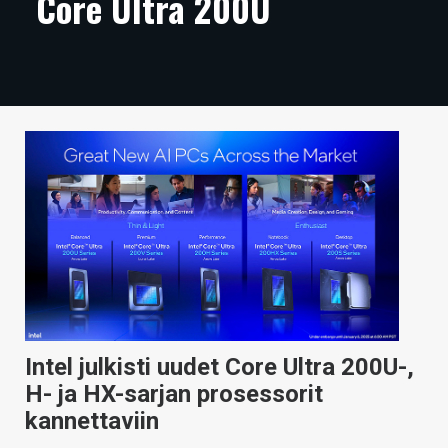
Core Ultra 200U
ARTIKKELIT
VIDEOT
TECHBBS
TIETOA
HINTA.FI
KAUPPA
VAIHDA TEEMA
Intel julkisti uudet Core Ultra 200U-,
HAKU
H- ja HX-sarjan prosessorit
kannettaviin