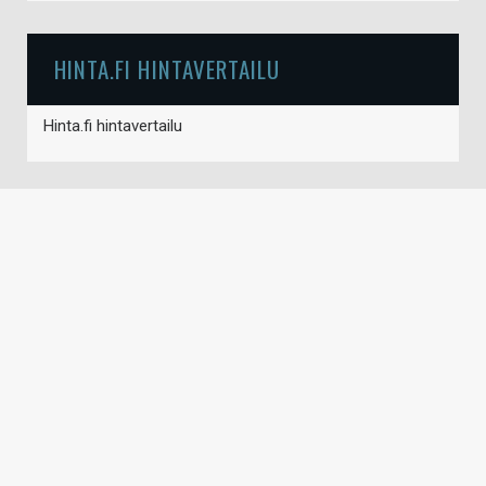
HINTA.FI HINTAVERTAILU
Hinta.fi hintavertailu