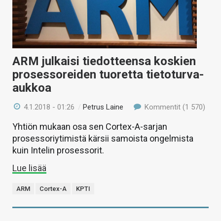
KAUPPA
VAIHDA TEEMA
ARM julkaisi tiedotteensa koskien
prosessoreiden tuoretta tietoturva-
HAKU
aukkoa
4.1.2018 - 01:26
/
Petrus Laine
Kommentit (1 570)
Yhtiön mukaan osa sen Cortex-A-sarjan
prosessoriytimistä kärsii samoista ongelmista
kuin Intelin prosessorit.
Lue lisää
ARM
Cortex-A
KPTI