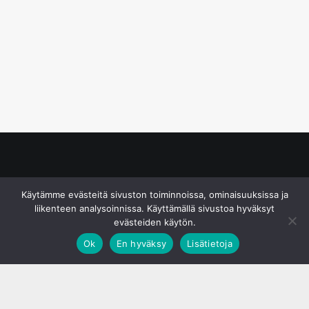
© S&J Media Oy
Käytämme evästeitä sivuston toiminnoissa, ominaisuuksissa ja
liikenteen analysoinnissa. Käyttämällä sivustoa hyväksyt
evästeiden käytön.
Ok
En hyväksy
Lisätietoja
;