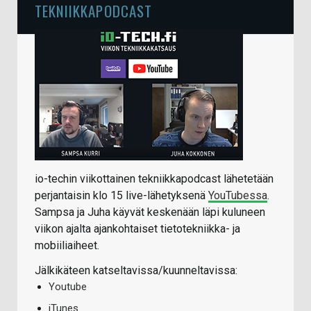
TEKNIIKKAPODCAST
io-techin viikottainen tekniikkapodcast lähetetään
perjantaisin klo 15 live-lähetyksenä
YouTubessa
.
Sampsa ja Juha käyvät keskenään läpi kuluneen
viikon ajalta ajankohtaiset tietotekniikka- ja
mobiiliaiheet.
Jälkikäteen katseltavissa/kuunneltavissa:
Youtube
iTunes