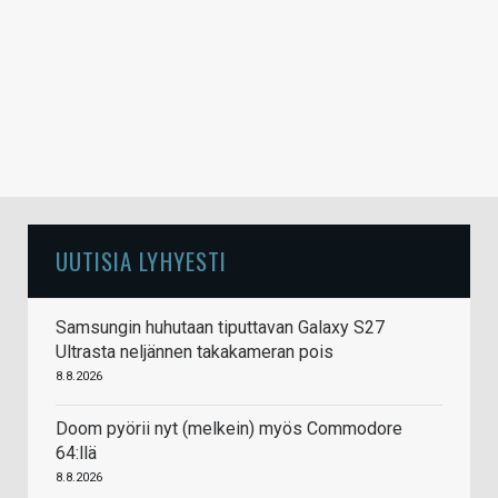
UUTISIA LYHYESTI
Samsungin huhutaan tiputtavan Galaxy S27
Ultrasta neljännen takakameran pois
8.8.2026
Doom pyörii nyt (melkein) myös Commodore
64:llä
8.8.2026