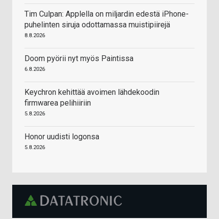
Tim Culpan: Applella on miljardin edestä iPhone-
puhelinten siruja odottamassa muistipiirejä
8.8.2026
Doom pyörii nyt myös Paintissa
6.8.2026
Keychron kehittää avoimen lähdekoodin
firmwarea pelihiiriin
5.8.2026
Honor uudisti logonsa
5.8.2026