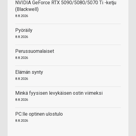
NVIDIA GeForce RTX 5090/5080/5070 Ti -ketju
(Blackwell)
8.8.2026
Pyöräily
8.8.2026
Perussuomalaiset
8.8.2026
Elämän synty
8.8.2026
Minkä fyysisen levykäisen ostin viimeksi
8.8.2026
PC:lle optinen ulostulo
8.8.2026