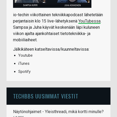
io-techin viikottainen tekniikkapodcast lähetetään
perjantaisin klo 15 live-lähetyksenä
YouTubessa
.
Sampsa ja Juha käyvät keskenään läpi kuluneen
viikon ajalta ajankohtaiset tietotekniikka- ja
mobiiliaiheet.
Jälkikäteen katseltavissa/kuunneltavissa:
Youtube
iTunes
Spotify
TECHBBS UUSIMMAT VIESTIT
Näytönohjaimet - Yleisthreadi, mikä kortti minulle?