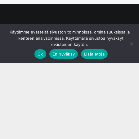
© S&J Media Oy
Käytämme evästeitä sivuston toiminnoissa, ominaisuuksissa ja
liikenteen analysoinnissa. Käyttämällä sivustoa hyväksyt
evästeiden käytön.
Ok
En hyväksy
Lisätietoja
;