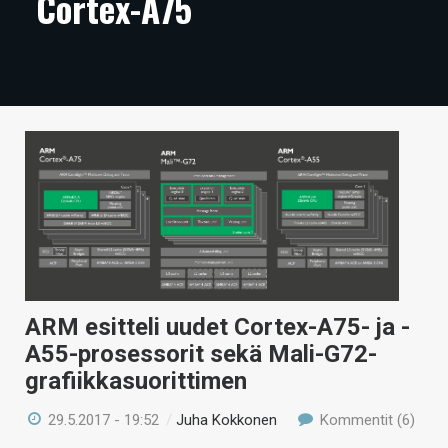
Cortex-A75
ARTIKKELIT
VIDEOT
TECHBBS
TIETOA
HINTA.FI
KAUPPA
VAIHDA TEEMA
ARM esitteli uudet Cortex-A75- ja -
A55-prosessorit sekä Mali-G72-
grafiikkasuorittimen
HAKU
29.5.2017 - 19:52
/
Juha Kokkonen
Kommentit (6)