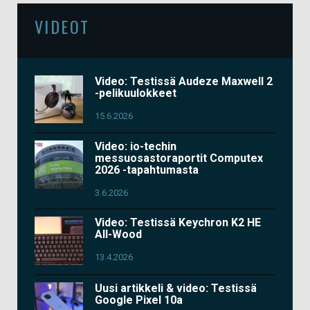
VIDEOT
Video: Testissä Audeze Maxwell 2
-pelikuulokkeet
15.6.2026
Video: io-techin
messuosastoraportit Computex
2026 -tapahtumasta
3.6.2026
Video: Testissä Keychron K2 HE
All-Wood
13.4.2026
Uusi artikkeli & video: Testissä
Google Pixel 10a