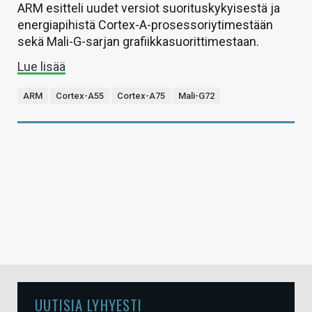
ARM esitteli uudet versiot suorituskykyisestä ja
energiapihistä Cortex-A-prosessoriytimestään
sekä Mali-G-sarjan grafiikkasuorittimestaan.
Lue lisää
ARM
Cortex-A55
Cortex-A75
Mali-G72
UUTISIA LYHYESTI