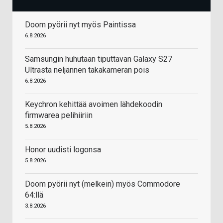
Doom pyörii nyt myös Paintissa
6.8.2026
Samsungin huhutaan tiputtavan Galaxy S27
Ultrasta neljännen takakameran pois
6.8.2026
Keychron kehittää avoimen lähdekoodin
firmwarea pelihiiriin
5.8.2026
Honor uudisti logonsa
5.8.2026
Doom pyörii nyt (melkein) myös Commodore
64:llä
3.8.2026