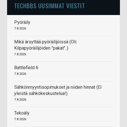
TECHBBS UUSIMMAT VIESTIT
Pyöräily
7.8.2026
Mikä ärsyttää pyöräilijöissä (Oli:
Kilpapyöräilijöiden "pakat"..)
7.8.2026
Battlefield 6
7.8.2026
Sähkönmyyntisopimukset ja niiden hinnat (EI
yleistä sähkökeskustelua!)
7.8.2026
Tekoäly
7.8.2026