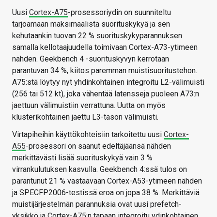
Uusi
Cortex-A75
-prosessoriydin on suunniteltu
tarjoamaan maksimaalista suorituskykyä ja sen
kehutaankin tuovan 22 % suorituskykyparannuksen
samalla kellotaajuudella toimivaan Cortex-A73-ytimeen
nähden. Geekbench 4 -suorituskyvyn kerrotaan
parantuvan 34 %, kiitos paremman muistisuoritustehon.
A75:stä löytyy nyt yhdinkohtainen integroitu L2-välimuisti
(256 tai 512 kt), joka vähentää latensseja puoleen A73:n
jaettuun välimuistiin verrattuna. Uutta on myös
klusterikohtainen jaettu L3-tason välimuisti.
Virtapiheihin käyttökohteisiin tarkoitettu uusi
Cortex-
A55
-prosessori on saanut edeltäjäänsä nähden
merkittävästi lisää suorituskykyä vain 3 %
virrankulutuksen kasvulla. Geekbench 4:ssä tulos on
parantunut 21 % vastaavaan Cortex-A53-ytimeen nähden
ja SPECFP2006-testissä eroa on jopa 38 %. Merkittäviä
muistijärjestelmän parannuksia ovat uusi prefetch-
yksikkö ja Cortex-A75:n tapaan integroitu ydinkohtainen