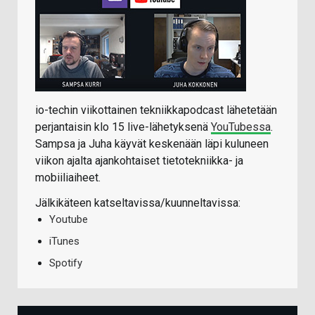
io-techin viikottainen tekniikkapodcast lähetetään
perjantaisin klo 15 live-lähetyksenä
YouTubessa
.
Sampsa ja Juha käyvät keskenään läpi kuluneen
viikon ajalta ajankohtaiset tietotekniikka- ja
mobiiliaiheet.
Jälkikäteen katseltavissa/kuunneltavissa:
Youtube
iTunes
Spotify