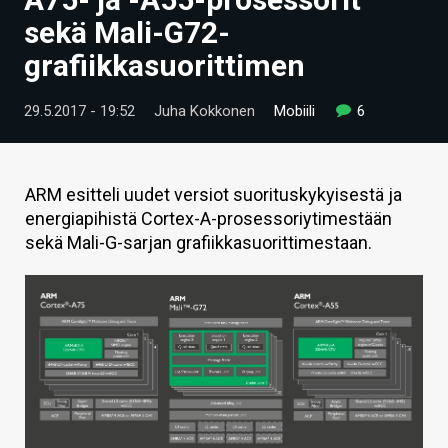
ARTIKKELIT
sekä Mali-G72-
grafiikkasuorittimen
VIDEOT
TECHBBS
29.5.2017 - 19:52
Juha Kokkonen
Mobiili
6
TIETOA
HINTA.FI
ARM esitteli uudet versiot suorituskykyisestä ja
energiapihistä Cortex-A-prosessoriytimestään
KAUPPA
sekä Mali-G-sarjan grafiikkasuorittimestaan.
VAIHDA TEEMA
HAKU