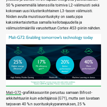
50 % pienemmällä latenssilla toimiva L2-välimuisti sekä
kokonaan uusi klusterikohtainen L3-tason välimuisti.
Niiden avulla muistisuorituskyky on saatu jopa
kaksinkertaistettua samalla kellotaajuudella ja
välimuistimäärillä varustettuun Cortex-A53-piiriin nähden.
Mali-G72
-grafiikkasuoritin perustuu samaan Bifrost-
arkkitehtuuriin kuin edeltäjänsä (G71), mutta sen luvataan
tarjoavan 40 %:n suorituskykyparannuksen, 25 %