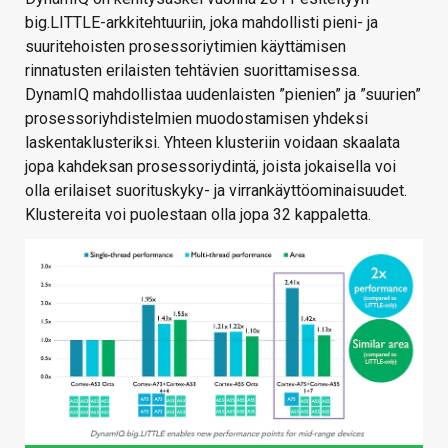
big.LITTLE-arkkitehtuuriin, joka mahdollisti pieni- ja
suuritehoisten prosessoriytimien käyttämisen
rinnatusten erilaisten tehtävien suorittamisessa.
DynamIQ mahdollistaa uudenlaisten ”pienien” ja ”suurien”
prosessoriyhdistelmien muodostamisen yhdeksi
laskentaklusteriksi. Yhteen klusteriin voidaan skaalata
jopa kahdeksan prosessoriydintä, joista jokaisella voi
olla erilaiset suorituskyky- ja virrankäyttöominaisuudet.
Klustereita voi puolestaan olla jopa 32 kappaletta.