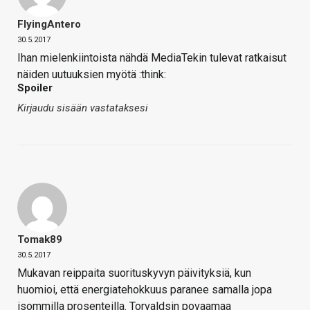
FlyingAntero
30.5.2017
Ihan mielenkiintoista nähdä MediaTekin tulevat ratkaisut
näiden uutuuksien myötä :think:
Spoiler
Kirjaudu sisään vastataksesi
Tomak89
30.5.2017
Mukavan reippaita suorituskyvyn päivityksiä, kun
huomioi, että energiatehokkuus paranee samalla jopa
isommilla prosenteilla. Torvaldsin povaamaa