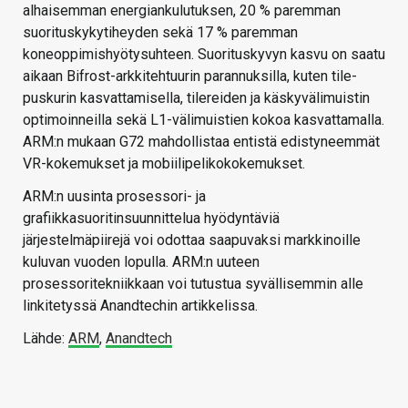
alhaisemman energiankulutuksen, 20 % paremman
suorituskykytiheyden sekä 17 % paremman
koneoppimishyötysuhteen. Suorituskyvyn kasvu on saatu
aikaan Bifrost-arkkitehtuurin parannuksilla, kuten tile-
puskurin kasvattamisella, tilereiden ja käskyvälimuistin
optimoinneilla sekä L1-välimuistien kokoa kasvattamalla.
ARM:n mukaan G72 mahdollistaa entistä edistyneemmät
VR-kokemukset ja mobiilipelikokokemukset.
ARM:n uusinta prosessori- ja
grafiikkasuoritinsuunnittelua hyödyntäviä
järjestelmäpiirejä voi odottaa saapuvaksi markkinoille
kuluvan vuoden lopulla. ARM:n uuteen
prosessoritekniikkaan voi tutustua syvällisemmin alle
linkitetyssä Anandtechin artikkelissa.
Lähde:
ARM
,
Anandtech