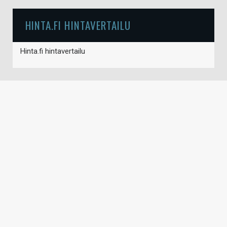
HINTA.FI HINTAVERTAILU
Hinta.fi hintavertailu