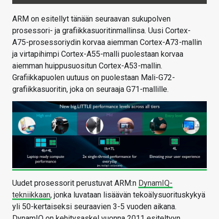
ARM on esitellyt tänään seuraavan sukupolven
prosessori- ja grafiikkasuoritinmallinsa. Uusi Cortex-
A75-prosessoriydin korvaa aiemman Cortex-A73-mallin
ja virtapihimpi Cortex-A55-malli puolestaan korvaa
aiemman huippusuositun Cortex-A53-mallin.
Grafiikkapuolen uutuus on puolestaan Mali-G72-
grafiikkasuoritin, joka on seuraaja G71-mallille.
Uudet prosessorit perustuvat ARM:n
DynamIQ-
tekniikkaan
, jonka luvataan lisäävän tekoälysuorituskykyä
yli 50-kertaiseksi seuraavien 3-5 vuoden aikana.
DynamIQ on kehitysaskel vuonna 2011 esiteltyyn