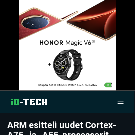
ARM esitteli uudet Cortex-
UUTISET
A75- ja -A55-prosessorit