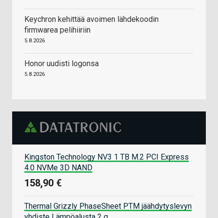
Keychron kehittää avoimen lähdekoodin
firmwarea pelihiiriin
5.8.2026
Honor uudisti logonsa
5.8.2026
Kingston Technology NV3 1 TB M.2 PCI Express
4.0 NVMe 3D NAND
158,90 €
Thermal Grizzly PhaseSheet PTM jäähdytyslevyn
yhdiste Lämpöalusta 2 g