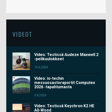
VIDEOT
Video: Testissä Audeze Maxwell 2
-pelikuulokkeet
15.6.2026
Video: io-techin
messuosastoraportit Computex
2026 -tapahtumasta
3.6.2026
Video: Testissä Keychron K2 HE
All-Wood