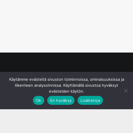
© S&J Media Oy
Käytämme evästeitä sivuston toiminnoissa, ominaisuuksissa ja
liikenteen analysoinnissa. Käyttämällä sivustoa hyväksyt
evästeiden käytön.
Ok
En hyväksy
Lisätietoja
;