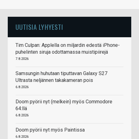
UUTISIA LYHYESTI
Tim Culpan: Applella on miljardin edestä iPhone-
puhelinten siruja odottamassa muistipiirejä
7.8.2026
Samsungin huhutaan tiputtavan Galaxy S27
Ultrasta neljännen takakameran pois
6.8.2026
Doom pyörii nyt (melkein) myös Commodore
64:llä
6.8.2026
Doom pyörii nyt myös Paintissa
6.8.2026