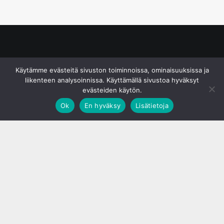
© S&J Media Oy
Käytämme evästeitä sivuston toiminnoissa, ominaisuuksissa ja
liikenteen analysoinnissa. Käyttämällä sivustoa hyväksyt
evästeiden käytön.
Ok
En hyväksy
Lisätietoja
;