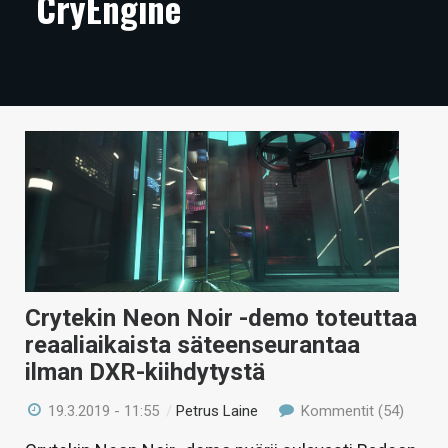
CryEngine
ARTIKKELIT
VIDEOT
TECHBBS
TIETOA
HINTA.FI
KAUPPA
VAIHDA TEEMA
Crytekin Neon Noir -demo toteuttaa
reaaliaikaista säteenseurantaa
ilman DXR-kiihdytystä
HAKU
19.3.2019 - 11:55
/
Petrus Laine
Kommentit (54)