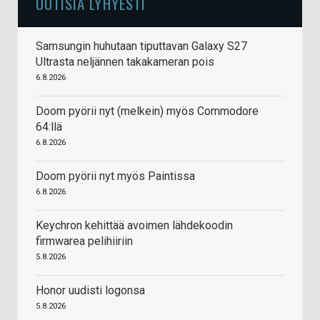
UUTISIA LYHYESTI
Samsungin huhutaan tiputtavan Galaxy S27
Ultrasta neljännen takakameran pois
6.8.2026
Doom pyörii nyt (melkein) myös Commodore
64:llä
6.8.2026
Doom pyörii nyt myös Paintissa
6.8.2026
Keychron kehittää avoimen lähdekoodin
firmwarea pelihiiriin
5.8.2026
Honor uudisti logonsa
5.8.2026