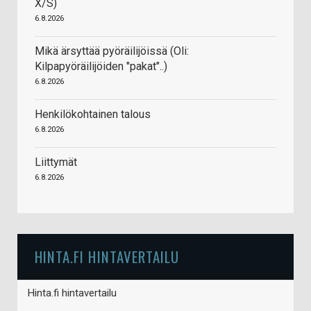
X/S)
6.8.2026
Mikä ärsyttää pyöräilijöissä (Oli:
Kilpapyöräilijöiden "pakat"..)
6.8.2026
Henkilökohtainen talous
6.8.2026
Liittymät
6.8.2026
HINTA.FI HINTAVERTAILU
Hinta.fi hintavertailu