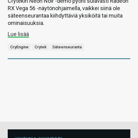
Crytekin Neon Noir -demo pyörii sulavasti Radeon
RX Vega 56 -näytönohjaimella, vaikkei siinä ole
säteenseurantaa kiihdyttäviä yksiköitä tai muita
ominaisuuksia.
Lue lisää
CryEngine
Crytek
Säteenseuranta