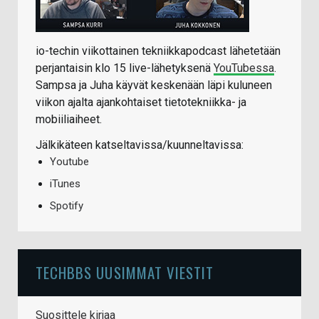
io-techin viikottainen tekniikkapodcast lähetetään
perjantaisin klo 15 live-lähetyksenä
YouTubessa
.
Sampsa ja Juha käyvät keskenään läpi kuluneen
viikon ajalta ajankohtaiset tietotekniikka- ja
mobiiliaiheet.
Jälkikäteen katseltavissa/kuunneltavissa:
Youtube
iTunes
Spotify
TECHBBS UUSIMMAT VIESTIT
Suosittele kirjaa