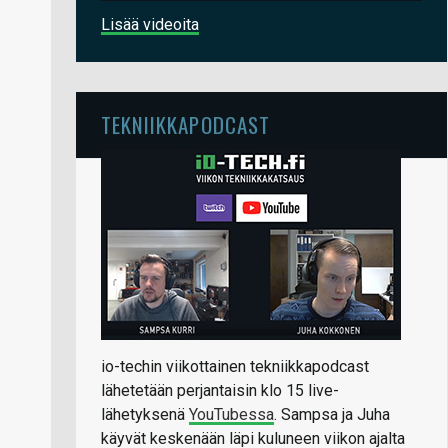
Lisää videoita
TEKNIIKKAPODCAST
io-techin viikottainen tekniikkapodcast
lähetetään perjantaisin klo 15 live-
lähetyksenä
YouTubessa
. Sampsa ja Juha
käyvät keskenään läpi kuluneen viikon ajalta