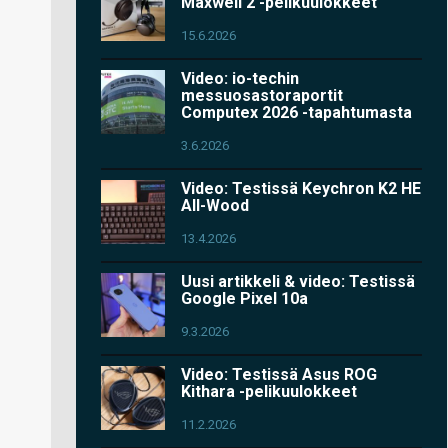
Maxwell 2 -pelikuulokkeet
15.6.2026
Video: io-techin
messuosastoraportit
Computex 2026 -tapahtumasta
3.6.2026
Video: Testissä Keychron K2 HE
All-Wood
13.4.2026
Uusi artikkeli & video: Testissä
Google Pixel 10a
9.3.2026
Video: Testissä Asus ROG
Kithara -pelikuulokkeet
11.2.2026