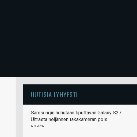
UUTISIA LYHYESTI
Samsungin huhutaan tiputtavan Galaxy S27
Ultrasta neljännen takakameran pois
6.8.2026