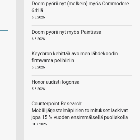
Doom pyörii nyt (melkein) myös Commodore
64:llä
6.8.2026
Doom pyörii nyt myös Paintissa
6.8.2026
Keychron kehittää avoimen lähdekoodin
firmwarea pelihiiriin
5.8.2026
Honor uudisti logonsa
5.8.2026
Counterpoint Research:
Mobiilijärjestelmäpiirien toimitukset laskivat
jopa 15 % vuoden ensimmäisellä puoliskolla
31.7.2026