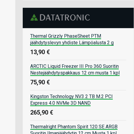
Thermal Grizzly PhaseSheet PTM
jäähdytyslevyn yhdiste Lämpöalusta 2 g
13,90 €
ARCTIC Liquid Freezer III Pro 360 Suoritin
Nestejäähdytyspakkaus 12 cm musta 1 kpl
75,90 €
Kingston Technology NV3 2 TB M.2 PCI
Express 4.0 NVMe 3D NAND
265,90 €
Thermalright Phantom Spirit 120 SE ARGB
Suoritin Ilmanjäähdytin 12 cm Musta 1 kpl