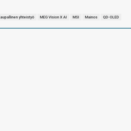
aupallinen yhteistyö
MEG Vision X AI
MSI
Mainos
QD-OLED