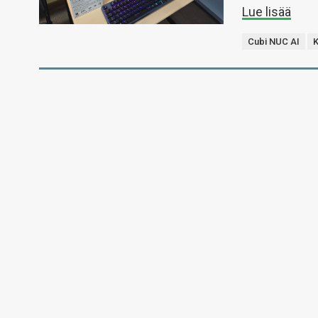
Lue lisää
Cubi NUC AI
K