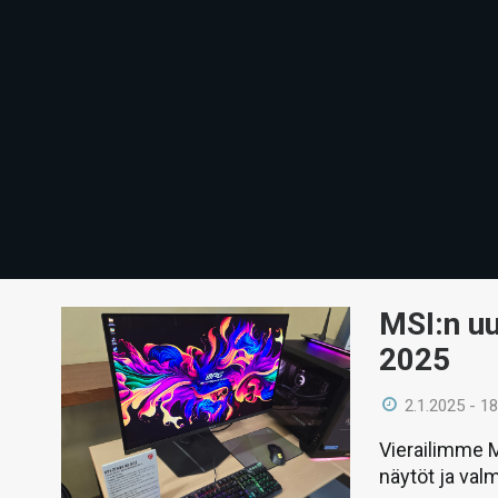
MSI:n uu
2025
2.1.2025 - 18
Vierailimme 
näytöt ja val