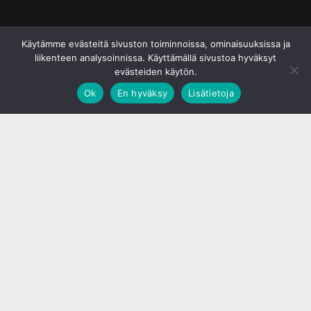
© S&J Media Oy
Käytämme evästeitä sivuston toiminnoissa, ominaisuuksissa ja
liikenteen analysoinnissa. Käyttämällä sivustoa hyväksyt
evästeiden käytön.
Ok
En hyväksy
Lisätietoja
;