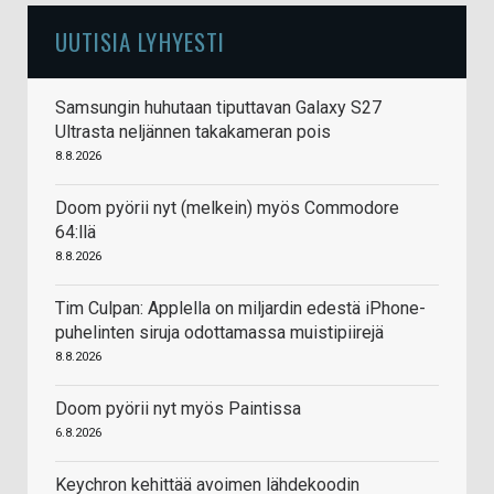
UUTISIA LYHYESTI
Samsungin huhutaan tiputtavan Galaxy S27
Ultrasta neljännen takakameran pois
8.8.2026
Doom pyörii nyt (melkein) myös Commodore
64:llä
8.8.2026
Tim Culpan: Applella on miljardin edestä iPhone-
puhelinten siruja odottamassa muistipiirejä
8.8.2026
Doom pyörii nyt myös Paintissa
6.8.2026
Keychron kehittää avoimen lähdekoodin