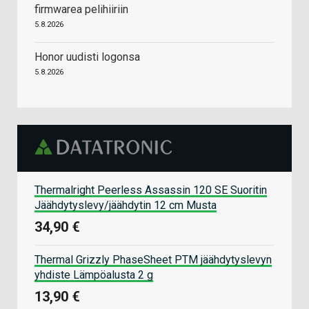
firmwarea pelihiiriin
5.8.2026
Honor uudisti logonsa
5.8.2026
Thermalright Peerless Assassin 120 SE Suoritin
Jäähdytyslevy/jäähdytin 12 cm Musta
34,90 €
Thermal Grizzly PhaseSheet PTM jäähdytyslevyn
yhdiste Lämpöalusta 2 g
13,90 €