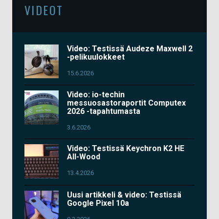
VIDEOT
Video: Testissä Audeze Maxwell 2
-pelikuulokkeet
15.6.2026
Video: io-techin
messuosastoraportit Computex
2026 -tapahtumasta
3.6.2026
Video: Testissä Keychron K2 HE
All-Wood
13.4.2026
Uusi artikkeli & video: Testissä
Google Pixel 10a