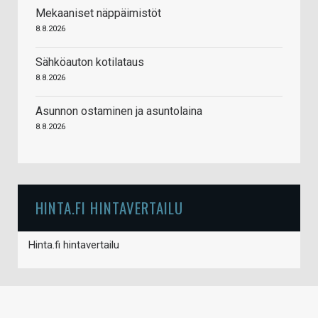
Mekaaniset näppäimistöt
8.8.2026
Sähköauton kotilataus
8.8.2026
Asunnon ostaminen ja asuntolaina
8.8.2026
HINTA.FI HINTAVERTAILU
Hinta.fi hintavertailu