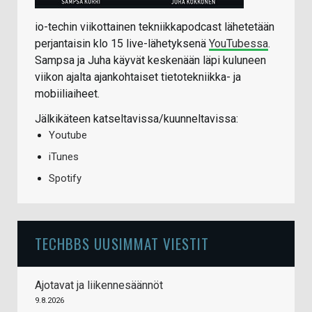
io-techin viikottainen tekniikkapodcast lähetetään
perjantaisin klo 15 live-lähetyksenä
YouTubessa
.
Sampsa ja Juha käyvät keskenään läpi kuluneen
viikon ajalta ajankohtaiset tietotekniikka- ja
mobiiliaiheet.
Jälkikäteen katseltavissa/kuunneltavissa:
Youtube
iTunes
Spotify
TECHBBS UUSIMMAT VIESTIT
Ajotavat ja liikennesäännöt
9.8.2026