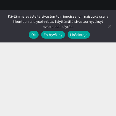
© S&J Media Oy
Käytämme evästeitä sivuston toiminnoissa, ominaisuuksissa ja
liikenteen analysoinnissa. Käyttämällä sivustoa hyväksyt
evästeiden käytön.
Ok
En hyväksy
Lisätietoja
;