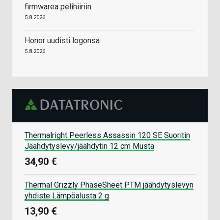
firmwarea pelihiiriin
5.8.2026
Honor uudisti logonsa
5.8.2026
Thermalright Peerless Assassin 120 SE Suoritin
Jäähdytyslevy/jäähdytin 12 cm Musta
34,90 €
Thermal Grizzly PhaseSheet PTM jäähdytyslevyn
yhdiste Lämpöalusta 2 g
13,90 €