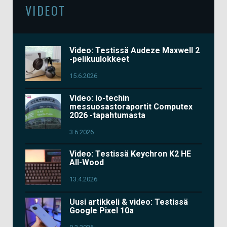
VIDEOT
Video: Testissä Audeze Maxwell 2
-pelikuulokkeet
15.6.2026
Video: io-techin
messuosastoraportit Computex
2026 -tapahtumasta
3.6.2026
Video: Testissä Keychron K2 HE
All-Wood
13.4.2026
Uusi artikkeli & video: Testissä
Google Pixel 10a