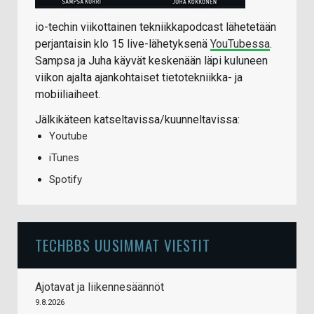
io-techin viikottainen tekniikkapodcast lähetetään
perjantaisin klo 15 live-lähetyksenä
YouTubessa
.
Sampsa ja Juha käyvät keskenään läpi kuluneen
viikon ajalta ajankohtaiset tietotekniikka- ja
mobiiliaiheet.
Jälkikäteen katseltavissa/kuunneltavissa:
Youtube
iTunes
Spotify
TECHBBS UUSIMMAT VIESTIT
Ajotavat ja liikennesäännöt
9.8.2026