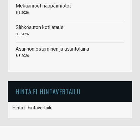
Mekaaniset näppäimistöt
8.8.2026
Sähköauton kotilataus
8.8.2026
Asunnon ostaminen ja asuntolaina
8.8.2026
HINTA.FI HINTAVERTAILU
Hinta.fi hintavertailu