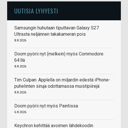
UUTISIA LYHYESTI
Samsungin huhutaan tiputtavan Galaxy S27
Ultrasta neljännen takakameran pois
8.8.2026
Doom pyörii nyt (melkein) myös Commodore
64:llä
8.8.2026
Tim Culpan: Applella on miljardin edestä iPhone-
puhelinten siruja odottamassa muistipiirejä
8.8.2026
Doom pyörii nyt myös Paintissa
6.8.2026
Keychron kehittää avoimen lähdekoodin