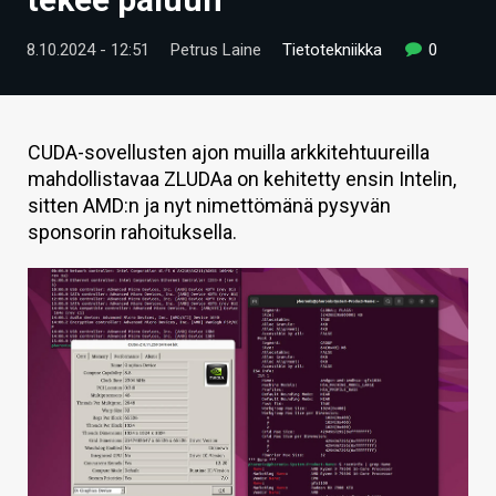
ARTIKKELIT
8.10.2024 - 12:51
Petrus Laine
Tietotekniikka
0
VIDEOT
TECHBBS
CUDA-sovellusten ajon muilla arkkitehtuureilla
TIETOA
mahdollistavaa ZLUDAa on kehitetty ensin Intelin,
sitten AMD:n ja nyt nimettömänä pysyvän
HINTA.FI
sponsorin rahoituksella.
KAUPPA
VAIHDA TEEMA
HAKU