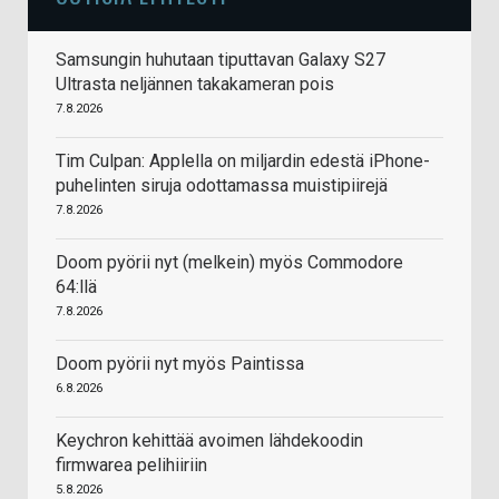
Samsungin huhutaan tiputtavan Galaxy S27
Ultrasta neljännen takakameran pois
7.8.2026
Tim Culpan: Applella on miljardin edestä iPhone-
puhelinten siruja odottamassa muistipiirejä
7.8.2026
Doom pyörii nyt (melkein) myös Commodore
64:llä
7.8.2026
Doom pyörii nyt myös Paintissa
6.8.2026
Keychron kehittää avoimen lähdekoodin
firmwarea pelihiiriin
5.8.2026