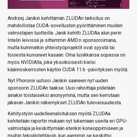
Andrzej Janikin kehittämän ZLUDAn tarkoitus on
mahdollistaa CUDA-sovellusten pyörittäminen muiden
valmistajien tuotteilla. Janik kehitti ZLUDAa alun perin
Intelin leivissä ja sittemmin AMD:n sponsoroimana,
mutta kummatkin yhteistyöprojektit ovat syystä tai
toisesta kuivuneet kasaan. Oma lusikkansa sopassa on
myös NVIDIAlla, joka yksoikoisesti kielsi
käännöskerrosten käytön CUDA 11.6 -päivityksen myötä.
Nyt Phoronix uutisoi Janikin saaneen nyt uuden
sponsorin ZLUDAn taakse. Uusi rahoittaja pidetään
ainakin toistaiseksi anonyyminä, mutta sen kerrotaan
jakavan Janikin näkemykset ZLUDAn tulevaisuudesta.
Kehitystyön uudelleenaloituksen myötä ZLUDAa
kehitetään raportin mukaan nyt tukemaan useita eri GPU-
valmistajia ja keskittymään etenkin koneoppimiseen ja
muihin tekoälytehtäviin, kun aiemmin se keskittyi