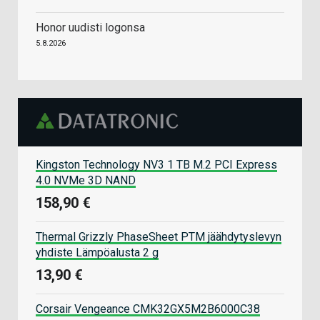
Honor uudisti logonsa
5.8.2026
Kingston Technology NV3 1 TB M.2 PCI Express
4.0 NVMe 3D NAND
158,90 €
Thermal Grizzly PhaseSheet PTM jäähdytyslevyn
yhdiste Lämpöalusta 2 g
13,90 €
Corsair Vengeance CMK32GX5M2B6000C38