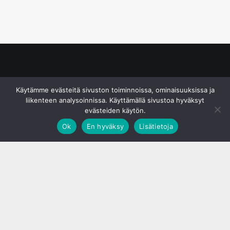
© S&J Media Oy
Käytämme evästeitä sivuston toiminnoissa, ominaisuuksissa ja
liikenteen analysoinnissa. Käyttämällä sivustoa hyväksyt
evästeiden käytön.
Ok
En hyväksy
Lisätietoja
;