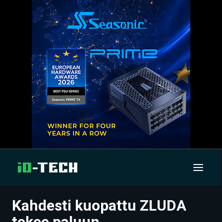
Kahdesti kuopattu ZLUDA
UUTISET
tekee paluun