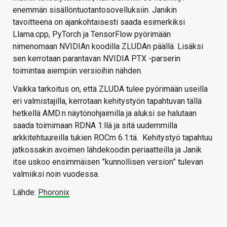
enemmän sisällöntuotantosovelluksiin. Janikin
tavoitteena on ajankohtaisesti saada esimerkiksi
Llama.cpp, PyTorch ja TensorFlow pyörimään
nimenomaan NVIDIAn koodilla ZLUDAn päällä. Lisäksi
sen kerrotaan parantavan NVIDIA PTX -parserin
toimintaa aiempiin versioihin nähden.
Vaikka tarkoitus on, että ZLUDA tulee pyörimään useilla
eri valmistajilla, kerrotaan kehitystyön tapahtuvan tällä
hetkellä AMD:n näytönohjaimilla ja aluksi se halutaan
saada toimimaan RDNA 1:llä ja sitä uudemmilla
arkkitehtuureilla tukien ROCm 6.1:tä. Kehitystyö tapahtuu
jatkossakin avoimen lähdekoodin periaatteilla ja Janik
itse uskoo ensimmäisen ”kunnollisen version” tulevan
valmiiksi noin vuodessa.
Lähde:
Phoronix