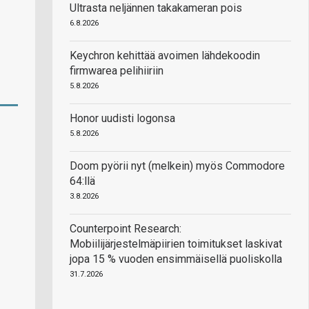
Ultrasta neljännen takakameran pois
6.8.2026
Keychron kehittää avoimen lähdekoodin
firmwarea pelihiiriin
5.8.2026
Honor uudisti logonsa
5.8.2026
Doom pyörii nyt (melkein) myös Commodore
64:llä
3.8.2026
Counterpoint Research:
Mobiilijärjestelmäpiirien toimitukset laskivat
jopa 15 % vuoden ensimmäisellä puoliskolla
31.7.2026