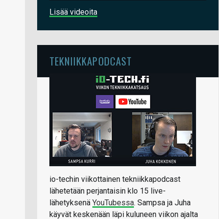
Lisää videoita
TEKNIIKKAPODCAST
io-techin viikottainen tekniikkapodcast
lähetetään perjantaisin klo 15 live-
lähetyksenä
YouTubessa
. Sampsa ja Juha
käyvät keskenään läpi kuluneen viikon ajalta