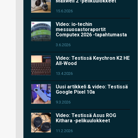
Maxwell 2 -pelikuulokkeet
15.6.2026
Video: io-techin
messuosastoraportit
Computex 2026 -tapahtumasta
3.6.2026
Video: Testissä Keychron K2 HE
All-Wood
13.4.2026
Uusi artikkeli & video: Testissä
Google Pixel 10a
9.3.2026
Video: Testissä Asus ROG
Kithara -pelikuulokkeet
11.2.2026