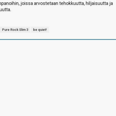
anoihin, joissa arvostetaan tehokkuutta, hiljaisuutta ja
uutta.
Pure Rock Slim 3
be quiet!