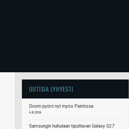
UUTISIA LYHYESTI
Doom pyörii nyt myös Paintissa
6.8.2026
Samsungin huhutaan tiputtavan Galaxy S27