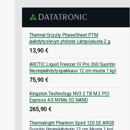
Thermal Grizzly PhaseSheet PTM
jäähdytyslevyn yhdiste Lämpöalusta 2 g
13,90 €
ARCTIC Liquid Freezer III Pro 360 Suoritin
Nestejäähdytyspakkaus 12 cm musta 1 kpl
75,90 €
Kingston Technology NV3 2 TB M.2 PCI
Express 4.0 NVMe 3D NAND
265,90 €
Thermalright Phantom Spirit 120 SE ARGB
Suoritin Ilmanjäähdytin 12 cm Musta 1 kpl