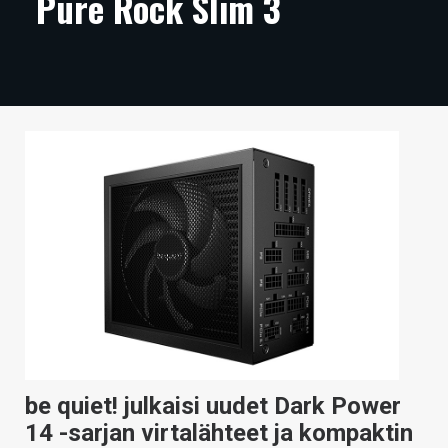
Pure Rock Slim 3
ARTIKKELIT
VIDEOT
TECHBBS
TIETOA
HINTA.FI
KAUPPA
VAIHDA TEEMA
HAKU
be quiet! julkaisi uudet Dark Power
14 -sarjan virtalähteet ja kompaktin