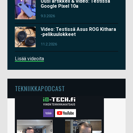
Uusi artikkeli & video: Testissä
Google Pixel 10a
9.3.2026
Video: Testissä Asus ROG Kithara
-pelikuulokkeet
11.2.2026
Lisää videoita
TEKNIIKKAPODCAST