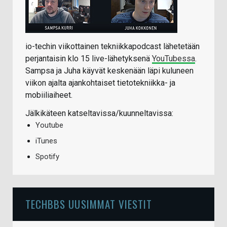
io-techin viikottainen tekniikkapodcast lähetetään
perjantaisin klo 15 live-lähetyksenä
YouTubessa
.
Sampsa ja Juha käyvät keskenään läpi kuluneen
viikon ajalta ajankohtaiset tietotekniikka- ja
mobiiliaiheet.
Jälkikäteen katseltavissa/kuunneltavissa:
Youtube
iTunes
Spotify
TECHBBS UUSIMMAT VIESTIT