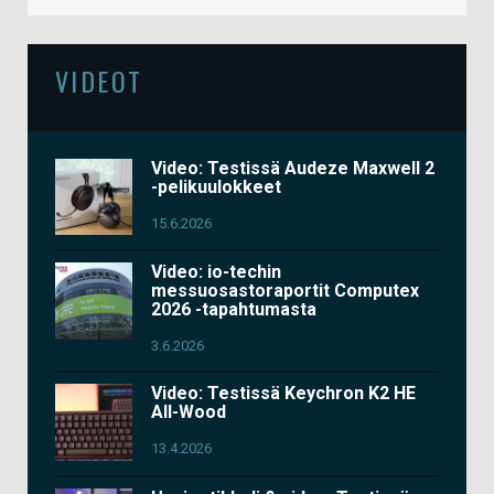
VIDEOT
Video: Testissä Audeze Maxwell 2
-pelikuulokkeet
15.6.2026
Video: io-techin
messuosastoraportit Computex
2026 -tapahtumasta
3.6.2026
Video: Testissä Keychron K2 HE
All-Wood
13.4.2026