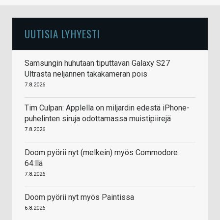
UUTISIA LYHYESTI
Samsungin huhutaan tiputtavan Galaxy S27
Ultrasta neljännen takakameran pois
7.8.2026
Tim Culpan: Applella on miljardin edestä iPhone-
puhelinten siruja odottamassa muistipiirejä
7.8.2026
Doom pyörii nyt (melkein) myös Commodore
64:llä
7.8.2026
Doom pyörii nyt myös Paintissa
6.8.2026