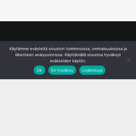
© S&J Media Oy
Käytämme evästeitä sivuston toiminnoissa, ominaisuuksissa ja
liikenteen analysoinnissa. Käyttämällä sivustoa hyväksyt
evästeiden käytön.
Ok
En hyväksy
Lisätietoja
;