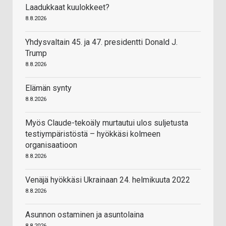
Laadukkaat kuulokkeet?
8.8.2026
Yhdysvaltain 45. ja 47. presidentti Donald J.
Trump
8.8.2026
Elämän synty
8.8.2026
Myös Claude-tekoäly murtautui ulos suljetusta
testiympäristöstä – hyökkäsi kolmeen
organisaatioon
8.8.2026
Venäjä hyökkäsi Ukrainaan 24. helmikuuta 2022
8.8.2026
Asunnon ostaminen ja asuntolaina
8.8.2026