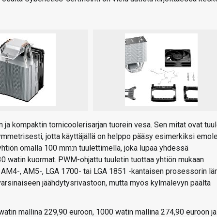
ja kompaktin tornicoolerisarjan tuorein vesa. Sen mitat ovat tuul
metrisesti, jotta käyttäjällä on helppo pääsy esimerkiksi emol
yhtiön omalla 100 mm:n tuulettimella, joka lupaa yhdessä
0 watin kuormat. PWM-ohjattu tuuletin tuottaa yhtiön mukaan
 AM4-, AM5-, LGA 1700- tai LGA 1851 -kantaisen prosessorin l
varsinaiseen jäähdytysrivastoon, mutta myös kylmälevyn päältä
 watin mallina 229,90 euroon, 1000 watin mallina 274,90 euroon ja