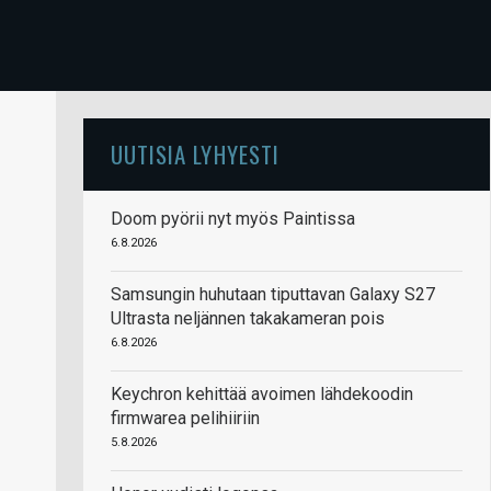
UUTISIA LYHYESTI
Doom pyörii nyt myös Paintissa
6.8.2026
Samsungin huhutaan tiputtavan Galaxy S27
Ultrasta neljännen takakameran pois
6.8.2026
Keychron kehittää avoimen lähdekoodin
firmwarea pelihiiriin
5.8.2026