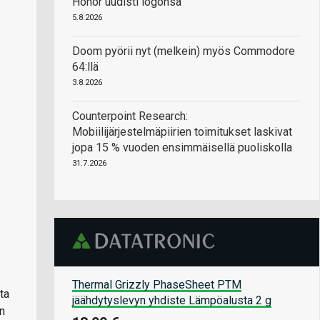
Honor uudisti logonsa
5.8.2026
Doom pyörii nyt (melkein) myös Commodore
64:llä
3.8.2026
Counterpoint Research:
Mobiilijärjestelmäpiirien toimitukset laskivat
jopa 15 % vuoden ensimmäisellä puoliskolla
31.7.2026
Thermal Grizzly PhaseSheet PTM
ta
jäähdytyslevyn yhdiste Lämpöalusta 2 g
en