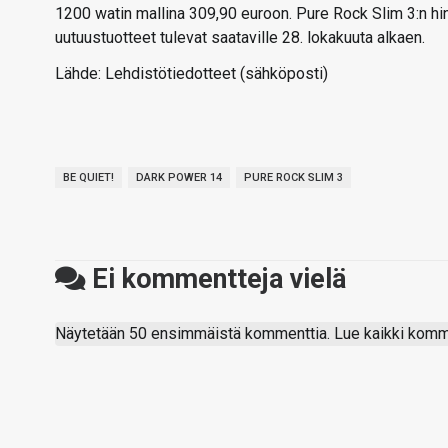
1200 watin mallina 309,90 euroon. Pure Rock Slim 3:n hin
uutuustuotteet tulevat saataville 28. lokakuuta alkaen.
Lähde: Lehdistötiedotteet (sähköposti)
BE QUIET!
DARK POWER 14
PURE ROCK SLIM 3
Ei kommentteja vielä
Näytetään 50 ensimmäistä kommenttia. Lue kaikki komme