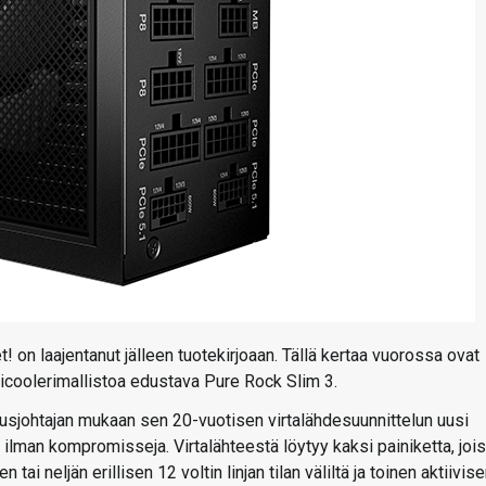
! on laajentanut jälleen tuotekirjoaan. Tällä kertaa vuorossa ovat
icoolerimallistoa edustava Pure Rock Slim 3.
tusjohtajan mukaan sen 20-vuotisen virtalähdesuunnittelun uusi
n ilman kompromisseja. Virtalähteestä löytyy kaksi painiketta, jois
i neljän erillisen 12 voltin linjan tilan väliltä ja toinen aktiivis