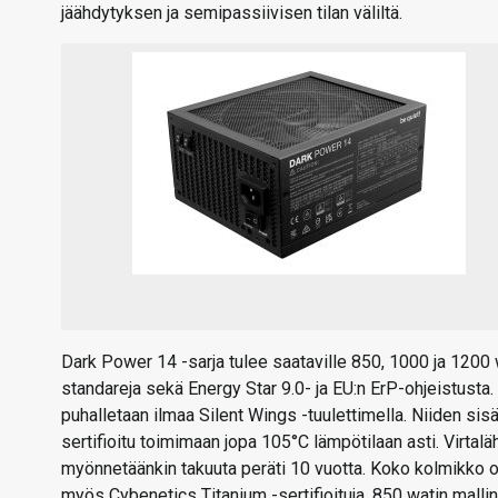
jäähdytyksen ja semipassiivisen tilan väliltä.
Dark Power 14 -sarja tulee saataville 850, 1000 ja 1200 w
standareja sekä Energy Star 9.0- ja EU:n ErP-ohjeistust
puhalletaan ilmaa Silent Wings -tuulettimella. Niiden sisä
sertifioitu toimimaan jopa 105°C lämpötilaan asti. Virtalä
myönnetäänkin takuuta peräti 10 vuotta. Koko kolmikko on
myös Cybenetics Titanium -sertifioituja. 850 watin mallin 