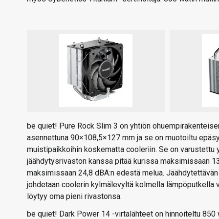
be quiet! Pure Rock Slim 3 on yhtiön ohuempirakenteisen 
asennettuna 90×108,5×127 mm ja se on muotoiltu epäsym
muistipaikkoihin koskematta cooleriin. Se on varustettu 
jäähdytysrivaston kanssa pitää kurissa maksimissaan 13
maksimissaan 24,8 dBA:n edestä melua. Jäähdytettävän
johdetaan coolerin kylmälevyltä kolmella lämpöputkella 
löytyy oma pieni rivastonsa.
be quiet! Dark Power 14 -virtalähteet on hinnoiteltu 850