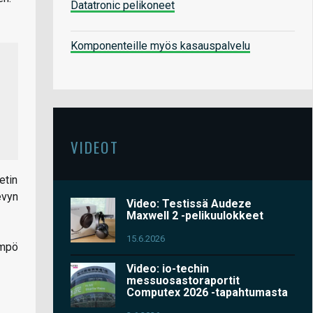
Datatronic pelikoneet
Komponenteille myös kasauspalvelu
VIDEOT
etin
evyn
Video: Testissä Audeze
Maxwell 2 -pelikuulokkeet
15.6.2026
ämpö
Video: io-techin
messuosastoraportit
Computex 2026 -tapahtumasta