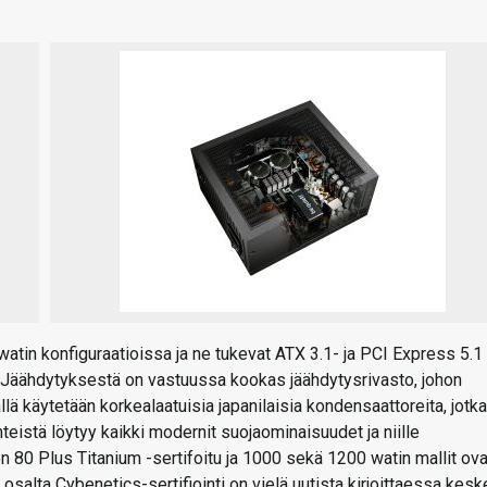
atin konfiguraatioissa ja ne tukevat ATX 3.1- ja PCI Express 5.1 
a. Jäähdytyksestä on vastuussa kookas jäähdytysrivasto, johon
llä käytetään korkealaatuisia japanilaisia kondensaattoreita, jotk
hteistä löytyy kaikki modernit suojaominaisuudet ja niille
 80 Plus Titanium -sertifoitu ja 1000 sekä 1200 watin mallit ova
osalta Cybenetics-sertifiointi on vielä uutista kirjoittaessa kesk