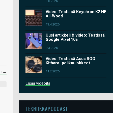
3.6.2026
Video: Testissä Keychron K2 HE
All-Wood
13.4.2026
Uusi artikkeli & video: Testissä
Google Pixel 10a
9.3.2026
Video: Testissä Asus ROG
Kithara -pelikuulokkeet
11.2.2026
ti →
Lisää videoita
TEKNIIKKAPODCAST