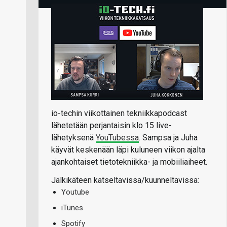
io-techin viikottainen tekniikkapodcast
lähetetään perjantaisin klo 15 live-
lähetyksenä
YouTubessa
. Sampsa ja Juha
käyvät keskenään läpi kuluneen viikon ajalta
ajankohtaiset tietotekniikka- ja mobiiliaiheet.
Jälkikäteen katseltavissa/kuunneltavissa:
Youtube
iTunes
Spotify