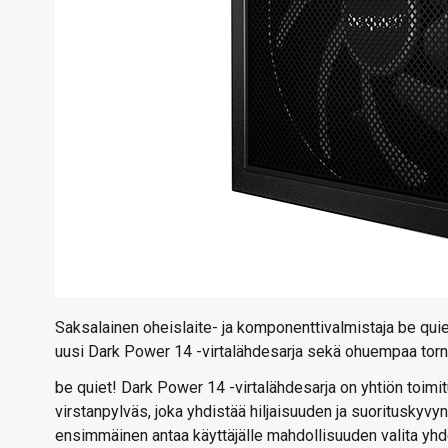
Saksalainen oheislaite- ja komponenttivalmistaja be quiet
uusi Dark Power 14 -virtalähdesarja sekä ohuempaa torn
be quiet! Dark Power 14 -virtalähdesarja on yhtiön toimi
virstanpylväs, joka yhdistää hiljaisuuden ja suorituskyvy
ensimmäinen antaa käyttäjälle mahdollisuuden valita yhden ta