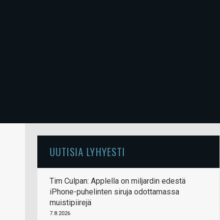
UUTISIA LYHYESTI
Tim Culpan: Applella on miljardin edestä
iPhone-puhelinten siruja odottamassa
muistipiirejä
7.8.2026