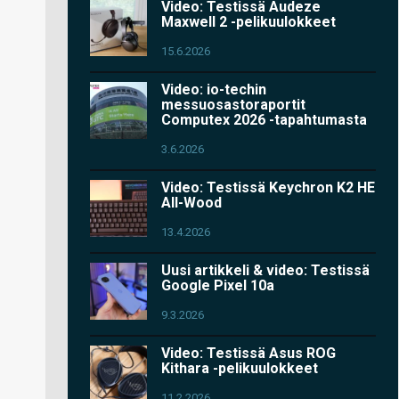
Video: Testissä Audeze
Maxwell 2 -pelikuulokkeet
15.6.2026
Video: io-techin
messuosastoraportit
Computex 2026 -tapahtumasta
3.6.2026
Video: Testissä Keychron K2 HE
All-Wood
13.4.2026
Uusi artikkeli & video: Testissä
Google Pixel 10a
9.3.2026
Video: Testissä Asus ROG
Kithara -pelikuulokkeet
11.2.2026