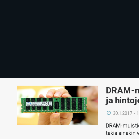
DRAM-mu
ja hinto
30.1.2017 - 
DRAM-muistie
takia ainakin 