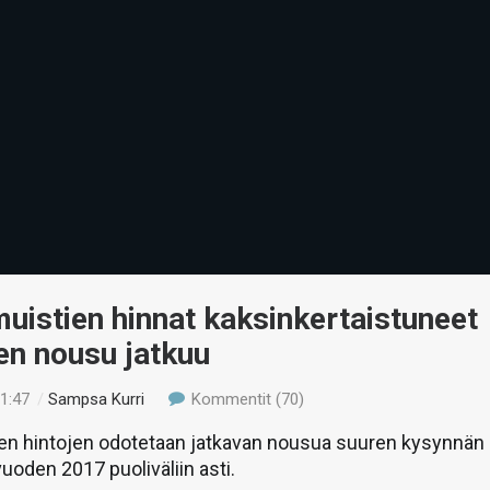
istien hinnat kaksinkertaistuneet
jen nousu jatkuu
11:47
/
Sampsa Kurri
Kommentit (70)
n hintojen odotetaan jatkavan nousua suuren kysynnän
vuoden 2017 puoliväliin asti.