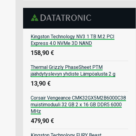
Kingston Technology NV3 1 TB M.2 PCI
Express 4.0 NVMe 3D NAND
158,90 €
Thermal Grizzly PhaseSheet PTM
jäähdytyslevyn yhdiste Lämpöalusta 2 g
13,90 €
Corsair Vengeance CMK32GX5M2B6000C38
muistimoduuli 32 GB 2 x 16 GB DDR5 6000
MHz
479,90 €
Kingston Technology FURY Beast