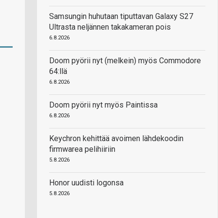
Samsungin huhutaan tiputtavan Galaxy S27
Ultrasta neljännen takakameran pois
6.8.2026
Doom pyörii nyt (melkein) myös Commodore
64:llä
6.8.2026
Doom pyörii nyt myös Paintissa
6.8.2026
Keychron kehittää avoimen lähdekoodin
firmwarea pelihiiriin
5.8.2026
Honor uudisti logonsa
5.8.2026